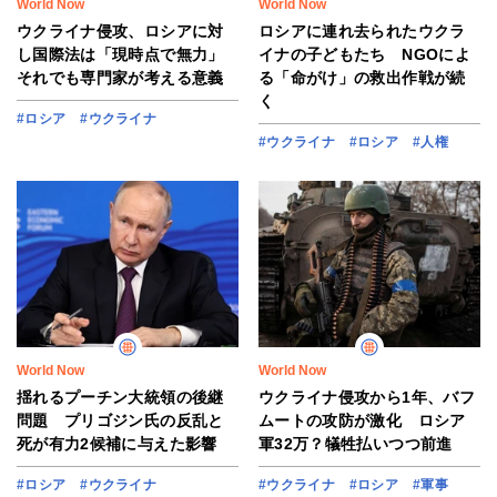
World Now
World Now
ウクライナ侵攻、ロシアに対
ロシアに連れ去られたウクラ
し国際法は「現時点で無力」
イナの子どもたち NGOによ
それでも専門家が考える意義
る「命がけ」の救出作戦が続
く
#ロシア
#ウクライナ
#ウクライナ
#ロシア
#人権
World Now
World Now
揺れるプーチン大統領の後継
ウクライナ侵攻から1年、バフ
問題 プリゴジン氏の反乱と
ムートの攻防が激化 ロシア
死が有力2候補に与えた影響
軍32万？犠牲払いつつ前進
#ロシア
#ウクライナ
#ウクライナ
#ロシア
#軍事