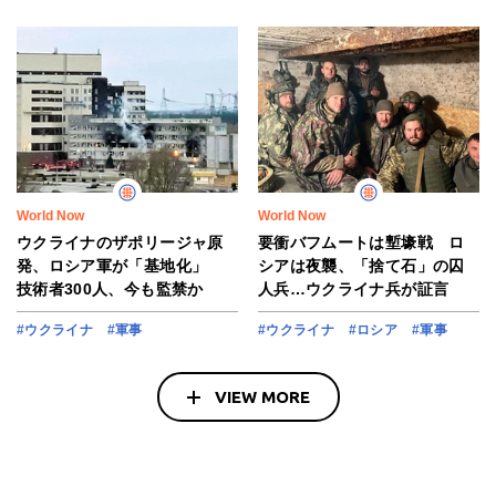
World Now
World Now
ウクライナのザポリージャ原
要衝バフムートは塹壕戦 ロ
発、ロシア軍が「基地化」
シアは夜襲、「捨て石」の囚
技術者300人、今も監禁か
人兵…ウクライナ兵が証言
#ウクライナ
#軍事
#ウクライナ
#ロシア
#軍事
VIEW MORE