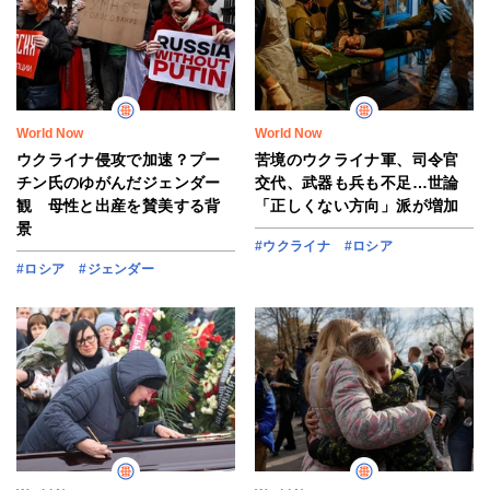
World Now
World Now
ウクライナ侵攻で加速？プー
苦境のウクライナ軍、司令官
チン氏のゆがんだジェンダー
交代、武器も兵も不足…世論
観 母性と出産を賛美する背
「正しくない方向」派が増加
景
#ウクライナ
#ロシア
#ロシア
#ジェンダー