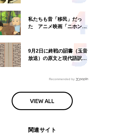
所運営、被災者への温かい
食事も
私たちも昔「移民」だっ
た アニメ映画「ニホンジ
ン」上映へ
9月2日に終戦の詔書（玉音
放送）の原文と現代語訳を
読む もう一つの「終戦の
日」
Recommended by
VIEW ALL
関連サイト