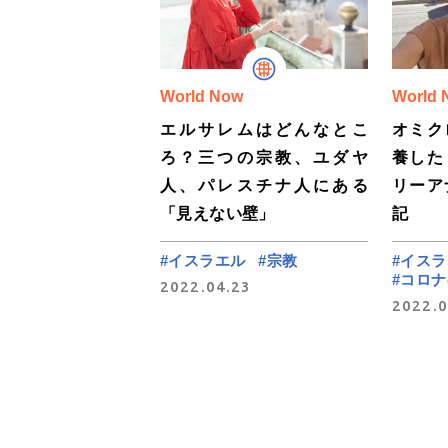
World Now
World 
エルサレムはどんなとこ
オミク
ろ？三つの宗教、ユダヤ
養した
人、パレスチナ人にある
リーア
「見えない壁」
記
#イスラエル
#宗教
#イス
#コロ
2022.04.23
2022.0