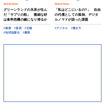
World Now
World Now
グリーンランドの氷床が生ん
「私はどこにいるの?」 自由
だ「サプリの粒」 微細な砂
の代償としての孤独、デジタ
は食料危機の鍵になり得るか
ルノマドが語った課題
#健康
#貿易
#北極
#デジタル
#働き方
#地球温暖化
#農業