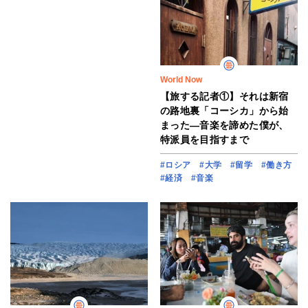
World Now
【旅する記者①】それは新宿
の路地裏「コーシカ」から始
まった―音楽を諦めた僕が、
特派員を目指すまで
#ロシア
#大学
#留学
#働き方
#経済
#音楽