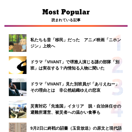
読まれている記事
私たちも昔「移民」だった アニメ映画「ニホン
ジン」上映へ
ドラマ「VIVANT」で堺雅人演じる謎の部隊「別
班」は実在する？内情知る人物に聞いた
ドラマ「VIVANT」見た別班員が「ありえねー」
その理由とは 非公然組織ゆえの悲哀
災害対応「先進国」イタリア 脱・自治体任せの
避難所運営、被災者への温かい食事も
9月2日に終戦の詔書（玉音放送）の原文と現代語