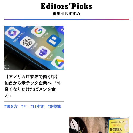
編集部おすすめ
【アメリカIT業界で働く①】
仙台から米テック企業へ 「仲
良くなりたければメシを食
え」
#働き方
#IT
#日本食
#多様性