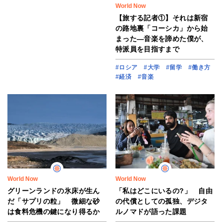
World Now
【旅する記者①】それは新宿
の路地裏「コーシカ」から始
まった―音楽を諦めた僕が、
特派員を目指すまで
#ロシア
#大学
#留学
#働き方
#経済
#音楽
World Now
World Now
グリーンランドの氷床が生ん
「私はどこにいるの?」 自由
だ「サプリの粒」 微細な砂
の代償としての孤独、デジタ
は食料危機の鍵になり得るか
ルノマドが語った課題