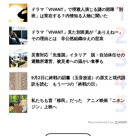
ドラマ「VIVANT」で堺雅人演じる謎の部隊「別
班」は実在する？内情知る人物に聞いた
ドラマ「VIVANT」見た別班員が「ありえねー」
その理由とは 非公然組織ゆえの悲哀
災害対応「先進国」イタリア 脱・自治体任せの
避難所運営、被災者への温かい食事も
9月2日に終戦の詔書（玉音放送）の原文と現代語
訳を読む もう一つの「終戦の日」
私たちも昔「移民」だった アニメ映画「ニホン
ジン」上映へ
Recommended by