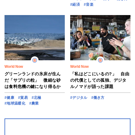
#経済
#音楽
World Now
World Now
グリーンランドの氷床が生ん
「私はどこにいるの?」 自由
だ「サプリの粒」 微細な砂
の代償としての孤独、デジタ
は食料危機の鍵になり得るか
ルノマドが語った課題
#健康
#貿易
#北極
#デジタル
#働き方
#地球温暖化
#農業