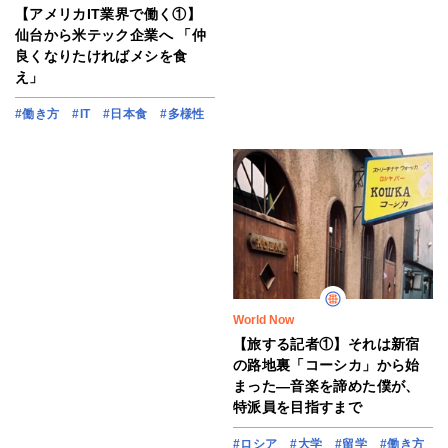
【アメリカIT業界で働く①】
仙台から米テック企業へ 「仲
良くなりたければメシを食
え」
#働き方
#IT
#日本食
#多様性
World Now
【旅する記者①】それは新宿
の路地裏「コーシカ」から始
まった―音楽を諦めた僕が、
特派員を目指すまで
#ロシア
#大学
#留学
#働き方