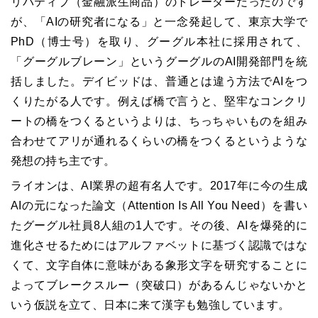
リバティブ（金融派生商品）のトレーダーだったのです
が、「AIの研究者になる」と一念発起して、東京大学で
PhD（博士号）を取り、グーグル本社に採用されて、
「グーグルブレーン」というグーグルのAI開発部門を統
括しました。デイビッドは、普通とは違う方法でAIをつ
くりたがる人です。例えば橋で言うと、堅牢なコンクリ
ートの橋をつくるというよりは、ちっちゃいものを組み
合わせてアリが通れるくらいの橋をつくるというような
発想の持ち主です。
ライオンは、AI業界の超有名人です。2017年に今の生成
AIの元になった論文（Attention Is All You Need）を書い
たグーグル社員8人組の1人です。その後、AIを爆発的に
進化させるためにはアルファベットに基づく認識ではな
くて、文字自体に意味がある象形文字を研究することに
よってブレークスルー（突破口）があるんじゃないかと
いう仮説を立て、日本に来て漢字も勉強しています。