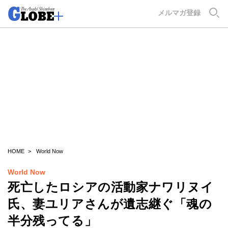
GLOBE+
メルマガ登録
HOME
World Now
World Now
死亡したロシアの活動家ナワリヌイ
氏、妻ユリアさんが遺志継ぐ「魂の
半分残ってる」