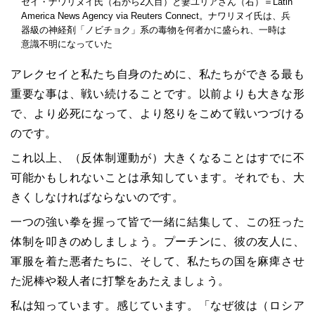
セイ・ナワリヌイ氏（右から2人目）と妻ユリアさん（右）＝Latin
America News Agency via Reuters Connect。ナワリヌイ氏は、兵
器級の神経剤「ノビチョク」系の毒物を何者かに盛られ、一時は
意識不明になっていた
アレクセイと私たち自身のために、私たちができる最も
重要な事は、戦い続けることです。以前よりも大きな形
で、より必死になって、より怒りをこめて戦いつづける
のです。
これ以上、（反体制運動が）大きくなることはすでに不
可能かもしれないことは承知しています。それでも、大
きくしなければならないのです。
一つの強い拳を握って皆で一緒に結集して、この狂った
体制を叩きのめしましょう。プーチンに、彼の友人に、
軍服を着た悪者たちに、そして、私たちの国を麻痺させ
た泥棒や殺人者に打撃をあたえましょう。
私は知っています。感じています。「なぜ彼は（ロシア