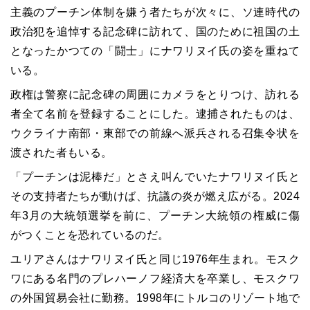
主義のプーチン体制を嫌う者たちが次々に、ソ連時代の
政治犯を追悼する記念碑に訪れて、国のために祖国の土
となったかつての「闘士」にナワリヌイ氏の姿を重ねて
いる。
政権は警察に記念碑の周囲にカメラをとりつけ、訪れる
者全て名前を登録することにした。逮捕されたものは、
ウクライナ南部・東部での前線へ派兵される召集令状を
渡された者もいる。
「プーチンは泥棒だ」とさえ叫んでいたナワリヌイ氏と
その支持者たちが動けば、抗議の炎が燃え広がる。2024
年3月の大統領選挙を前に、プーチン大統領の権威に傷
がつくことを恐れているのだ。
ユリアさんはナワリヌイ氏と同じ1976年生まれ。モスク
ワにある名門のプレハーノフ経済大を卒業し、モスクワ
の外国貿易会社に勤務。1998年にトルコのリゾート地で