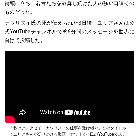
街頭に立ち、若者たちを鼓舞し続けた夫の強い口調その
ものだった。
ナワリヌイ氏の死が伝えられた3日後、ユリアさんは公
式YouTubeチャンネルで約9分間のメッセージを世界に
向けて投稿した。
「私はアレクセイ・ナワリヌイの仕事を受け継ぐ」とのタイトル
でユリアさんが語りかける動画＝ナワリヌイ氏のYouTube公式チ