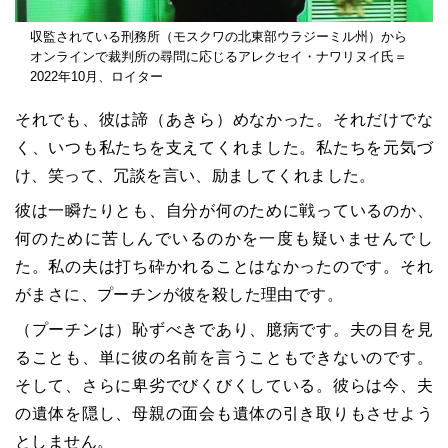
収監されている刑務所（モスクワの北東部ウラジーミル州）から
オンラインで裁判所の尋問に応じるアレクセイ・ナワリヌイ氏＝
2022年10月、ロイター
それでも、彼は諦（あきら）めなかった。それだけでな
く、いつも私たちを支えてくれました。私たちを元気づ
け、笑って、冗談を言い、励ましてくれました。
彼は一瞬たりとも、自分が何のために戦っているのか、
何のために苦しんでいるのかを一度も疑いませんでし
た。私の夫は打ち砕かれることはなかったのです。それ
がまさに、プーチンが彼を殺した理由です。
（プーチンは）恥ずべきであり、臆病です。夫の目を見
ることも、単に彼の名前を言うこともできないのです。
そして、さらに卑劣でびくびくしている。彼らは今、夫
の遺体を隠し、母親の面会も遺体の引き取りもさせよう
としません。