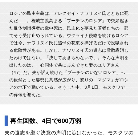
ロシアの民主主義は、アレクセイ・ナワリヌイ氏とともに死
んだ――。権威主義高まる「プーチンのロシア」で突如起き
た反体制指導者の獄中死は、民主化を夢見た若者たちの一部
でそう受け止められている。ウクライナ侵略を続けるロシア
では今、ナワリヌイ氏に追悼の花束を捧げるだけで投獄され
る危険性がある。しかし、ナワリヌイ氏の遺志は雲散霧消し
たわけではない。「決してあきらめないで」。そんな声明を
出したのは、一心同体で共に歩んできた妻のユリアさん
（47）だ。夫が訴え続けた「プーチンのいないロシア」へ
の毅然とした姿勢に共感が広がり、怒りの「マグマ」がロシ
アの地下で動いている。そうした中、3月1日、モスクワで
の葬儀を迎えた。
再生回数、4日で600万弱
夫の遺志を継ぐ決意の声明に涙はなかった。モスクワの