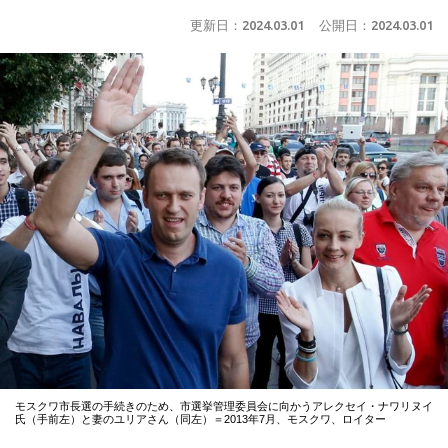
更新日：
2024.03.01
公開日：
2024.03.01
モスクワ市長選の手続きのため、市選挙管理委員会に向かうアレクセイ・ナワリヌイ
氏（手前左）と妻のユリアさん（同左）＝2013年7月、モスクワ、ロイター