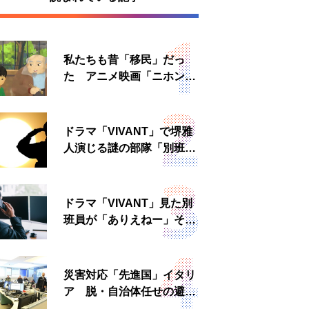
私たちも昔「移民」だっ
た アニメ映画「ニホンジ
ン」上映へ
ドラマ「VIVANT」で堺雅
人演じる謎の部隊「別班」
は実在する？内情知る人物
に聞いた
ドラマ「VIVANT」見た別
班員が「ありえねー」その
理由とは 非公然組織ゆえ
の悲哀
災害対応「先進国」イタリ
ア 脱・自治体任せの避難
所運営、被災者への温かい