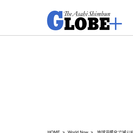
HOME
World Now
地球温暖化で減り