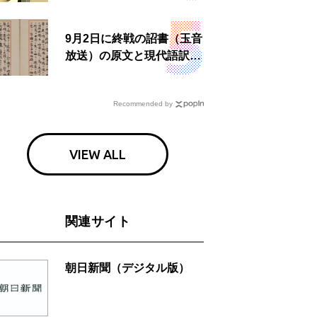
食事も
9月2日に終戦の詔書（玉音
放送）の原文と現代語訳を
読む もう一つの「終戦の
日」
Recommended by
VIEW ALL
関連サイト
朝日新聞（デジタル版）