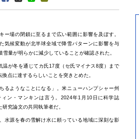
キー場の閉鎖に至るまで広い範囲に影響を及ぼす。
た気候変動が北半球全域で降雪パターンに影響を与
で積雪量が明らかに減少していることが確認された。
温が冬を通じてカ氏17度（セ氏マイナス8度）まで
転換点に達するらしいことを突きとめた。
ちるようなことになる」。米ニューハンプシャー州
ン・マンキンは言う。2024年1月10日に科学誌
れた研究論文の共同執筆者だ。
、水源を春の雪解け水に頼っている地域に深刻な影