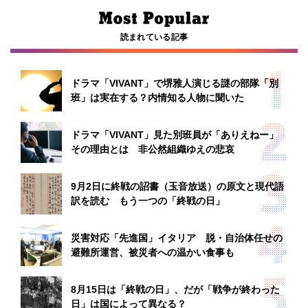
読まれている記事
ドラマ「VIVANT」で堺雅人演じる謎の部隊「別
班」は実在する？内情知る人物に聞いた
ドラマ「VIVANT」見た別班員が「ありえねー」
その理由とは 非公然組織ゆえの悲哀
9月2日に終戦の詔書（玉音放送）の原文と現代語
訳を読む もう一つの「終戦の日」
災害対応「先進国」イタリア 脱・自治体任せの
避難所運営、被災者への温かい食事も
8月15日は「終戦の日」、だが「戦争が終わった
日」は国によって異なる？