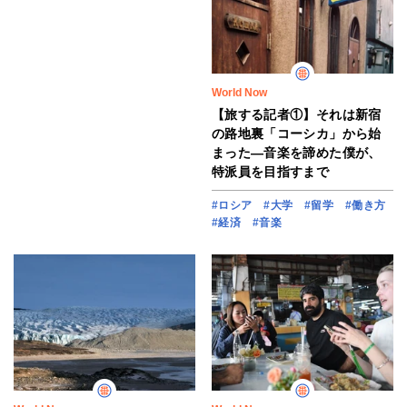
World Now
【旅する記者①】それは新宿
の路地裏「コーシカ」から始
まった―音楽を諦めた僕が、
特派員を目指すまで
#ロシア
#大学
#留学
#働き方
#経済
#音楽