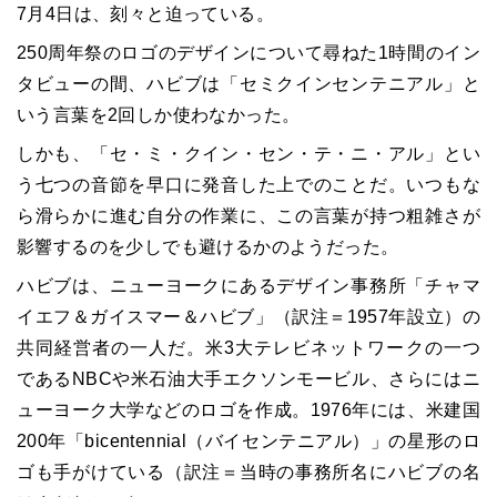
7月4日は、刻々と迫っている。
250周年祭のロゴのデザインについて尋ねた1時間のイン
タビューの間、ハビブは「セミクインセンテニアル」と
いう言葉を2回しか使わなかった。
しかも、「セ・ミ・クイン・セン・テ・ニ・アル」とい
う七つの音節を早口に発音した上でのことだ。いつもな
ら滑らかに進む自分の作業に、この言葉が持つ粗雑さが
影響するのを少しでも避けるかのようだった。
ハビブは、ニューヨークにあるデザイン事務所「チャマ
イエフ＆ガイスマー＆ハビブ」（訳注＝1957年設立）の
共同経営者の一人だ。米3大テレビネットワークの一つ
であるNBCや米石油大手エクソンモービル、さらにはニ
ューヨーク大学などのロゴを作成。1976年には、米建国
200年「bicentennial（バイセンテニアル）」の星形のロ
ゴも手がけている（訳注＝当時の事務所名にハビブの名