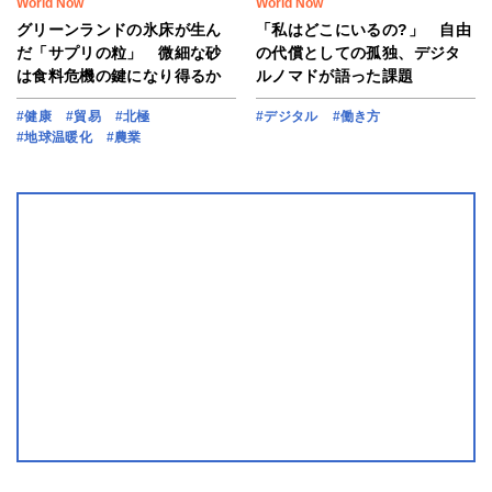
World Now
World Now
グリーンランドの氷床が生ん
「私はどこにいるの?」 自由
だ「サプリの粒」 微細な砂
の代償としての孤独、デジタ
は食料危機の鍵になり得るか
ルノマドが語った課題
#健康
#貿易
#北極
#デジタル
#働き方
#地球温暖化
#農業