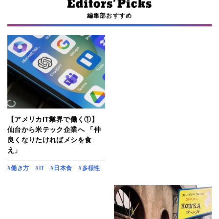
編集部おすすめ
【アメリカIT業界で働く①】
仙台から米テック企業へ 「仲
良くなりたければメシを食
え」
#働き方
#IT
#日本食
#多様性