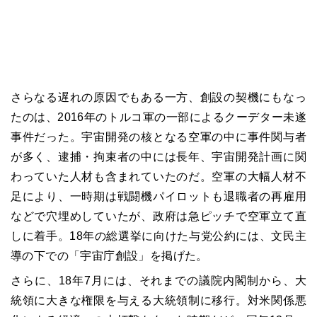
さらなる遅れの原因でもある一方、創設の契機にもなっ
たのは、2016年のトルコ軍の一部によるクーデター未遂
事件だった。宇宙開発の核となる空軍の中に事件関与者
が多く、逮捕・拘束者の中には長年、宇宙開発計画に関
わっていた人材も含まれていたのだ。空軍の大幅人材不
足により、一時期は戦闘機パイロットも退職者の再雇用
などで穴埋めしていたが、政府は急ピッチで空軍立て直
しに着手。18年の総選挙に向けた与党公約には、文民主
導の下での「宇宙庁創設」を掲げた。
さらに、18年7月には、それまでの議院内閣制から、大
統領に大きな権限を与える大統領制に移行。対米関係悪