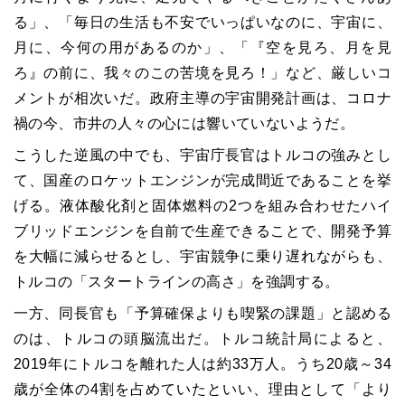
る」、「毎日の生活も不安でいっぱいなのに、宇宙に、
月に、今何の用があるのか」、「『空を見ろ、月を見
ろ』の前に、我々のこの苦境を見ろ！」など、厳しいコ
メントが相次いだ。政府主導の宇宙開発計画は、コロナ
禍の今、市井の人々の心には響いていないようだ。
こうした逆風の中でも、宇宙庁長官はトルコの強みとし
て、国産のロケットエンジンが完成間近であることを挙
げる。液体酸化剤と固体燃料の2つを組み合わせたハイ
ブリッドエンジンを自前で生産できることで、開発予算
を大幅に減らせるとし、宇宙競争に乗り遅れながらも、
トルコの「スタートラインの高さ」を強調する。
一方、同長官も「予算確保よりも喫緊の課題」と認める
のは、トルコの頭脳流出だ。トルコ統計局によると、
2019年にトルコを離れた人は約33万人。うち20歳～34
歳が全体の4割を占めていたといい、理由として「より