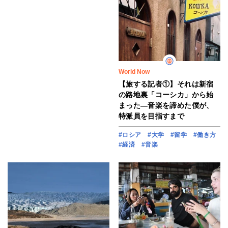
World Now
【旅する記者①】それは新宿
の路地裏「コーシカ」から始
まった―音楽を諦めた僕が、
特派員を目指すまで
#ロシア
#大学
#留学
#働き方
#経済
#音楽