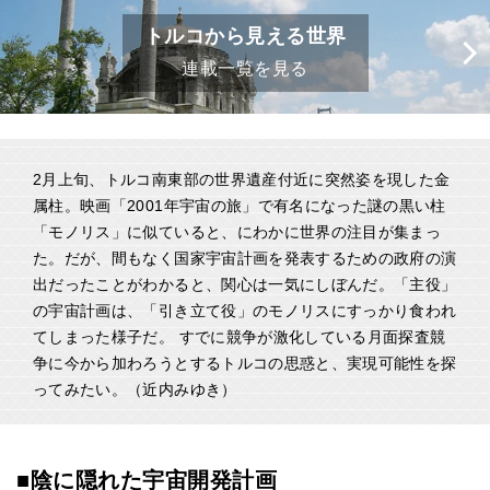
トルコから見える世界
連載一覧を見る
2月上旬、トルコ南東部の世界遺産付近に突然姿を現した金
属柱。映画「2001年宇宙の旅」で有名になった謎の黒い柱
「モノリス」に似ていると、にわかに世界の注目が集まっ
た。だが、間もなく国家宇宙計画を発表するための政府の演
出だったことがわかると、関心は一気にしぼんだ。「主役」
の宇宙計画は、「引き立て役」のモノリスにすっかり食われ
てしまった様子だ。 すでに競争が激化している月面探査競
争に今から加わろうとするトルコの思惑と、実現可能性を探
ってみたい。（近内みゆき）
■陰に隠れた宇宙開発計画