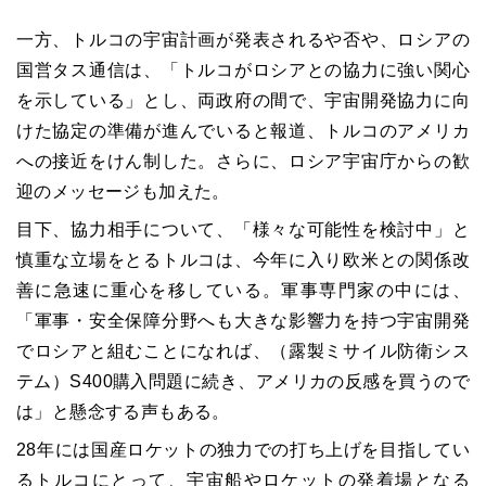
一方、トルコの宇宙計画が発表されるや否や、ロシアの
国営タス通信は、「トルコがロシアとの協力に強い関心
を示している」とし、両政府の間で、宇宙開発協力に向
けた協定の準備が進んでいると報道、トルコのアメリカ
への接近をけん制した。さらに、ロシア宇宙庁からの歓
迎のメッセージも加えた。
目下、協力相手について、「様々な可能性を検討中」と
慎重な立場をとるトルコは、今年に入り欧米との関係改
善に急速に重心を移している。軍事専門家の中には、
「軍事・安全保障分野へも大きな影響力を持つ宇宙開発
でロシアと組むことになれば、（露製ミサイル防衛シス
テム）S400購入問題に続き、アメリカの反感を買うので
は」と懸念する声もある。
28年には国産ロケットの独力での打ち上げを目指してい
るトルコにとって、宇宙船やロケットの発着場となる