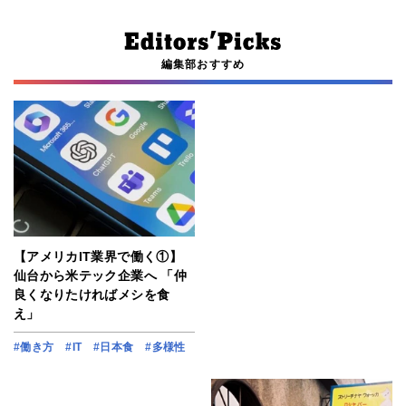
編集部おすすめ
【アメリカIT業界で働く①】
仙台から米テック企業へ 「仲
良くなりたければメシを食
え」
#働き方
#IT
#日本食
#多様性