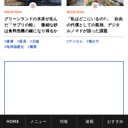
World Now
World Now
グリーンランドの氷床が生ん
「私はどこにいるの?」 自由
だ「サプリの粒」 微細な砂
の代償としての孤独、デジタ
は食料危機の鍵になり得るか
ルノマドが語った課題
#健康
#貿易
#北極
#デジタル
#働き方
#地球温暖化
#農業
HOME
メニュー
特集
連載
おすすめ