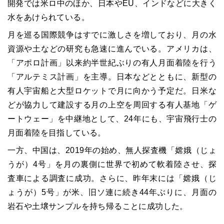
開発では米ロ中のほか、日本やEU、インドなどに大きく
水をあけられている。
月を巡る国際競争はすでに激しさを増しており、月の水
資源や土などの研究も急速に進んでいる。アメリカは、
「アポロ計画」以来約半世紀ぶりの有人月面着陸を行う
「アルテミス計画」を主導。日本などとともに、新型の
有人宇宙船と大型ロケットで月に向かう予定だ。日米な
どが協力して建設する月の上空を周回する有人基地「ゲ
ートウェー」を中継地として、24年にも、宇宙飛行士の
月面着陸を目指している。
一方、中国は、2019年の始め、無人探査機「嫦娥（じょ
うが）4号」を月の裏側に世界で初めて軟着陸させ、探
査車による調査に成功。さらに、昨年末には「嫦娥（じ
ょうが）5号」が米、旧ソ連に続き44年ぶりに、月面の
岩石や土壌サンプルを持ち帰ることに成功した。