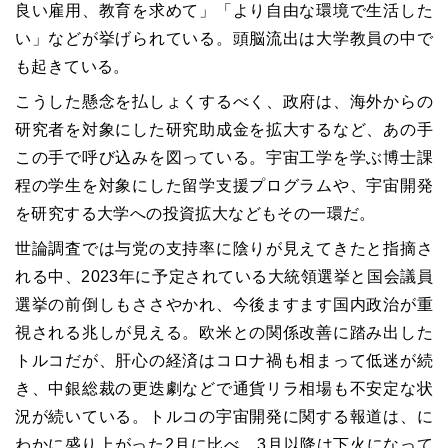
良い雇用、教育を求めて」「より自由な環境で生活した
い」などが挙げられている。頭脳流出は大学教員の中で
も起きている。
こうした懸念を払しょくするべく、政府は、海外からの
研究者を対象にした研究助成金を拡大するなど、あの手
この手で呼び込みを図っている。宇宙工学を学ぶ博士課
程の学生を対象にした留学支援プログラムや、宇宙開発
を研究する大学への投資拡大などもその一環だ。
世論調査では与党の支持率に陰りが見えてきたと指摘さ
れる中、2023年に予定されている大統領選挙と国会議員
選挙の前倒しもささやかれ、今後ますます国内政治が重
視される兆しが見える。欧米との関係改善に踏み出した
トルコだが、肝心の経済はコロナ禍も相まって低迷が続
き、中銀総裁の更迭劇などで通貨リラ相場も不安定な状
況が続いている。トルコの宇宙開発に関する報道は、に
わかに盛り上がった2月に比べ、3月以降は下火になって