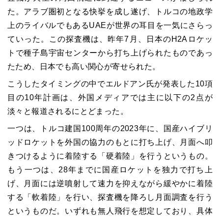
た。アラブ圏初となる快挙を成し遂げ、トルコの地政学
上のライバルでもあるUAEが世界の耳目を一気にさらっ
ていった。この探査機は、昨年7月、日本のH2Aロケッ
トで種子島宇宙センターから打ち上げられたものであっ
たため、日本でも高い関心が寄せられた。
こうしたタイミングの中でエルドアン氏が発表した10項
目の10年計画は、外国メディアでは主に以下の2点が
淡々と報道されるにとどまった。
一つは、トルコ建国100周年の2023年に、国産ハイブリ
ッドロケットを外国の協力のもとに打ち上げ、月面へ叩
きつけるように着陸する「硬着陸」を行うというもの。
もう一つは、28年までに国産ロケットを独力で打ち上
げ、月面には逆噴射して速力を抑えながら緩やかに着陸
する「軟着陸」を行い、探査機を降ろし月面調査を行う
というものだ。いずれも無人飛行を想定しており、具体