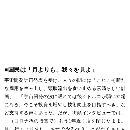
■国民は「月よりも、我々を見よ」
宇宙開発計画発表を受け、人々の間には「これこそ新た
な雇用を生み出し、頭脳流出を食い止める素晴らしい計
画」、「宇宙開発の波に遅れては後々トルコが弱い立場
になる。今こそ投資を増やし技術向上を目指すべき」な
ど支持する声もあった。だが、街頭インタビューでは、
「（コロナ禍の措置で）もう1年近く店を閉じたまま。
月に行くより先に、足元でやるべきことがたくさんあ