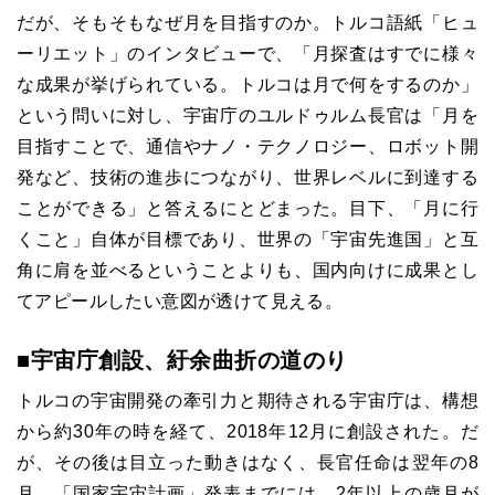
だが、そもそもなぜ月を目指すのか。トルコ語紙「ヒュ
ーリエット」のインタビューで、「月探査はすでに様々
な成果が挙げられている。トルコは月で何をするのか」
という問いに対し、宇宙庁のユルドゥルム長官は「月を
目指すことで、通信やナノ・テクノロジー、ロボット開
発など、技術の進歩につながり、世界レベルに到達する
ことができる」と答えるにとどまった。目下、「月に行
くこと」自体が目標であり、世界の「宇宙先進国」と互
角に肩を並べるということよりも、国内向けに成果とし
てアピールしたい意図が透けて見える。
■宇宙庁創設、紆余曲折の道のり
トルコの宇宙開発の牽引力と期待される宇宙庁は、構想
から約30年の時を経て、2018年12月に創設された。だ
が、その後は目立った動きはなく、長官任命は翌年の8
月。「国家宇宙計画」発表までには、2年以上の歳月が