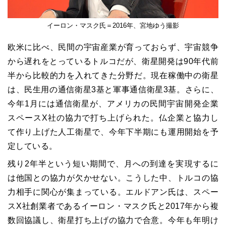
イーロン・マスク氏＝2016年、宮地ゆう撮影
欧米に比べ、民間の宇宙産業が育っておらず、宇宙競争
から遅れをとっているトルコだが、衛星開発は90年代前
半から比較的力を入れてきた分野だ。現在稼働中の衛星
は、民生用の通信衛星3基と軍事通信衛星3基。さらに、
今年1月には通信衛星が、アメリカの民間宇宙開発企業
スペースX社の協力で打ち上げられた。仏企業と協力し
て作り上げた人工衛星で、今年下半期にも運用開始を予
定している。
残り2年半という短い期間で、月への到達を実現するに
は他国との協力が欠かせない。こうした中、トルコの協
力相手に関心が集まっている。エルドアン氏は、スペー
スX社創業者であるイーロン・マスク氏と2017年から複
数回協議し、衛星打ち上げの協力で合意。今年も年明け