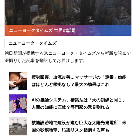
ニューヨークタイムズ 世界の話題
ニューヨーク・タイムズ
朝日新聞が提携する米ニューヨーク・タイムズから斬新な視点で
深掘りした記事を翻訳してお届けします。
疲労回復、血流改善…マッサージの「定番」効能
はほとんど根拠なし？最大の効果はこれ
AIの推論システム、構築法は「犬の訓練と同じ」
人間の知能に匹敵？専門家の意見割れる
核施設跡地で建設が進む巨大な太陽光発電所 米
国の砂漠地帯、汚染リスク指摘する声も