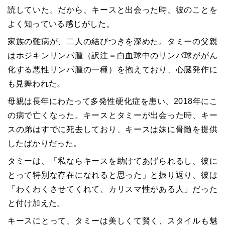
読していた。だから、キースと出会った時、彼のことを
よく知っている感じがした。
家族の難病が、二人の結びつきを深めた。タミーの父親
はホジキンリンパ腫（訳注＝白血球中のリンパ球ががん
化する悪性リンパ腫の一種）を抱えており、心臓発作に
も見舞われた。
母親は長年にわたって多発性硬化症を患い、2018年にこ
の病で亡くなった。キースとタミーが出会った時、キー
スの弟はすでに死去しており、キースは妹に骨髄を提供
したばかりだった。
タミーは、「私ならキースを助けてあげられるし、彼に
とって特別な存在になれると思った」と振り返り、彼は
「わくわくさせてくれて、カリスマ性がある人」だった
と付け加えた。
キースにとって、タミーは美しくて賢く、スタイルも魅