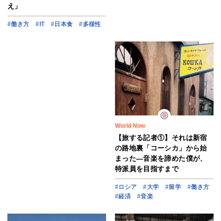
え」
#働き方
#IT
#日本食
#多様性
World Now
【旅する記者①】それは新宿
の路地裏「コーシカ」から始
まった―音楽を諦めた僕が、
特派員を目指すまで
#ロシア
#大学
#留学
#働き方
#経済
#音楽