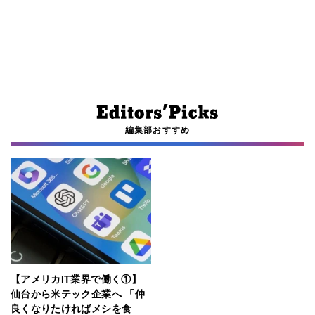
編集部おすすめ
【アメリカIT業界で働く①】
仙台から米テック企業へ 「仲
良くなりたければメシを食