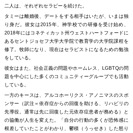
二人は、それぞれセラピーを続けた。
タミーは離婚後、デートをする相手はいたが、いまは独
り身だ。彼女は2015年、神学校での研修を受け始め、
2018年にはコネティカット州ウェストハートフォードに
あるセントジョセフ大学大学院で教育学の大学院課程を
修了。牧師になり、現在はセラピストになるための勉強
をしている。
彼女はまた、社会正義の問題やホームレス、LGBTQの問
題を中心にした多くのコミュニティーグループでも活動
している。
一方のキースは、アルコホーリクス・アノニマスのスポ
ンサー（訳注＝依存症からの回復を助ける、リハビリの
先導役。通常は先に回復した元依存症患者が務める）と
の協働が人生を変えた。「自分の行動の多くが恐怖感に
根差していたことがわかり、鬱積（うっせき）した怒り