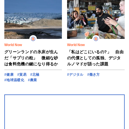
World Now
World Now
グリーンランドの氷床が生ん
「私はどこにいるの?」 自由
だ「サプリの粒」 微細な砂
の代償としての孤独、デジタ
は食料危機の鍵になり得るか
ルノマドが語った課題
#健康
#貿易
#北極
#デジタル
#働き方
#地球温暖化
#農業