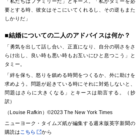
「私たちはファミリーだ」とキース。「私がタミーを必
要とする時、彼女はそこにいてくれるし、その逆もまた
しかりだ」
■結婚についての二人のアドバイスは何か？
「勇気を出して話し合い、正直になり、自分の弱さをさ
らけ出し、良い時も悪い時もお互いにひと息つこう」と
タミー。
「絆を保ち、怒りを鎮める時間をつくるか、外に助けを
求めよう。問題が起きている時にそれに対処しないと、
問題はさらに大きくなる」とキースは助言する。（抄
訳）
（Louise Rafkin）©2023 The New York Times
ニューヨーク・タイムズ紙が編集する週末版英字新聞の
購読は
こちら
から