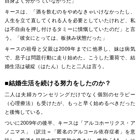
自身よく分かっていなかった」
キースは、「酒を飲むのをやめなきゃいけなかったし、
人生を立て直してくれる人を必要としていたけれど、私
は不自由を押し付けるタミーに憤慨していたのだ」と言
う。「彼女にとっては、板挟み状態だった」
キースの祖母と父親は2009年までに他界し、妹は病気
で、息子は問題行動に走り始めた。こうした重荷で、結
婚生活は破綻（はたん）したと二人は言う。
■結婚生活を続ける努力をしたのか？
二人は夫婦カウンセリングだけでなく個別のセラピー
（心理療法）も受けたが、もっと早く始めるべきだった
と後悔している。
ついに2009年の後半、キースは「アルコホーリクス・ア
ノニマス」（訳注＝「匿名のアルコール依存症者」を意