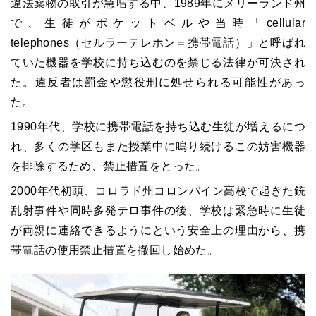
違法薬物の取引が急増する中、1989年にメリーランド州
で、生徒がポケットベルや当時「cellular
telephones（セルラーテレホン＝携帯電話）」と呼ばれ
ていた機器を学校に持ち込むのを禁じる法律が可決され
た。違反者は罰金や懲役刑に処せられる可能性があっ
た。
1990年代、学校に携帯電話を持ち込む生徒が増えるにつ
れ、多くの学区もまた授業中に鳴り続けるこの妨害機器
を排除するため、禁止措置をとった。
2000年代初頭、コロラド州コロンバイン高校で起きた銃
乱射事件や同時多発テロ事件の後、学校は緊急時に生徒
が両親に連絡できるようにという安全上の理由から、携
帯電話の使用禁止措置を撤回し始めた。