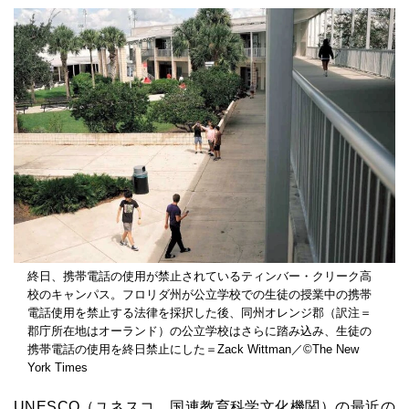
終日、携帯電話の使用が禁止されているティンバー・クリーク高
校のキャンパス。フロリダ州が公立学校での生徒の授業中の携帯
電話使用を禁止する法律を採択した後、同州オレンジ郡（訳注＝
郡庁所在地はオーランド）の公立学校はさらに踏み込み、生徒の
携帯電話の使用を終日禁止にした＝Zack Wittman／©The New
York Times
UNESCO（ユネスコ、国連教育科学文化機関）の最近の