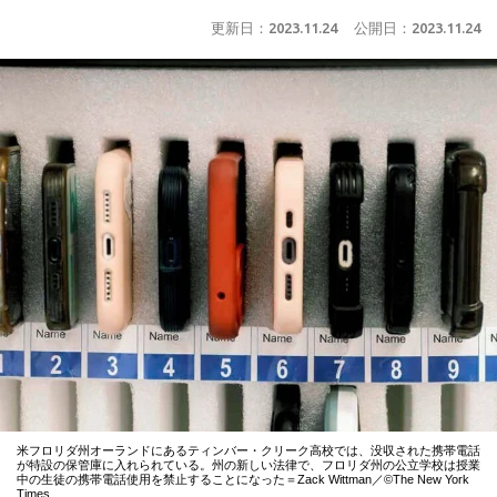
更新日：
2023.11.24
公開日：
2023.11.24
米フロリダ州オーランドにあるティンバー・クリーク高校では、没収された携帯電話
が特設の保管庫に入れられている。州の新しい法律で、フロリダ州の公立学校は授業
中の生徒の携帯電話使用を禁止することになった＝Zack Wittman／©The New York
Times