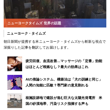
ニューヨークタイムズ 世界の話題
ニューヨーク・タイムズ
朝日新聞が提携する米ニューヨーク・タイムズから斬新な視点で
深掘りした記事を翻訳してお届けします。
疲労回復、血流改善…マッサージの「定番」効能
はほとんど根拠なし？最大の効果はこれ
AIの推論システム、構築法は「犬の訓練と同じ」
人間の知能に匹敵？専門家の意見割れる
核施設跡地で建設が進む巨大な太陽光発電所 米
国の砂漠地帯、汚染リスク指摘する声も