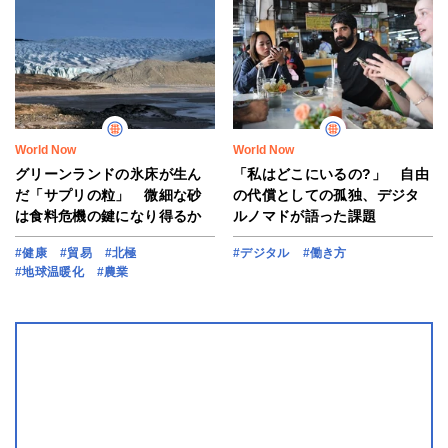
World Now
World Now
グリーンランドの氷床が生ん
「私はどこにいるの?」 自由
だ「サプリの粒」 微細な砂
の代償としての孤独、デジタ
は食料危機の鍵になり得るか
ルノマドが語った課題
#健康
#貿易
#北極
#デジタル
#働き方
#地球温暖化
#農業