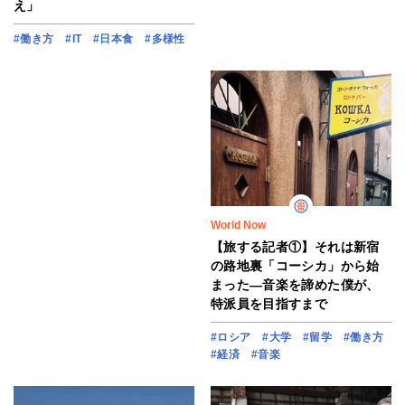
え」
#働き方
#IT
#日本食
#多様性
World Now
【旅する記者①】それは新宿
の路地裏「コーシカ」から始
まった―音楽を諦めた僕が、
特派員を目指すまで
#ロシア
#大学
#留学
#働き方
#経済
#音楽