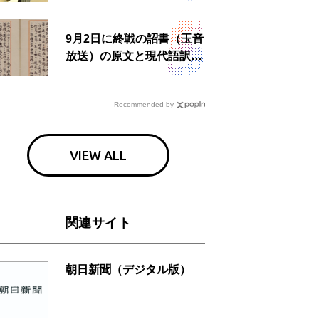
食事も
9月2日に終戦の詔書（玉音
放送）の原文と現代語訳を
読む もう一つの「終戦の
日」
Recommended by
VIEW ALL
関連サイト
朝日新聞（デジタル版）