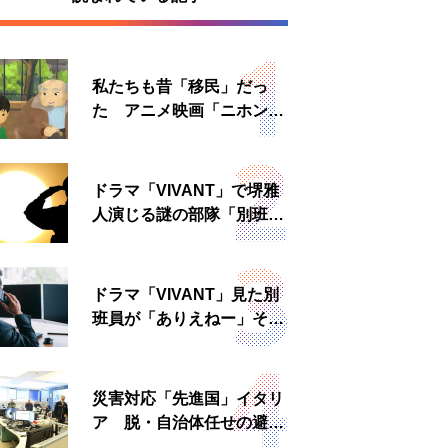
私たちも昔「移民」だっ
た アニメ映画「ニホンジ
ン」上映へ
ドラマ「VIVANT」で堺雅
人演じる謎の部隊「別班」
は実在する？内情知る人物
に聞いた
ドラマ「VIVANT」見た別
班員が「ありえねー」その
理由とは 非公然組織ゆえ
の悲哀
災害対応「先進国」イタリ
ア 脱・自治体任せの避難
所運営、被災者への温かい