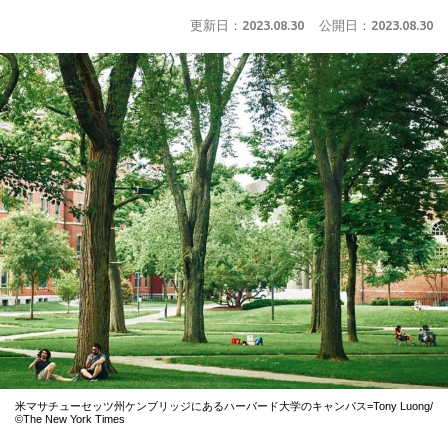
更新日：
2023.08.30
公開日：
2023.08.30
米マサチューセッツ州ケンブリッジにあるハーバード大学のキャンパス=Tony Luong/
©The New York Times