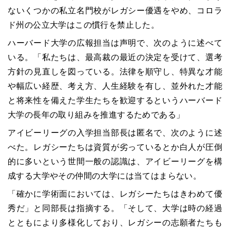
ないくつかの私立名門校がレガシー優遇をやめ、コロラ
ド州の公立大学はこの慣行を禁止した。
ハーバード大学の広報担当は声明で、次のように述べて
いる。「私たちは、最高裁の最近の決定を受けて、選考
方針の見直しを図っている。法律を順守し、特異な才能
や幅広い経歴、考え方、人生経験を有し、並外れた才能
と将来性を備えた学生たちを歓迎するというハーバード
大学の長年の取り組みを推進するためである」
アイビーリーグの入学担当部長は匿名で、次のように述
べた。レガシーたちは資質が劣っているとか白人が圧倒
的に多いという世間一般の認識は、アイビーリーグを構
成する大学やその仲間の大学には当てはまらない。
「確かに学術面においては、レガシーたちはきわめて優
秀だ」と同部長は指摘する。「そして、大学は時の経過
とともにより多様化しており、レガシーの志願者たちも