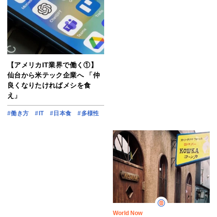
【アメリカIT業界で働く①】
仙台から米テック企業へ 「仲
良くなりたければメシを食
え」
#働き方
#IT
#日本食
#多様性
World Now