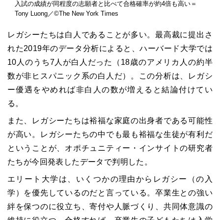
入試の成績が同程度の志願者と比べて合格確率が約4倍も高い＝
Tony Luong／©The New York Times
レガシーたちは白人であることが多い。最高裁に提出さ
れた2019年のデータ分析によると、ハーバード大学では
10人のうち7人が白人だった（18歳のアメリカ人の約半
数が非ヒスパニック系の白人だ）。この分析は、レガシ
ー優遇をやめれば非白人の数が増えると結論付けてい
る。
また、レガシーたちは裕福な家庭の出身者である可能性
が高い。レガシーたちの中でも最も裕福な生徒が有利だ
ということが、オポチュニティー・インサイトの研究者
たちが今回発表したデータで判明した。
エリート大学は、いくつかの理由からレガシー（の入
学）を優先しているのだと言っている。卒業生との強い
絆を保つのに役立ち、寄付や人脈づくり、共同体意識の