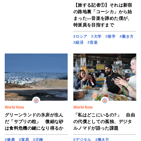
【旅する記者①】それは新宿
の路地裏「コーシカ」から始
まった―音楽を諦めた僕が、
特派員を目指すまで
#ロシア
#大学
#留学
#働き方
#経済
#音楽
World Now
World Now
グリーンランドの氷床が生ん
「私はどこにいるの?」 自由
だ「サプリの粒」 微細な砂
の代償としての孤独、デジタ
は食料危機の鍵になり得るか
ルノマドが語った課題
#健康
#貿易
#北極
#デジタル
#働き方