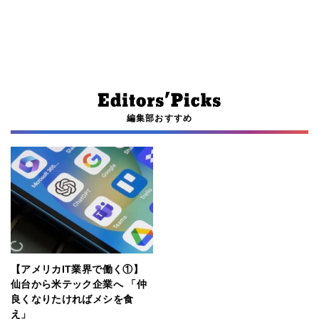
編集部おすすめ
【アメリカIT業界で働く①】
仙台から米テック企業へ 「仲
良くなりたければメシを食
え」