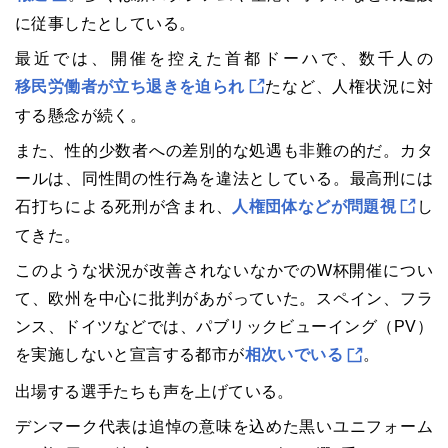
に従事したとしている。
最近では、開催を控えた首都ドーハで、数千人の
移民労働者が立ち退きを迫られ
たなど、人権状況に対
する懸念が続く。
また、性的少数者への差別的な処遇も非難の的だ。カタ
ールは、同性間の性行為を違法としている。最高刑には
石打ちによる死刑が含まれ、
人権団体などが問題視
し
てきた。
このような状況が改善されないなかでのW杯開催につい
て、欧州を中心に批判があがっていた。スペイン、フラ
ンス、ドイツなどでは、パブリックビューイング（PV）
を実施しないと宣言する都市が
相次いでいる
。
出場する選手たちも声を上げている。
デンマーク代表は追悼の意味を込めた黒いユニフォーム