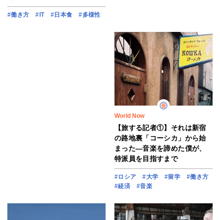
#働き方
#IT
#日本食
#多様性
World Now
【旅する記者①】それは新宿
の路地裏「コーシカ」から始
まった―音楽を諦めた僕が、
特派員を目指すまで
#ロシア
#大学
#留学
#働き方
#経済
#音楽