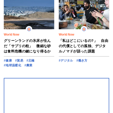
World Now
World Now
グリーンランドの氷床が生ん
「私はどこにいるの?」 自由
だ「サプリの粒」 微細な砂
の代償としての孤独、デジタ
は食料危機の鍵になり得るか
ルノマドが語った課題
#健康
#貿易
#北極
#デジタル
#働き方
#地球温暖化
#農業