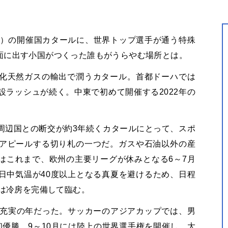
杯）の開催国カタールに、世界トップ選手が通う特殊
面に出す小国がつくった誰もがうらやむ場所とは。
化天然ガスの輸出で潤うカタール。首都ドーハでは
ラッシュが続く。中東で初めて開催する2022年の
周辺国との断交が約3年続くカタールにとって、スポ
アピールする切り札の一つだ。ガスや石油以外の産
はこれまで、欧州の主要リーグが休みとなる6～7月
日中気温が40度以上となる真夏を避けるため、日程
には冷房を完備して臨む。
は充実の年だった。サッカーのアジアカップでは、男
優勝。9～10月には陸上の世界選手権を開催し、大