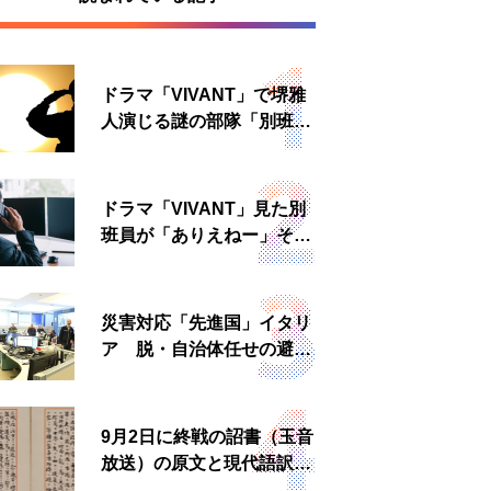
ドラマ「VIVANT」で堺雅
人演じる謎の部隊「別班」
は実在する？内情知る人物
に聞いた
ドラマ「VIVANT」見た別
班員が「ありえねー」その
理由とは 非公然組織ゆえ
の悲哀
災害対応「先進国」イタリ
ア 脱・自治体任せの避難
所運営、被災者への温かい
食事も
9月2日に終戦の詔書（玉音
放送）の原文と現代語訳を
読む もう一つの「終戦の