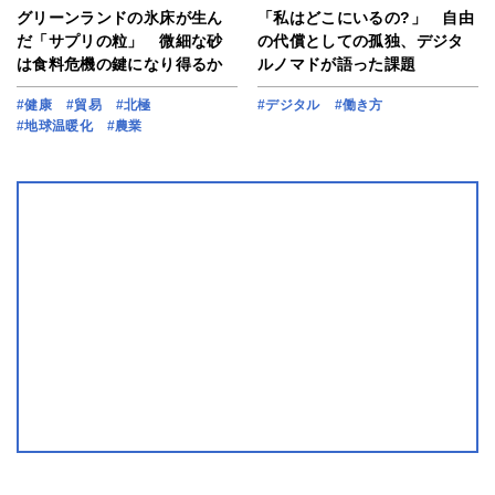
グリーンランドの氷床が生ん
「私はどこにいるの?」 自由
だ「サプリの粒」 微細な砂
の代償としての孤独、デジタ
は食料危機の鍵になり得るか
ルノマドが語った課題
#健康
#貿易
#北極
#デジタル
#働き方
#地球温暖化
#農業