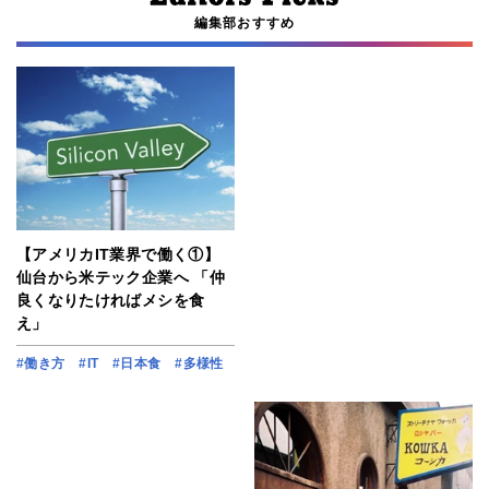
編集部おすすめ
【アメリカIT業界で働く①】
仙台から米テック企業へ 「仲
良くなりたければメシを食
え」
#働き方
#IT
#日本食
#多様性