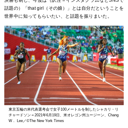
決勝も制し、今度は（訳注＝インスタグラムなどSNSで
話題の）「that girl（その娘）」とは自分だということを
世界中に知ってもらいたい、と話題を振りまいた。
東京五輪の米代表選考会で女子100メートルを制したシャカリ・リ
チャードソン＝2021年6月19日、米オレゴン州ユージーン、Chang
W． Lee／©The New York Times