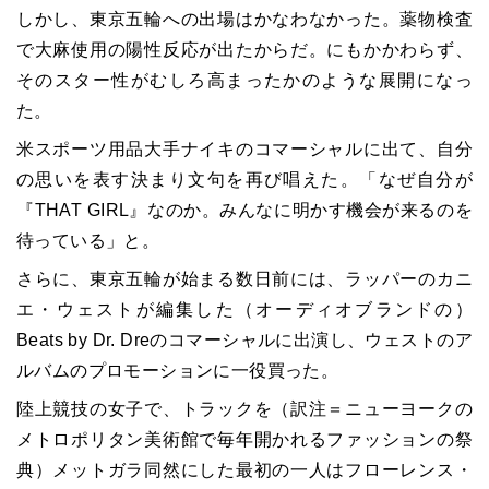
しかし、東京五輪への出場はかなわなかった。薬物検査
で大麻使用の陽性反応が出たからだ。にもかかわらず、
そのスター性がむしろ高まったかのような展開になっ
た。
米スポーツ用品大手ナイキのコマーシャルに出て、自分
の思いを表す決まり文句を再び唱えた。「なぜ自分が
『THAT GIRL』なのか。みんなに明かす機会が来るのを
待っている」と。
さらに、東京五輪が始まる数日前には、ラッパーのカニ
エ・ウェストが編集した（オーディオブランドの）
Beats by Dr. Dreのコマーシャルに出演し、ウェストのア
ルバムのプロモーションに一役買った。
陸上競技の女子で、トラックを（訳注＝ニューヨークの
メトロポリタン美術館で毎年開かれるファッションの祭
典）メットガラ同然にした最初の一人はフローレンス・