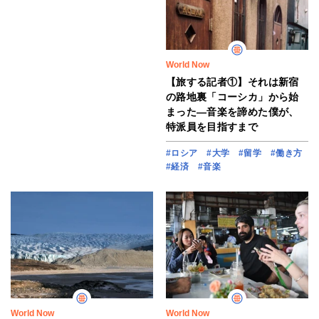
World Now
【旅する記者①】それは新宿
の路地裏「コーシカ」から始
まった―音楽を諦めた僕が、
特派員を目指すまで
#ロシア
#大学
#留学
#働き方
#経済
#音楽
World Now
World Now