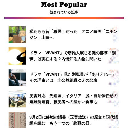
読まれている記事
私たちも昔「移民」だった アニメ映画「ニホン
ジン」上映へ
ドラマ「VIVANT」で堺雅人演じる謎の部隊「別
班」は実在する？内情知る人物に聞いた
ドラマ「VIVANT」見た別班員が「ありえねー」
その理由とは 非公然組織ゆえの悲哀
災害対応「先進国」イタリア 脱・自治体任せの
避難所運営、被災者への温かい食事も
9月2日に終戦の詔書（玉音放送）の原文と現代語
訳を読む もう一つの「終戦の日」