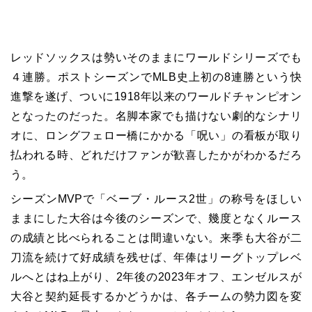
レッドソックスは勢いそのままにワールドシリーズでも
４連勝。ポストシーズンでMLB史上初の8連勝という快
進撃を遂げ、ついに1918年以来のワールドチャンピオン
となったのだった。名脚本家でも描けない劇的なシナリ
オに、ロングフェロー橋にかかる「呪い」の看板が取り
払われる時、どれだけファンが歓喜したかがわかるだろ
う。
シーズンMVPで「ベーブ・ルース2世」の称号をほしい
ままにした大谷は今後のシーズンで、幾度となくルース
の成績と比べられることは間違いない。来季も大谷が二
刀流を続けて好成績を残せば、年俸はリーグトップレベ
ルへとはね上がり、2年後の2023年オフ、エンゼルスが
大谷と契約延長するかどうかは、各チームの勢力図を変