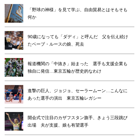
「野球の神様」を見て学ぶ、自由貿易とはそもそも
何か
90歳になっても「ダディ」と呼んだ 父を伝え続け
たベーブ・ルースの娘、死去
報道機関の「中抜き」始まった 選手も支援企業も
独自に発信…東京五輪が歴史的なわけ
進撃の巨人、ジョジョ、セーラームーン…こんなに
あった選手の演出 東京五輪レガシー
開会式で注目のカザフスタン旗手、きょう三段跳び
出場 夫が支援、娘も有望選手