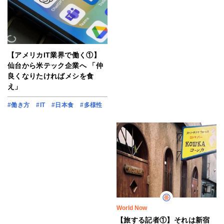
【アメリカIT業界で働く①】
仙台から米テック企業へ 「仲
良くなりたければメシを食
え」
#働き方
#IT
#日本食
#多様性
World Now
【旅する記者①】それは新宿