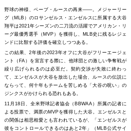
野球の神様、ベーブ・ルースの再来――。メジャーリー
グ（MLB）のロサンゼルス・エンゼルスに所属する大谷
翔平は2021年シーズンの二刀流の活躍でアメリカン・リ
ーグ最優秀選手（MVP）を獲得し、MLB史に残るレジェ
ンドに比類する評価を確立しつつある。
この結果、2年後の2023年オフに大谷がフリーエージェ
ント（FA）を宣言する際に、他球団との激しい争奪戦が
繰り広げられるのは必至だ。契約交渉が失敗に終わっ
て、エンゼルスが大谷を放出した場合、ルースの伝説に
ならって、何十年もチームを苦しめる「大谷の呪い」の
ジンクスがかけられる恐れもある。
11月18日、全米野球記者協会（BBWAA）所属の記者に
よる投票で、満票のMVPを獲得した大谷。エンゼルスと
の関係は相思相愛とも言われているが、「エンゼルスが
彼をコントロールできるのはあと2年」（MLB公式サイ