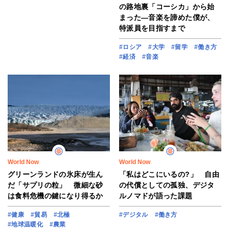
の路地裏「コーシカ」から始
まった―音楽を諦めた僕が、
特派員を目指すまで
#ロシア
#大学
#留学
#働き方
#経済
#音楽
World Now
World Now
グリーンランドの氷床が生ん
「私はどこにいるの?」 自由
だ「サプリの粒」 微細な砂
の代償としての孤独、デジタ
は食料危機の鍵になり得るか
ルノマドが語った課題
#健康
#貿易
#北極
#デジタル
#働き方
#地球温暖化
#農業