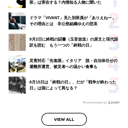
班」は実在する？内情知る人物に聞いた
ドラマ「VIVANT」見た別班員が「ありえねー」
その理由とは 非公然組織ゆえの悲哀
9月2日に終戦の詔書（玉音放送）の原文と現代語
訳を読む もう一つの「終戦の日」
災害対応「先進国」イタリア 脱・自治体任せの
避難所運営、被災者への温かい食事も
8月15日は「終戦の日」、だが「戦争が終わった
日」は国によって異なる？
Recommended by
VIEW ALL