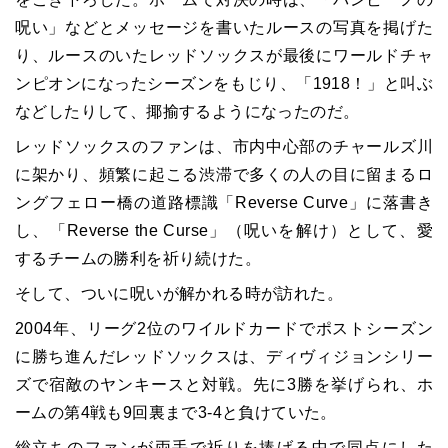
呪い」などとメッセージを書いたルースの写真を掲げた
り、ルースのいたレッドソックスが最後にワールドチャ
ンピオンになったシーズンをもじり、「1918！」と叫ぶ
などしたりして、揶揄するようになったのだ。
レッドソックスのファンは、市内中心部のチャールズ川
に架かり、頻繁に起こる渋滞で多くの人の目に留まるロ
ングフェロー橋の道路標識「Reverse Curve」に落書き
し、「Reverse the Curse」（呪いを解け）として、愛
するチームの勝利を祈り続けた。
そして、ついに呪いが解かれる時が訪れた。
2004年、リーグ2位のワイルドカードでポストシーズン
に勝ち進んだレッドソックスは、ディヴィジョンシリー
ズで宿敵のヤンキースと対戦。先に3勝を挙げられ、ホ
ームの第4戦も9回裏まで3-4と負けていた。
総立ちのファンが両手で祈りを捧げる中で同点にした