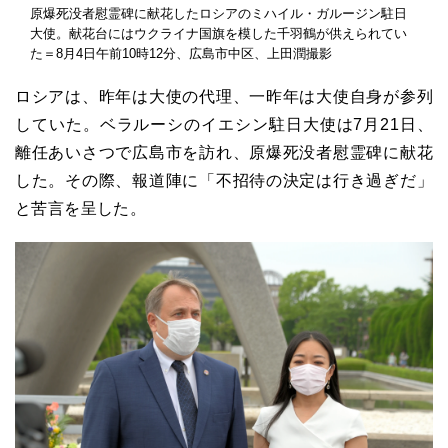
原爆死没者慰霊碑に献花したロシアのミハイル・ガルージン駐日
大使。献花台にはウクライナ国旗を模した千羽鶴が供えられてい
た＝8月4日午前10時12分、広島市中区、上田潤撮影
ロシアは、昨年は大使の代理、一昨年は大使自身が参列
していた。ベラルーシのイエシン駐日大使は7月21日、
離任あいさつで広島市を訪れ、原爆死没者慰霊碑に献花
した。その際、報道陣に「不招待の決定は行き過ぎだ」
と苦言を呈した。