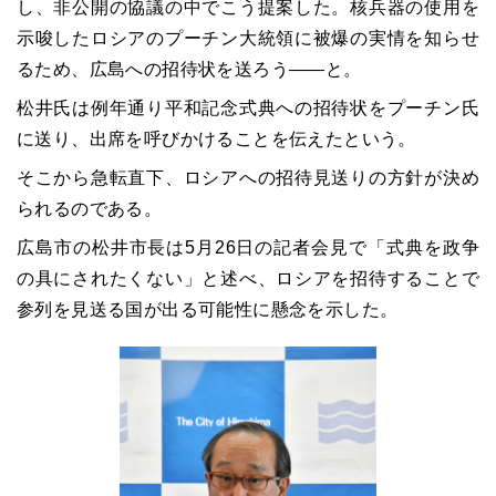
し、非公開の協議の中でこう提案した。核兵器の使用を
示唆したロシアのプーチン大統領に被爆の実情を知らせ
るため、広島への招待状を送ろう――と。
松井氏は例年通り平和記念式典への招待状をプーチン氏
に送り、出席を呼びかけることを伝えたという。
そこから急転直下、ロシアへの招待見送りの方針が決め
られるのである。
広島市の松井市長は5月26日の記者会見で「式典を政争
の具にされたくない」と述べ、ロシアを招待することで
参列を見送る国が出る可能性に懸念を示した。