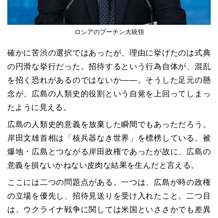
ロシアのプーチン大統領
確かに苦渋の選択ではあったが、理由に挙げたのは式典
の円滑な挙行だった。招待するという行為自体が、混乱
を招く恐れがあるのではないか――。そうした足元の懸
念が、広島の人類史的役割という自覚を上回ってしまっ
たように見える。
広島の人類史的意義を放棄した瞬間でもあっただろう。
岸田文雄首相は「核兵器なき世界」を標榜している。被
爆地・広島とつながる岸田政権であったが故に、広島の
意義を損ないかねない皮肉な結果を生んだと言える。
ここには二つの問題点がある。一つは、広島が時の政権
の立場を優先し、招待見送りを受け入れたこと。二つ目
は、ウクライナ戦争に関しては米国といささかでも差異