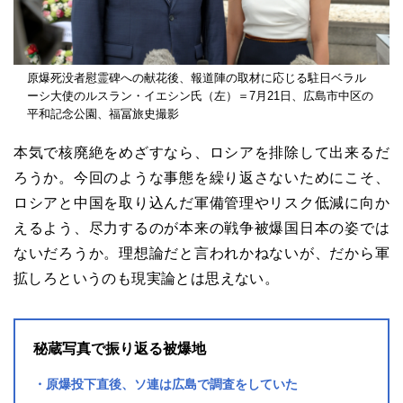
原爆死没者慰霊碑への献花後、報道陣の取材に応じる駐日ベラル
ーシ大使のルスラン・イエシン氏（左）＝7月21日、広島市中区の
平和記念公園、福冨旅史撮影
本気で核廃絶をめざすなら、ロシアを排除して出来るだ
ろうか。今回のような事態を繰り返さないためにこそ、
ロシアと中国を取り込んだ軍備管理やリスク低減に向か
えるよう、尽力するのが本来の戦争被爆国日本の姿では
ないだろうか。理想論だと言われかねないが、だから軍
拡しろというのも現実論とは思えない。
秘蔵写真で振り返る被爆地
原爆投下直後、ソ連は広島で調査をしていた