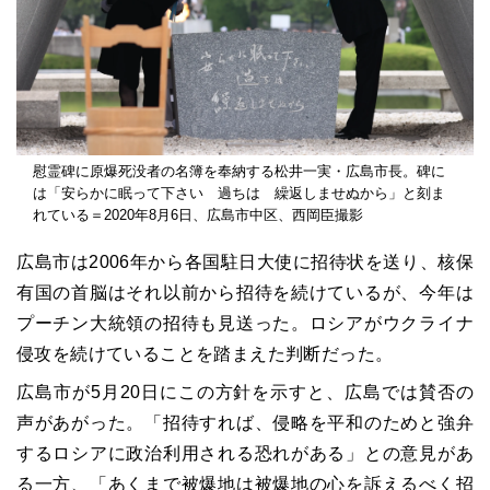
慰霊碑に原爆死没者の名簿を奉納する松井一実・広島市長。碑に
は「安らかに眠って下さい 過ちは 繰返しませぬから」と刻ま
れている＝2020年8月6日、広島市中区、西岡臣撮影
広島市は2006年から各国駐日大使に招待状を送り、核保
有国の首脳はそれ以前から招待を続けているが、今年は
プーチン大統領の招待も見送った。ロシアがウクライナ
侵攻を続けていることを踏まえた判断だった。
広島市が5月20日にこの方針を示すと、広島では賛否の
声があがった。「招待すれば、侵略を平和のためと強弁
するロシアに政治利用される恐れがある」との意見があ
る一方、「あくまで被爆地は被爆地の心を訴えるべく招