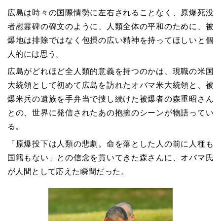
広島は時々の国際情勢に左右されることなく、原爆死没
者慰霊碑の碑文のように、人類全体の平和のために、被
爆地は排除ではなく包摂の広い精神を持ってほしいと個
人的には思う。
広島がどれほど全人類的意義を持つのかは、現職の米国
大統領として初めて広島を訪れたオバマ米大統領と、被
爆米兵の遺族を手弁当で捜し続けた被爆者の森重昭さん
との、世界に発信されたあの抱擁のシーンが物語ってい
る。
「原爆投下は人類の悲劇。命を落とした人の前に人種も
国籍もない」との信念を貫いてきた森さんに、オバマ氏
が人間として応えた瞬間だった。