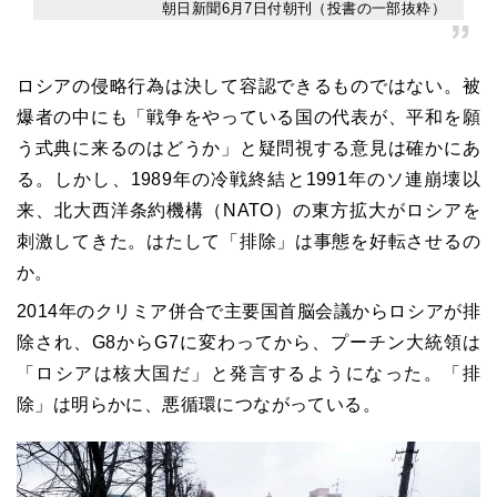
朝日新聞6月7日付朝刊（投書の一部抜粋）
ロシアの侵略行為は決して容認できるものではない。被
爆者の中にも「戦争をやっている国の代表が、平和を願
う式典に来るのはどうか」と疑問視する意見は確かにあ
る。しかし、1989年の冷戦終結と1991年のソ連崩壊以
来、北大西洋条約機構（NATO）の東方拡大がロシアを
刺激してきた。はたして「排除」は事態を好転させるの
か。
2014年のクリミア併合で主要国首脳会議からロシアが排
除され、G8からG7に変わってから、プーチン大統領は
「ロシアは核大国だ」と発言するようになった。「排
除」は明らかに、悪循環につながっている。