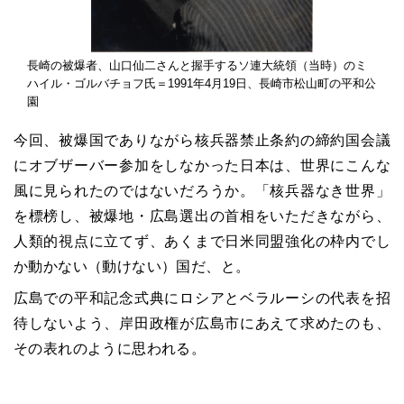
長崎の被爆者、山口仙二さんと握手するソ連大統領（当時）のミ
ハイル・ゴルバチョフ氏＝1991年4月19日、長崎市松山町の平和公
園
今回、被爆国でありながら核兵器禁止条約の締約国会議
にオブザーバー参加をしなかった日本は、世界にこんな
風に見られたのではないだろうか。「核兵器なき世界」
を標榜し、被爆地・広島選出の首相をいただきながら、
人類的視点に立てず、あくまで日米同盟強化の枠内でし
か動かない（動けない）国だ、と。
広島での平和記念式典にロシアとベラルーシの代表を招
待しないよう、岸田政権が広島市にあえて求めたのも、
その表れのように思われる。