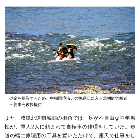
砂金を採取するため、中朝国境沿いの鴨緑江に入る北朝鮮労働者
＝姜東完教授提供
また、咸鏡北道穏城郡の街角では、足が不自由な中年男
性が、軍人2人に頼まれて自転車の修理をしていた。歩
道の端に修理用の工具を置いただけで、露天で仕事をし