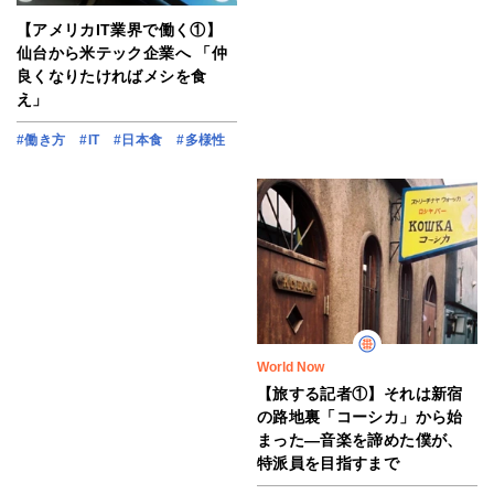
【アメリカIT業界で働く①】
仙台から米テック企業へ 「仲
良くなりたければメシを食
え」
#働き方
#IT
#日本食
#多様性
World Now
【旅する記者①】それは新宿
の路地裏「コーシカ」から始
まった―音楽を諦めた僕が、
特派員を目指すまで