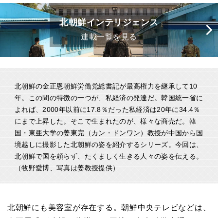
北朝鮮インテリジェンス
連載一覧を見る
北朝鮮の金正恩朝鮮労働党総書記が最高権力を継承して10
年。この間の特徴の一つが、私経済の発達だ。韓国統一省に
よれば、2000年以前に17.8％だった私経済は20年に34.4％
にまで上昇した。そこで生まれたのが、様々な商売だ。韓
国・東亜大学の姜東完（カン・ドンワン）教授が中国から国
境越しに撮影した北朝鮮の姿を紹介するシリーズ。今回は、
北朝鮮で国を頼らず、たくましく生きる人々の姿を伝える。
（牧野愛博、写真は姜教授提供）
北朝鮮にも美容室が存在する。朝鮮中央テレビなどは、