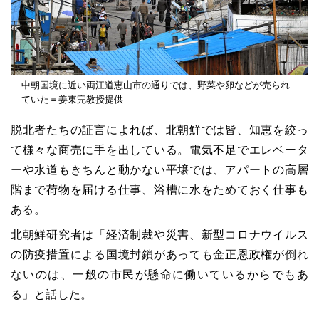
中朝国境に近い両江道恵山市の通りでは、野菜や卵などが売られ
ていた＝姜東完教授提供
脱北者たちの証言によれば、北朝鮮では皆、知恵を絞っ
て様々な商売に手を出している。電気不足でエレベータ
ーや水道もきちんと動かない平壌では、アパートの高層
階まで荷物を届ける仕事、浴槽に水をためておく仕事も
ある。
北朝鮮研究者は「経済制裁や災害、新型コロナウイルス
の防疫措置による国境封鎖があっても金正恩政権が倒れ
ないのは、一般の市民が懸命に働いているからでもあ
る」と話した。