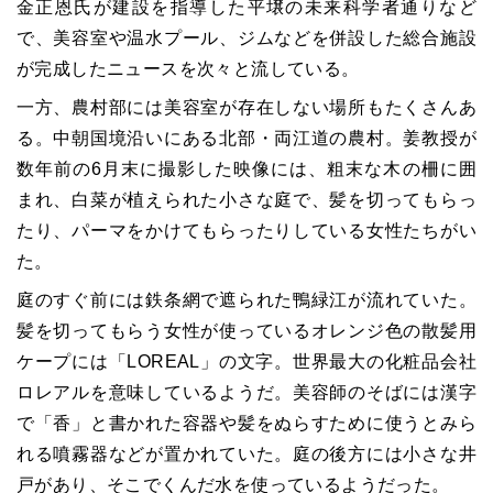
金正恩氏が建設を指導した平壌の未来科学者通りなど
で、美容室や温水プール、ジムなどを併設した総合施設
が完成したニュースを次々と流している。
一方、農村部には美容室が存在しない場所もたくさんあ
る。中朝国境沿いにある北部・両江道の農村。姜教授が
数年前の6月末に撮影した映像には、粗末な木の柵に囲
まれ、白菜が植えられた小さな庭で、髪を切ってもらっ
たり、パーマをかけてもらったりしている女性たちがい
た。
庭のすぐ前には鉄条網で遮られた鴨緑江が流れていた。
髪を切ってもらう女性が使っているオレンジ色の散髪用
ケープには「LOREAL」の文字。世界最大の化粧品会社
ロレアルを意味しているようだ。美容師のそばには漢字
で「香」と書かれた容器や髪をぬらすために使うとみら
れる噴霧器などが置かれていた。庭の後方には小さな井
戸があり、そこでくんだ水を使っているようだった。