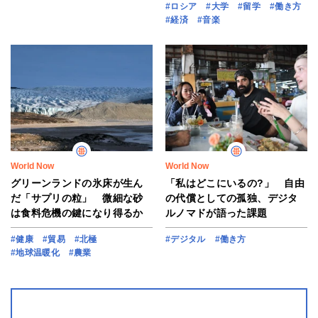
#ロシア
#大学
#留学
#働き方
#経済
#音楽
World Now
World Now
グリーンランドの氷床が生ん
「私はどこにいるの?」 自由
だ「サプリの粒」 微細な砂
の代償としての孤独、デジタ
は食料危機の鍵になり得るか
ルノマドが語った課題
#健康
#貿易
#北極
#デジタル
#働き方
#地球温暖化
#農業