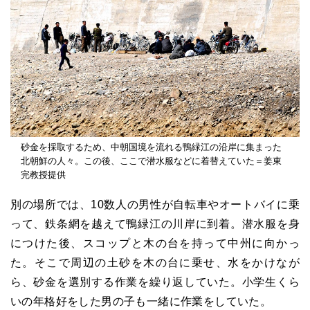
砂金を採取するため、中朝国境を流れる鴨緑江の沿岸に集まった
北朝鮮の人々。この後、ここで潜水服などに着替えていた＝姜東
完教授提供
別の場所では、10数人の男性が自転車やオートバイに乗
って、鉄条網を越えて鴨緑江の川岸に到着。潜水服を身
につけた後、スコップと木の台を持って中州に向かっ
た。そこで周辺の土砂を木の台に乗せ、水をかけなが
ら、砂金を選別する作業を繰り返していた。小学生くら
いの年格好をした男の子も一緒に作業をしていた。