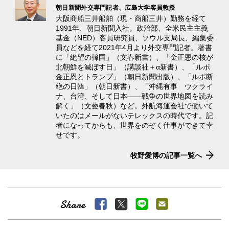
朝日新聞外交専門記者、広島大学客員教授
大阪商船三井船舶（現・商船三井）勤務を経て
1991年、朝日新聞入社。政治部、全米民主主義
基金（NED）客員研究員、ソウル支局長、編集委
員などを経て2021年4月より外交専門記者。著書
に「絶望の韓国」（文春新書）、「金正恩の核が
北朝鮮を滅ぼす日」（講談社＋α新書）、「ルポ
金正恩とトランプ」（朝日新聞出版）、「ルポ断
絶の日韓」（朝日新書）、「沖縄有事 ウクライ
ナ、台湾、そして日本――戦争の世界地図を読み
解く」（文藝春秋）など。外航海運会社で働いて
いたのはメールがないテレックスの時代です。記
者になってからも、世界をのぞく仕事ができて幸
せです。
牧野愛博の記事一覧へ