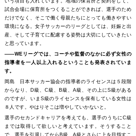
いう項目も入れています。地域の保育所と契約をして、
試合会場に保育所をつくることができれば、選手のため
だけでなく、そこで働く母親たちにとっても働きやすい
環境になる。女子サッカーのリーグとしては、妊娠と出
産、そして子育てに配慮する姿勢は大切にしていきたい
と思っています。
――WEリーグでは、コーチや監督のなかに必ず女性の
指導者を一人以上入れるということも発表されていま
す。
岡島 日本サッカー協会の指導者のライセンスは５段階
からなり、D級、C級、B級、A級、その上にS級がある
のですが、いまS級のライセンスを保有している女性は
８人です。やはりそこは増やしていかないと。
選手のセカンドキャリアを考えても、選手のうちにC級
までは取得して欲しいと考えています。そうすること
で、選手を引退してからB級、A級とさらに上を目指すこ