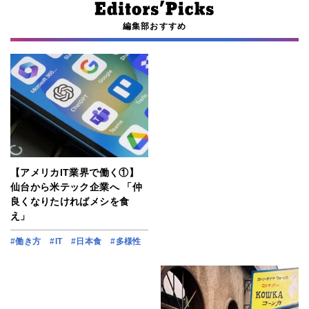
編集部おすすめ
【アメリカIT業界で働く①】
仙台から米テック企業へ 「仲
良くなりたければメシを食
え」
#働き方
#IT
#日本食
#多様性