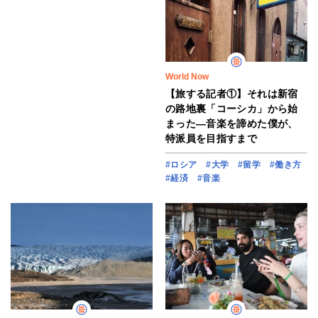
World Now
【旅する記者①】それは新宿
の路地裏「コーシカ」から始
まった―音楽を諦めた僕が、
特派員を目指すまで
#ロシア
#大学
#留学
#働き方
#経済
#音楽