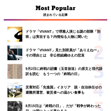
読まれている記事
ドラマ「VIVANT」で堺雅人演じる謎の部隊「別
班」は実在する？内情知る人物に聞いた
ドラマ「VIVANT」見た別班員が「ありえねー」
その理由とは 非公然組織ゆえの悲哀
9月2日に終戦の詔書（玉音放送）の原文と現代語
訳を読む もう一つの「終戦の日」
災害対応「先進国」イタリア 脱・自治体任せの
避難所運営、被災者への温かい食事も
8月15日は「終戦の日」、だが「戦争が終わった