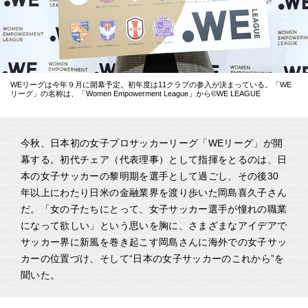
WEリーグは今年９月に開幕予定。初年度は11クラブの参入が決まっている。「WE
リーグ」の名称は、「Women Empowerment League」から©︎WE LEAGUE
今秋、日本初の女子プロサッカーリーグ「WEリーグ」が開
幕する。初代チェア（代表理事）として指揮をとるのは、日
本の女子サッカーの黎明期を選手として過ごし、その後30
年以上にわたり日米の金融業界を渡り歩いた岡島喜久子さん
だ。「女の子たちにとって、女子サッカー選手が憧れの職業
になって欲しい」という思いを胸に、さまざまなアイデアで
サッカー界に新風を巻き起こす岡島さんに海外での女子サッ
カーの位置づけ、そして“日本の女子サッカーのこれから”を
聞いた。