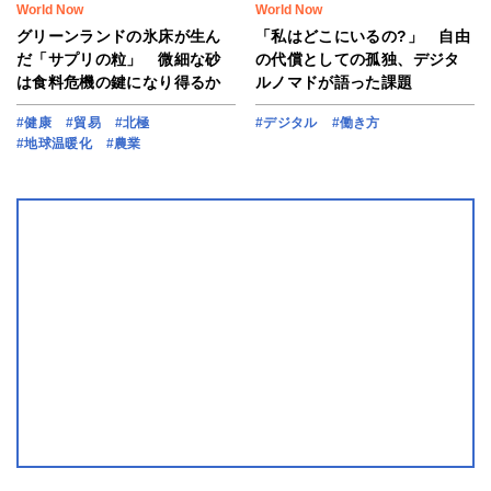
World Now
World Now
グリーンランドの氷床が生ん
「私はどこにいるの?」 自由
だ「サプリの粒」 微細な砂
の代償としての孤独、デジタ
は食料危機の鍵になり得るか
ルノマドが語った課題
#健康
#貿易
#北極
#デジタル
#働き方
#地球温暖化
#農業