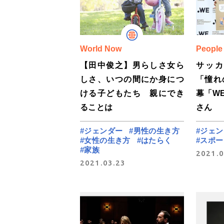
World Now
People
【田中俊之】男らしさ女ら
サッ
しさ、いつの間にか身につ
「憧れ
ける子どもたち 親にでき
幕「W
ることは
さん
#ジェンダー
#男性の生き方
#ジェ
#女性の生き方
#はたらく
#スポー
#家族
2021.0
2021.03.23