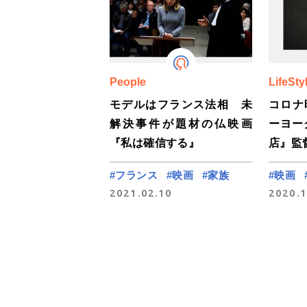
People
LifeSty
モデルはフランス法相 未
コロナ
解決事件が題材の仏映画
ーヨー
『私は確信する』
店』監
#フランス
#映画
#家族
#映画
2021.02.10
2020.1