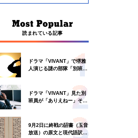
読まれている記事
ドラマ「VIVANT」で堺雅
人演じる謎の部隊「別班」
は実在する？内情知る人物
に聞いた
ドラマ「VIVANT」見た別
班員が「ありえねー」その
理由とは 非公然組織ゆえ
の悲哀
9月2日に終戦の詔書（玉音
放送）の原文と現代語訳を