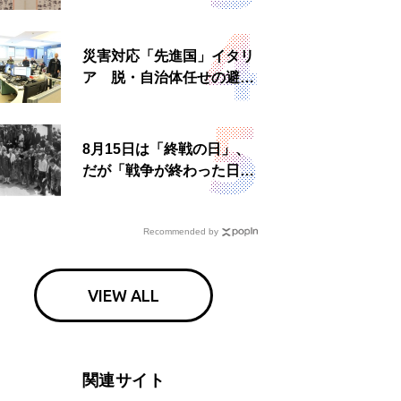
読む もう一つの「終戦の
日」
災害対応「先進国」イタリ
ア 脱・自治体任せの避難
所運営、被災者への温かい
食事も
8月15日は「終戦の日」、
だが「戦争が終わった日」
は国によって異なる？
Recommended by
VIEW ALL
関連サイト