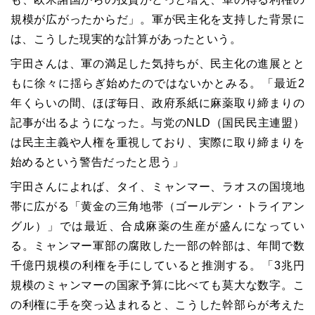
規模が広がったからだ」。軍が民主化を支持した背景に
は、こうした現実的な計算があったという。
宇田さんは、軍の満足した気持ちが、民主化の進展とと
もに徐々に揺らぎ始めたのではないかとみる。「最近2
年くらいの間、ほぼ毎日、政府系紙に麻薬取り締まりの
記事が出るようになった。与党のNLD（国民民主連盟）
は民主主義や人権を重視しており、実際に取り締まりを
始めるという警告だったと思う」
宇田さんによれば、タイ、ミャンマー、ラオスの国境地
帯に広がる「黄金の三角地帯（ゴールデン・トライアン
グル）」では最近、合成麻薬の生産が盛んになってい
る。ミャンマー軍部の腐敗した一部の幹部は、年間で数
千億円規模の利権を手にしていると推測する。「3兆円
規模のミャンマーの国家予算に比べても莫大な数字。こ
の利権に手を突っ込まれると、こうした幹部らが考えた