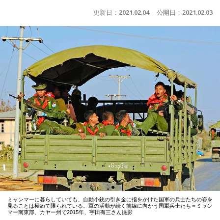
更新日：
2021.02.04
公開日：
2021.02.03
ミャンマーに暮らしていても、自動小銃の引き金に指をかけた国軍の兵士たちの姿を
見ることは極めて限られている。軍の活動が続く前線に向かう国軍兵士たち＝ミャン
マー南東部、カヤー州で2015年、宇田有三さん撮影