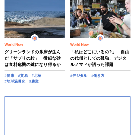
World Now
World Now
グリーンランドの氷床が生ん
「私はどこにいるの?」 自由
だ「サプリの粒」 微細な砂
の代償としての孤独、デジタ
は食料危機の鍵になり得るか
ルノマドが語った課題
#健康
#貿易
#北極
#デジタル
#働き方
#地球温暖化
#農業