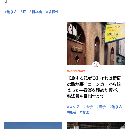
え」
#働き方
#IT
#日本食
#多様性
World Now
【旅する記者①】それは新宿
の路地裏「コーシカ」から始
まった―音楽を諦めた僕が、
特派員を目指すまで
#ロシア
#大学
#留学
#働き方
#経済
#音楽