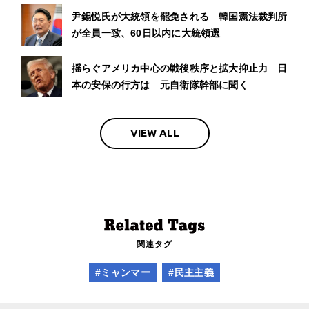
尹錫悦氏が大統領を罷免される 韓国憲法裁判所
が全員一致、60日以内に大統領選
揺らぐアメリカ中心の戦後秩序と拡大抑止力 日
本の安保の行方は 元自衛隊幹部に聞く
VIEW ALL
関連タグ
#ミャンマー
#民主主義