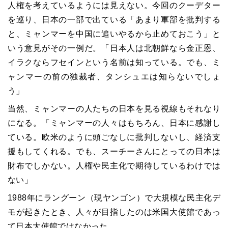
人権を考えているようには見えない。今回のクーデター
を巡り、日本の一部で出ている「あまり軍部を批判する
と、ミャンマーを中国に追いやるから止めておこう」と
いう意見がその一例だ。「日本人は北朝鮮なら金正恩、
イラクならフセインという名前は知っている。でも、ミ
ャンマーの前の独裁者、タンシュエは知らないでしょ
う」
当然、ミャンマーの人たちの日本を見る視線もそれなり
になる。「ミャンマーの人々はもちろん、日本に感謝し
ている。欧米のように頭ごなしに批判しないし、経済支
援もしてくれる。でも、スーチーさんにとっての日本は
財布でしかない。人権や民主化で期待しているわけでは
ない」
1988年にラングーン（現ヤンゴン）で大規模な民主化デ
モが起きたとき、人々が目指したのは米国大使館であっ
て日本大使館ではなかった。