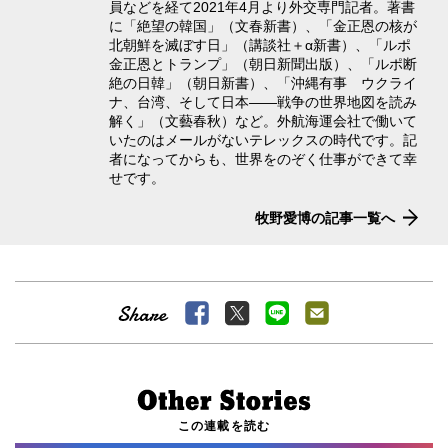
員などを経て2021年4月より外交専門記者。著書
に「絶望の韓国」（文春新書）、「金正恩の核が
北朝鮮を滅ぼす日」（講談社＋α新書）、「ルポ
金正恩とトランプ」（朝日新聞出版）、「ルポ断
絶の日韓」（朝日新書）、「沖縄有事 ウクライ
ナ、台湾、そして日本――戦争の世界地図を読み
解く」（文藝春秋）など。外航海運会社で働いて
いたのはメールがないテレックスの時代です。記
者になってからも、世界をのぞく仕事ができて幸
せです。
牧野愛博の記事一覧へ
この連載を読む