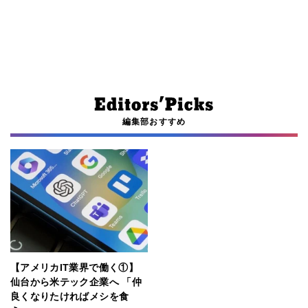
編集部おすすめ
【アメリカIT業界で働く①】
仙台から米テック企業へ 「仲
良くなりたければメシを食