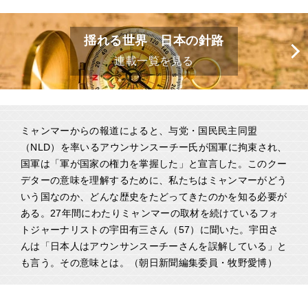
揺れる世界 日本の針路
連載一覧を見る
ミャンマーからの報道によると、与党・国民民主同盟
（NLD）を率いるアウンサンスーチー氏が国軍に拘束され、
国軍は「軍が国家の権力を掌握した」と宣言した。このクー
デターの意味を理解するために、私たちはミャンマーがどう
いう国なのか、どんな歴史をたどってきたのかを知る必要が
ある。27年間にわたりミャンマーの取材を続けているフォ
トジャーナリストの宇田有三さん（57）に聞いた。宇田さ
んは「日本人はアウンサンスーチーさんを誤解している」と
も言う。その意味とは。（朝日新聞編集委員・牧野愛博）