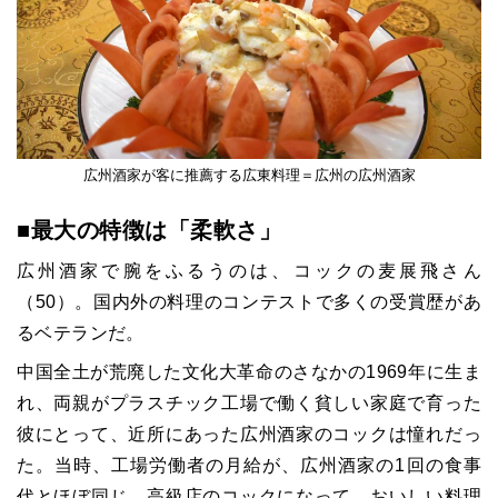
広州酒家が客に推薦する広東料理＝広州の広州酒家
■最大の特徴は「柔軟さ」
広州酒家で腕をふるうのは、コックの麦展飛さん
（50）。国内外の料理のコンテストで多くの受賞歴があ
るベテランだ。
中国全土が荒廃した文化大革命のさなかの1969年に生ま
れ、両親がプラスチック工場で働く貧しい家庭で育った
彼にとって、近所にあった広州酒家のコックは憧れだっ
た。当時、工場労働者の月給が、広州酒家の1回の食事
代とほぼ同じ。高級店のコックになって、おいしい料理