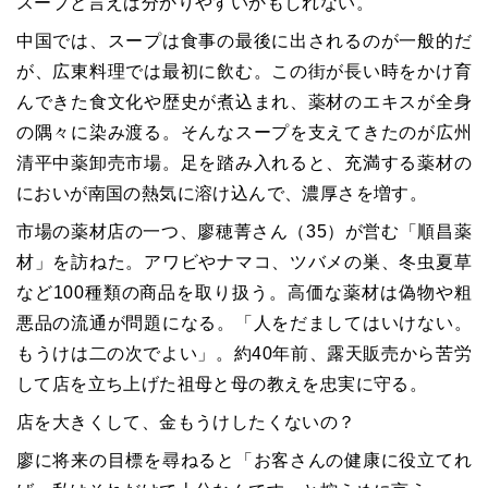
スープと言えば分かりやすいかもしれない。
中国では、スープは食事の最後に出されるのが一般的だ
が、広東料理では最初に飲む。この街が長い時をかけ育
んできた食文化や歴史が煮込まれ、薬材のエキスが全身
の隅々に染み渡る。そんなスープを支えてきたのが広州
清平中薬卸売市場。足を踏み入れると、充満する薬材の
においが南国の熱気に溶け込んで、濃厚さを増す。
市場の薬材店の一つ、廖穂菁さん（35）が営む「順昌薬
材」を訪ねた。アワビやナマコ、ツバメの巣、冬虫夏草
など100種類の商品を取り扱う。高価な薬材は偽物や粗
悪品の流通が問題になる。「人をだましてはいけない。
もうけは二の次でよい」。約40年前、露天販売から苦労
して店を立ち上げた祖母と母の教えを忠実に守る。
店を大きくして、金もうけしたくないの？
廖に将来の目標を尋ねると「お客さんの健康に役立てれ