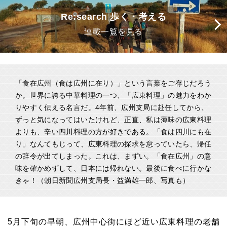
Re:search 歩く・考える
連載一覧を見る
「食在広州（食は広州に在り）」という言葉をご存じだろう
か。世界に誇る中華料理の一つ、「広東料理」の魅力をわか
りやすく伝える名言だ。4年前、広州支局に赴任してから、
ずっと気になってはいたけれど、正直、私は薄味の広東料理
よりも、辛い四川料理の方が好きである。「食は四川にも在
り」なんてもじって、広東料理の探求を怠っていたら、帰任
の辞令が出てしまった。これは、まずい。「食在広州」の意
味を確かめずして、日本には帰れない。最後に食べに行かな
きゃ！（朝日新聞広州支局長・益満雄一郎、写真も）
5月下旬の早朝、広州中心街にほど近い広東料理の老舗