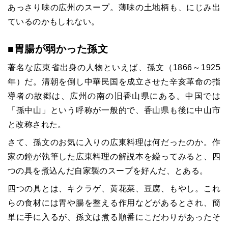
あっさり味の広州のスープ。薄味の土地柄も、にじみ出
ているのかもしれない。
■胃腸が弱かった孫文
著名な広東省出身の人物といえば、孫文（1866～1925
年）だ。清朝を倒し中華民国を成立させた辛亥革命の指
導者の故郷は、広州の南の旧香山県にある。中国では
「孫中山」という呼称が一般的で、香山県も後に中山市
と改称された。
さて、孫文のお気に入りの広東料理は何だったのか。作
家の鐘が執筆した広東料理の解説本を繰ってみると、四
つの具を煮込んだ自家製のスープを好んだ、とある。
四つの具とは、キクラゲ、黄花菜、豆腐、もやし。これ
らの食材には胃や腸を整える作用などがあるとされ、簡
単に手に入るが、孫文は煮る順番にこだわりがあったそ