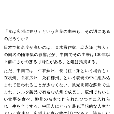
「食は広州に在り」という言葉の由来も、その辺にある
のだろうか？
日本で知名度が高いのは、直木賞作家、邱永漢（故人）
の同名の随筆集の影響だが、中国でその由来は100年以
上前にさかのぼる可能性がある、と鐘は指摘する。
ただ、中国では「生在蘇州、長（住・穿という場合も）
在杭州、食在広州、死在柳州」という表現の中に組み込
まれて使われることが少なくない。風光明媚な蘇州で生
まれ、シルク製品で有名な杭州で成長し、広州でおいし
い食事を食べ、柳州の名木で作られたひつぎに入れら
れ、生を全うする。中国人にとって最も理想的な人生だ
という意味だ。広州人が食べ物の話になると、誇らしげ