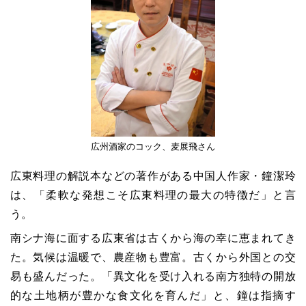
広州酒家のコック、麦展飛さん
広東料理の解説本などの著作がある中国人作家・鐘潔玲
は、「柔軟な発想こそ広東料理の最大の特徴だ」と言
う。
南シナ海に面する広東省は古くから海の幸に恵まれてき
た。気候は温暖で、農産物も豊富。古くから外国との交
易も盛んだった。「異文化を受け入れる南方独特の開放
的な土地柄が豊かな食文化を育んだ」と、鐘は指摘す