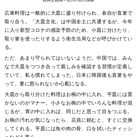
広東料理は一般的に大皿に盛り付けられ、各自が直箸で
取り合う。「大皿文化」は中国全土に共通するが、今年
に入り新型コロナの感染予防のため、小皿に分けたり、
取り箸を使ったりするよう衛生当局などが呼びかけてい
る。
ただ、あまり守られてはいないようだ。中国では、みん
なで大皿をつつき合って親しみを確認する習慣が定着し
ていて、私も慣れてしまった。日本に帰国後も直箸をや
って、妻に怒られないか心配になる。
大皿から取り分けた料理はお椀の中に入れ、平皿には置
かないのがマナー。小さなお椀の中でいろんな料理が混
じるが、胃の中に入れば、同じだと思って目をつぶる。
お椀の汚れが気になったら、店員に頼むと、すぐに交換
してくれる。平皿には魚や肉の骨、口を拭いたティッシ