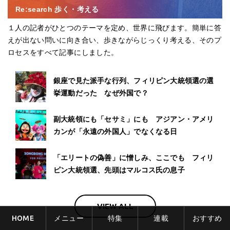
Re:search 歩く・考える
１人の記者がひとつのテーマを定め、世界に飛びます。簡単に答
えが出ない問いに向き合い、歩きながらじっくり考える、そのプ
ロセスをすべて記事にしました。
銀座で見た派手な行列、フィリピン大統領選の選
挙運動だった なぜ外国で？
副大統領にも「セサミ」にも アジアン・アメリ
カンが「永遠の外国人」でなくなる日
「エリートの偽善」に憎しみ、ここでも フィリ
ピン大統領選、先頭はマルコス氏の息子
VIEW ALL
HOME
メニュー
特集
連載
おすすめ