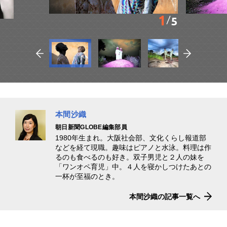
1
5
本間沙織
朝日新聞GLOBE編集部員
1980年生まれ。大阪社会部、文化くらし報道部
などを経て現職。趣味はピアノと水泳。料理は作
るのも食べるのも好き。双子男児と２人の妹を
「ワンオペ育児」中。４人を寝かしつけたあとの
一杯が至福のとき。
本間沙織の記事一覧へ