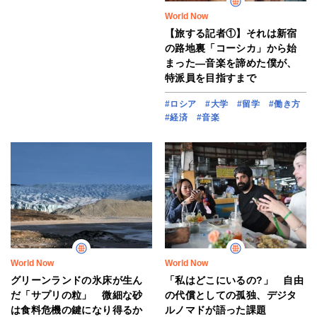
World Now
【旅する記者①】それは新宿
の路地裏「コーシカ」から始
まった―音楽を諦めた僕が、
特派員を目指すまで
#ロシア
#大学
#留学
#働き方
#経済
#音楽
World Now
World Now
グリーンランドの氷床が生ん
「私はどこにいるの?」 自由
だ「サプリの粒」 微細な砂
の代償としての孤独、デジタ
は食料危機の鍵になり得るか
ルノマドが語った課題