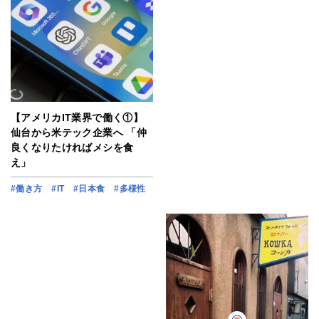
【アメリカIT業界で働く①】
仙台から米テック企業へ 「仲
良くなりたければメシを食
え」
#働き方
#IT
#日本食
#多様性