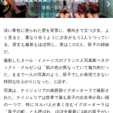
世界報道写真展から――その瞬間、私は
連載一覧を見る
淡い青色に塗られた壁を背景に、横向きで立つ少女。よ
く見ると、重なり合うように少女がもう1人うつってい
る。背丈も服装もほぼ同じ。実はこの2人、双子の姉妹
だ。
撮影したヌール・イメージズのフランス人写真家ベネデ
ィクト・クルゼンは「肌の色が異なっていて魅力的だっ
た。まるで一人の写真のよう。双子でしか表現できない
特別な仕上がりになった」と話す。
写真は、ナイジェリアの南西部イグボ＝オーラで撮影さ
れた。ナイジェリアは世界で最も双子の出生率が高い国
の一つで、特にヨルバ人が多く住むイグボ＝オーラは
「双子の町」とも呼ばれ、ほぼ全家庭に1組の双子がい