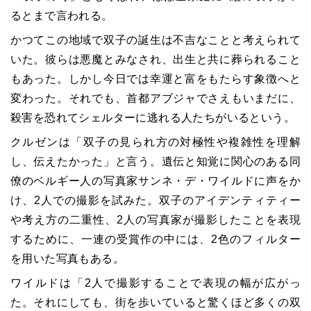
るとまで言われる。
かつてこの地域で双子の誕生は不吉なことと考えられて
いた。彼らは悪魔とみなされ、出生と共に葬られること
もあった。しかし今日では幸運と富をもたらす象徴へと
変わった。それでも、首都アブジャでさえもいまだに、
殺害を恐れてシェルターに逃れる人たちがいるという。
クルゼンは「双子の見られ方の対極性や複雑性を理解
し、伝えたかった」と言う。遺伝と知覚に関心のある同
僚のベルギー人の写真家サンネ・デ・ワイルドに声をか
け、2人での撮影を試みた。双子のアイデンティティー
や考え方の二重性、2人の写真家が撮影したことを表現
するために、一連の受賞作の中には、2色のフィルター
を用いた写真もある。
ワイルドは「2人で撮影することで表現の幅が広がっ
た。それにしても、街を歩いていると驚くほど多くの双