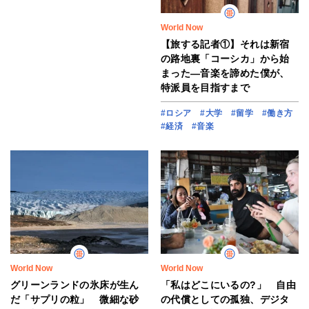
World Now
【旅する記者①】それは新宿
の路地裏「コーシカ」から始
まった―音楽を諦めた僕が、
特派員を目指すまで
#ロシア
#大学
#留学
#働き方
#経済
#音楽
World Now
World Now
グリーンランドの氷床が生ん
「私はどこにいるの?」 自由
だ「サプリの粒」 微細な砂
の代償としての孤独、デジタ