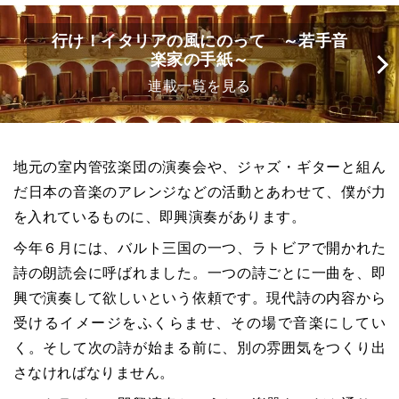
行け！イタリアの風にのって ～若手音
楽家の手紙～
連載一覧を見る
地元の室内管弦楽団の演奏会や、ジャズ・ギターと組ん
だ日本の音楽のアレンジなどの活動とあわせて、僕が力
を入れているものに、即興演奏があります。
今年６月には、バルト三国の一つ、ラトビアで開かれた
詩の朗読会に呼ばれました。一つの詩ごとに一曲を、即
興で演奏して欲しいという依頼です。現代詩の内容から
受けるイメージをふくらませ、その場で音楽にしてい
く。そして次の詩が始まる前に、別の雰囲気をつくり出
さなければなりません。