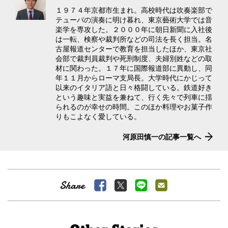
１９７４年京都市生まれ。高校時代は吹奏楽部で
テューバの演奏に明け暮れ、東京藝術大学では音
楽学を専攻した。２０００年に朝日新聞に入社後
は一転、検察や裁判所などの司法を長く担当。名
古屋報道センターで教育を担当したほか、東京社
会部で裁判員裁判や死刑制度、夫婦別姓などの取
材に関わった。１７年に国際報道部に異動し、同
年１１月からローマ支局長。大学時代にかじって
以来のイタリア語と日々格闘している。鉄道好き
という趣味と実益を兼ねて、行く先々で列車に揺
られるのが幸せの時間。このほか料理やお菓子作
りもこよなく愛している。
河原田慎一の記事一覧へ