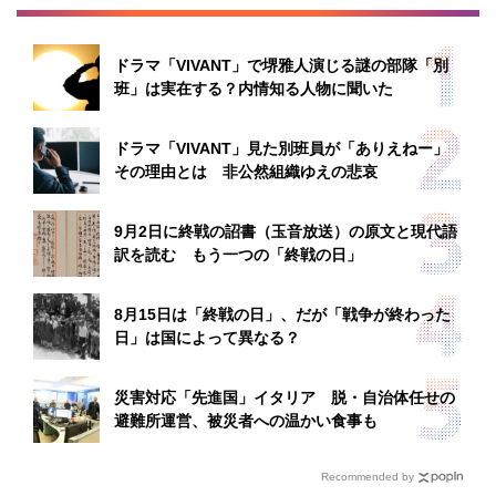
ドラマ「VIVANT」で堺雅人演じる謎の部隊「別
班」は実在する？内情知る人物に聞いた
ドラマ「VIVANT」見た別班員が「ありえねー」
その理由とは 非公然組織ゆえの悲哀
9月2日に終戦の詔書（玉音放送）の原文と現代語
訳を読む もう一つの「終戦の日」
8月15日は「終戦の日」、だが「戦争が終わった
日」は国によって異なる？
災害対応「先進国」イタリア 脱・自治体任せの
避難所運営、被災者への温かい食事も
Recommended by