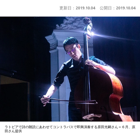
更新日：
2019.10.04
公開日：
2019.10.04
ラトビアで詩の朗読にあわせてコントラバスで即興演奏する原田光嗣さん＝６月、原
田さん提供