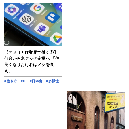
【アメリカIT業界で働く①】
仙台から米テック企業へ 「仲
良くなりたければメシを食
え」
#働き方
#IT
#日本食
#多様性