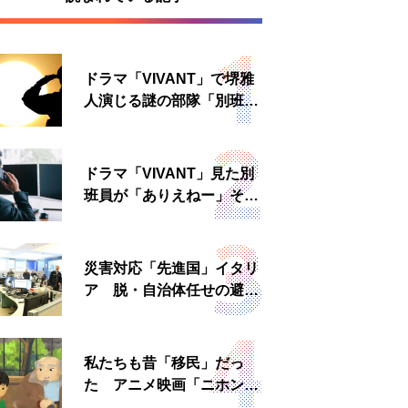
ドラマ「VIVANT」で堺雅
人演じる謎の部隊「別班」
は実在する？内情知る人物
に聞いた
ドラマ「VIVANT」見た別
班員が「ありえねー」その
理由とは 非公然組織ゆえ
の悲哀
災害対応「先進国」イタリ
ア 脱・自治体任せの避難
所運営、被災者への温かい
食事も
私たちも昔「移民」だっ
た アニメ映画「ニホンジ
ン」上映へ