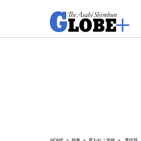
HOME
特集
変われ！学校
選択肢