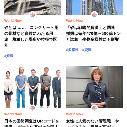
World Now
World Now
砂とは …… コンクリート用
「砂は戦略的資源」と国連
の骨材など多岐にわたる用
採掘は毎年470億～590億トン
途 堆積した場所や粒径で区
と試算 生物多様性にも影響
別
#多様性
#資源
#資源
World Now
World Now
日本の国勢調査はQRコードを
女性に人気のない管理職 や