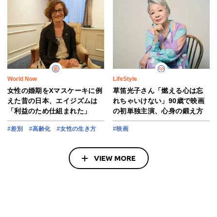
World Now
LifeStyle
女性の婚期をXマスケーキに例
草笛光子さん「燃える心は忘
えた昔の日本、エイジズムは
れちゃいけない」90歳で映画
「利益のため仕組まれた」
の初単独主演、心身の鍛え方
#差別
#高齢化
#女性の生き方
#映画
VIEW MORE