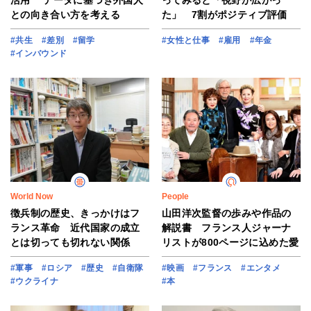
活用 データに基づき外国人
ってみると「視野が広がっ
との向き合い方を考える
た」 7割がポジティブ評価
#共生
#差別
#留学
#女性と仕事
#雇用
#年金
#インバウンド
World Now
People
徴兵制の歴史、きっかけはフ
山田洋次監督の歩みや作品の
ランス革命 近代国家の成立
解説書 フランス人ジャーナ
とは切っても切れない関係
リストが800ページに込めた愛
#軍事
#ロシア
#歴史
#自衛隊
#映画
#フランス
#エンタメ
#ウクライナ
#本