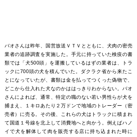
バオさんは昨年、国営放送ＶＴＶとともに、犬肉の密売
業者の追跡調査を実施した。手元に持っていた検疫の書
類では「犬500頭」を運搬しているはずの業者は、トラ
ックに700頭の犬を積んでいた。ダクラク省から来たこ
とになっていたが、書類は金を払ってつくった偽物で、
どこから仕入れた犬なのかははっきりわからない。バオ
さんによれば、通常、特定の職のない若い男性らが犬を
捕まえ、１キロあたり２万ドンで地域のトレーダー（密
売者）に売る。その後、これらの犬はトラックに積まれ
て国道１号線を北上して消費地へと向かう。例えばハノ
イで犬を解体して肉を販売する店に持ち込まれた時に