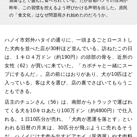
酒屋などで盛んに食べられている。だが首都ハノイの当局が
昨年、この習慣を控えるよう呼びかける声明を出した。庶民
の「食文化」はなぜ問題視され始めたのだろうか。
ハノイ市郊外ハタイの通りに、一頭まるごとローストし
た犬肉を並べた店が30軒ほど並んでいる。訪ねたこの日
は、１キロ４万ドン（約190円）の頭部の骨を、近所の
女性（62）が買いに来ていた。「カボチャと一緒にスー
プにするんだ」。店の前にはおりがあり、犬が10匹ほど
入っている。客は犬を選び、店の裏でさばいてもらうこ
ともできる。
店主のチュンさん（56）は、南部からトラックで運ばれ
てくる犬を10キロあたり100万ドン（約4800円）で仕入
れる。１日10匹分が売れ、「犬肉が悪運を落とす」とい
われる旧暦の月末は、30匹分が飛ぶように売れるそう
だ。ハノイには犬肉を出すビアホイ（居酒屋）や犬肉料