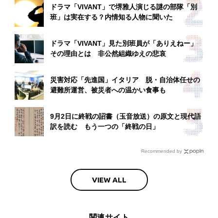
ドラマ「VIVANT」で堺雅人演じる謎の部隊「別
班」は実在する？内情知る人物に聞いた
ドラマ「VIVANT」見た別班員が「ありえねー」
その理由とは 非公然組織ゆえの悲哀
災害対応「先進国」イタリア 脱・自治体任せの
避難所運営、被災者への温かい食事も
9月2日に終戦の詔書（玉音放送）の原文と現代語
訳を読む もう一つの「終戦の日」
Recommended by
VIEW ALL
関連サイト