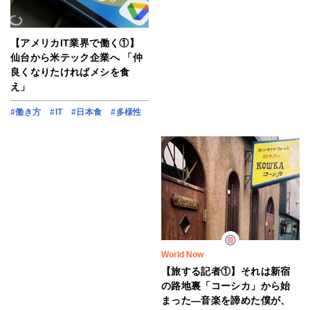
【アメリカIT業界で働く①】
仙台から米テック企業へ 「仲
良くなりたければメシを食
え」
#働き方
#IT
#日本食
#多様性
World Now
【旅する記者①】それは新宿
の路地裏「コーシカ」から始
まった―音楽を諦めた僕が、