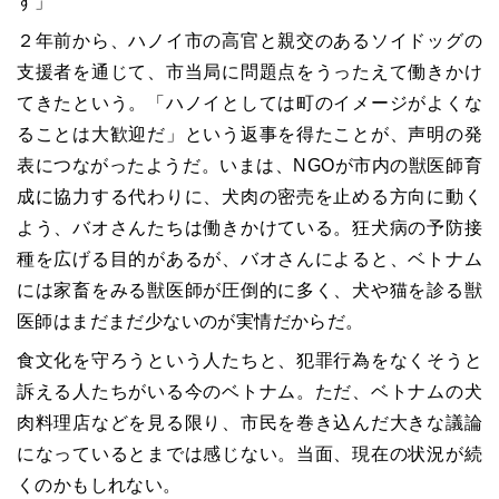
す」
２年前から、ハノイ市の高官と親交のあるソイドッグの
支援者を通じて、市当局に問題点をうったえて働きかけ
てきたという。「ハノイとしては町のイメージがよくな
ることは大歓迎だ」という返事を得たことが、声明の発
表につながったようだ。いまは、NGOが市内の獣医師育
成に協力する代わりに、犬肉の密売を止める方向に動く
よう、バオさんたちは働きかけている。狂犬病の予防接
種を広げる目的があるが、バオさんによると、ベトナム
には家畜をみる獣医師が圧倒的に多く、犬や猫を診る獣
医師はまだまだ少ないのが実情だからだ。
食文化を守ろうという人たちと、犯罪行為をなくそうと
訴える人たちがいる今のベトナム。ただ、ベトナムの犬
肉料理店などを見る限り、市民を巻き込んだ大きな議論
になっているとまでは感じない。当面、現在の状況が続
くのかもしれない。