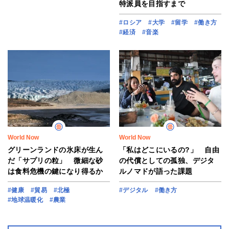
特派員を目指すまで
#ロシア
#大学
#留学
#働き方
#経済
#音楽
World Now
World Now
グリーンランドの氷床が生ん
「私はどこにいるの?」 自由
だ「サプリの粒」 微細な砂
の代償としての孤独、デジタ
は食料危機の鍵になり得るか
ルノマドが語った課題
#健康
#貿易
#北極
#デジタル
#働き方
#地球温暖化
#農業