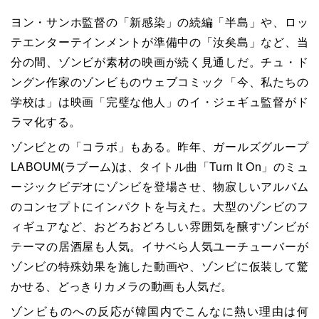
ヨン・サンホ監督の「新感染」の続編「半島」や、ロッ
テエンターテインメントが準備中の「汝矣島」など、当
分の間、ゾンビが素材の映画が続く見通しだ。チュ・ド
ングン作家のゾンビものウェブコミック「今、私たちの
学校は」は映画「完璧な他人」のイ・ジェギュ監督がド
ラマ化する。
ゾンビとの「コラボ」もある。昨年、ガールズグループ
LABOUM(ラブーム)は、タイトル曲「Turn It On」のミュ
ージックビデオにゾンビを登場させ、物寂しいアルバム
のコンセプトにインパクトを与えた。大型のゾンビのフ
ィギュアなど、おどろおどろしい雰囲気を醸すゾンビが
テーマの居酒屋も人気。イサベら人気ユーチューバーが
ゾンビの特殊効果を施した動画や、ゾンビに仮装して驚
かせる、どっきりカメラの動画も人気だ。
ゾンビものへの反応が韓国内でこんなに熱い理由は何