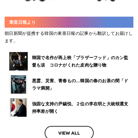
東亜日報より
朝日新聞が提携する韓国の東亜日報の記事から翻訳してお届けし
ます。
韓国で名作が再上映「ブラザーフッド」のカン監
督も涙 コロナがくれた皮肉な贈り物
悪霊、災害、青春もの…韓国の春のお茶の間「ド
ラマ満開」
強固な支持の尹錫悦、２位の李在明と大統領選支
持率差が開く
VIEW ALL