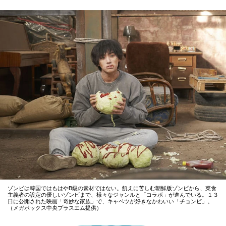
ゾンビは韓国ではもはやB級の素材ではない。飢えに苦しむ朝鮮版ゾンビから、菜食
主義者の設定の優しいゾンビまで、様々なジャンルと「コラボ」が進んでいる。１３
日に公開された映画「奇妙な家族」で、キャベツが好きなかわいい「チョンビ」。
（メガボックス中央プラスエム提供）