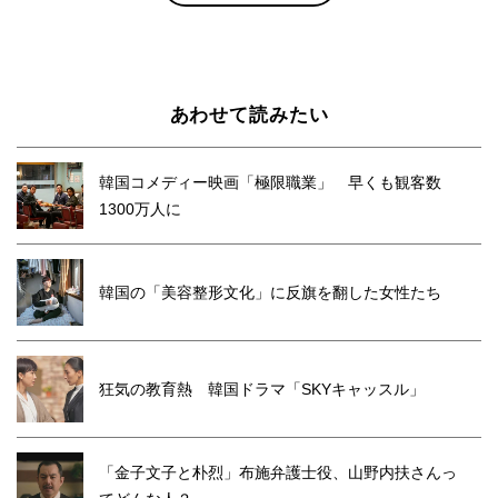
あわせて読みたい
韓国コメディー映画「極限職業」 早くも観客数
1300万人に
韓国の「美容整形文化」に反旗を翻した女性たち
狂気の教育熱 韓国ドラマ「SKYキャッスル」
「金子文子と朴烈」布施弁護士役、山野内扶さんっ