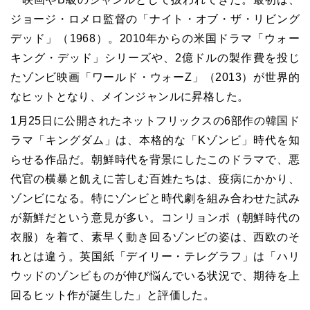
ジョージ・ロメロ監督の「ナイト・オブ・ザ・リビング
デッド」（1968）。2010年からの米国ドラマ「ウォー
キング・デッド」シリーズや、2億ドルの製作費を投じ
たゾンビ映画「ワールド・ウォーZ」（2013）が世界的
なヒットとなり、メインジャンルに昇格した。
1月25日に公開されたネットフリックスの6部作の韓国ド
ラマ「キングダム」は、本格的な「Kゾンビ」時代を知
らせる作品だ。朝鮮時代を背景にしたこのドラマで、悪
代官の横暴と飢えに苦しむ百姓たちは、疫病にかかり、
ゾンビになる。特にゾンビと時代劇を組み合わせた試み
が新鮮だという意見が多い。コンリョンポ（朝鮮時代の
衣服）を着て、素早く動き回るゾンビの姿は、西欧のそ
れとは違う。英国紙「デイリー・テレグラフ」は「ハリ
ウッドのゾンビものが伸び悩んでいる状況で、期待を上
回るヒット作が誕生した」と評価した。