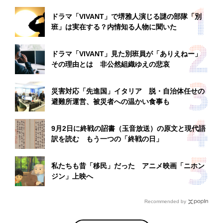
ドラマ「VIVANT」で堺雅人演じる謎の部隊「別
班」は実在する？内情知る人物に聞いた
ドラマ「VIVANT」見た別班員が「ありえねー」
その理由とは 非公然組織ゆえの悲哀
災害対応「先進国」イタリア 脱・自治体任せの
避難所運営、被災者への温かい食事も
9月2日に終戦の詔書（玉音放送）の原文と現代語
訳を読む もう一つの「終戦の日」
私たちも昔「移民」だった アニメ映画「ニホン
ジン」上映へ
Recommended by