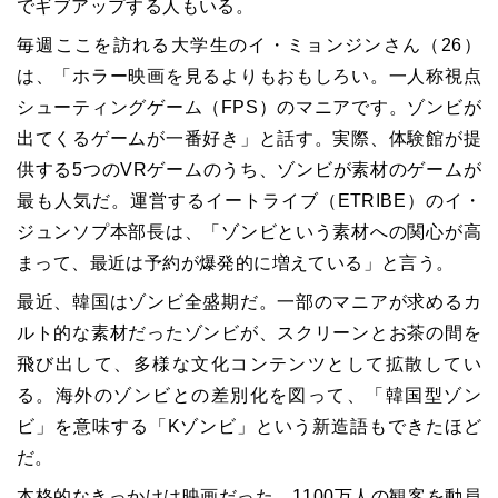
でギブアップする人もいる。
毎週ここを訪れる大学生のイ・ミョンジンさん（26）
は、「ホラー映画を見るよりもおもしろい。一人称視点
シューティングゲーム（FPS）のマニアです。ゾンビが
出てくるゲームが一番好き」と話す。実際、体験館が提
供する5つのVRゲームのうち、ゾンビが素材のゲームが
最も人気だ。運営するイートライブ（ETRIBE）のイ・
ジュンソプ本部長は、「ゾンビという素材への関心が高
まって、最近は予約が爆発的に増えている」と言う。
最近、韓国はゾンビ全盛期だ。一部のマニアが求めるカ
ルト的な素材だったゾンビが、スクリーンとお茶の間を
飛び出して、多様な文化コンテンツとして拡散してい
る。海外のゾンビとの差別化を図って、「韓国型ゾン
ビ」を意味する「Kゾンビ」という新造語もできたほど
だ。
本格的なきっかけは映画だった。1100万人の観客を動員