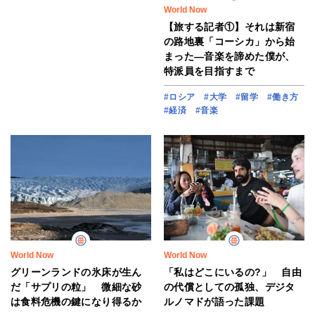
World Now
【旅する記者①】それは新宿
の路地裏「コーシカ」から始
まった―音楽を諦めた僕が、
特派員を目指すまで
#ロシア
#大学
#留学
#働き方
#経済
#音楽
World Now
World Now
グリーンランドの氷床が生ん
「私はどこにいるの?」 自由
だ「サプリの粒」 微細な砂
の代償としての孤独、デジタ
は食料危機の鍵になり得るか
ルノマドが語った課題