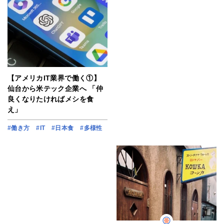
【アメリカIT業界で働く①】
仙台から米テック企業へ 「仲
良くなりたければメシを食
え」
#働き方
#IT
#日本食
#多様性