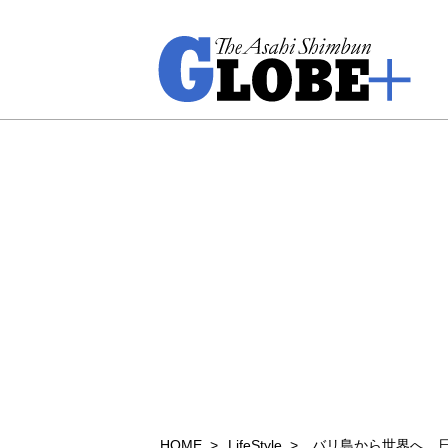
HOME
LifeStyle
バリ島から世界へ 