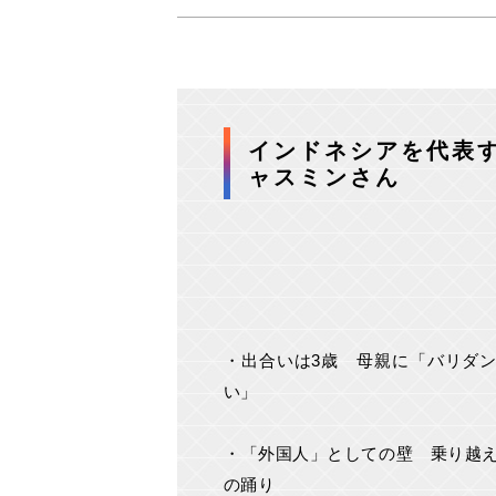
インドネシアを代表
ャスミンさん
・出合いは3歳 母親に「バリダ
い」
・「外国人」としての壁 乗り越
の踊り