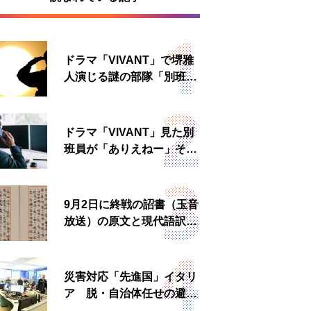
ドラマ「VIVANT」で堺雅
人演じる謎の部隊「別班」
は実在する？内情知る人物
に聞いた
ドラマ「VIVANT」見た別
班員が「ありえねー」その
理由とは 非公然組織ゆえ
の悲哀
9月2日に終戦の詔書（玉音
放送）の原文と現代語訳を
読む もう一つの「終戦の
日」
災害対応「先進国」イタリ
ア 脱・自治体任せの避難
所運営、被災者への温かい