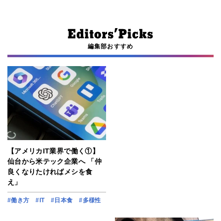
編集部おすすめ
【アメリカIT業界で働く①】
仙台から米テック企業へ 「仲
良くなりたければメシを食
え」
#働き方
#IT
#日本食
#多様性