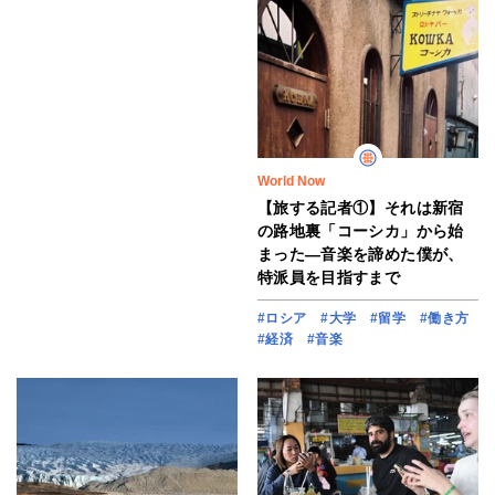
World Now
【旅する記者①】それは新宿
の路地裏「コーシカ」から始
まった―音楽を諦めた僕が、
特派員を目指すまで
#ロシア
#大学
#留学
#働き方
#経済
#音楽