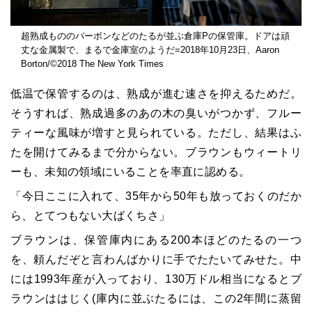
超熟成もののバーボンなどのたるが並ぶ倉庫Pの保管庫。ドアは頑
丈な金属製で、まるで金庫室のようだ=2018年10月23日、Aaron
Borton/©2018 The New York Times
低温で保管するのは、熟成が進む速さを抑えるためだ。
そうすれば、熟成過多のあの木の臭いがつかず、フルー
ティーな風味が増すと見られている。ただし、結果はふ
たを開けてみるまで分からない。ブラウンもウィートリ
ーも、未知の領域にいることを率直に認める。
「今日ここに入れて、35年から50年も放っておくのだか
ら、とてつもない大ばくちさ」
ブラウンは、保管庫内にある200本ほどのたるの一つ
を、頼んだぞと言わんばかりに手でたたいてみせた。中
には1993年産が入っており、130万ドル相当になるとブ
ラウンははじく(庫内に並ぶたるには、この2年間に蒸留