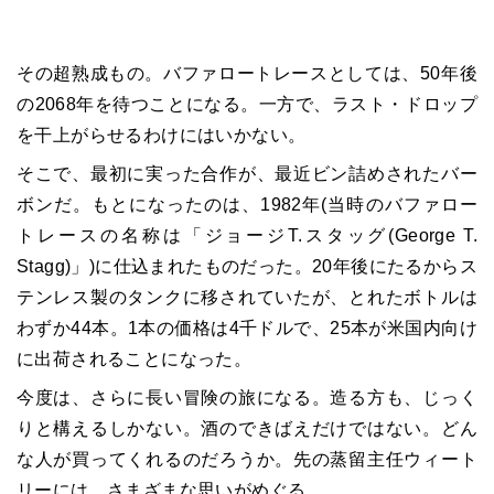
その超熟成もの。バファロートレースとしては、50年後
の2068年を待つことになる。一方で、ラスト・ドロップ
を干上がらせるわけにはいかない。
そこで、最初に実った合作が、最近ビン詰めされたバー
ボンだ。もとになったのは、1982年(当時のバファロー
トレースの名称は「ジョージT.スタッグ(George T.
Stagg)」)に仕込まれたものだった。20年後にたるからス
テンレス製のタンクに移されていたが、とれたボトルは
わずか44本。1本の価格は4千ドルで、25本が米国内向け
に出荷されることになった。
今度は、さらに長い冒険の旅になる。造る方も、じっく
りと構えるしかない。酒のできばえだけではない。どん
な人が買ってくれるのだろうか。先の蒸留主任ウィート
リーには、さまざまな思いがめぐる。