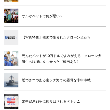
サルがペットで何が悪い？
【写真特集】韓国で生まれたクローン犬たち
死んだペットが10万ドルでよみがえる クローン犬
誕生の現場に立ち会った【動画あり】
近づきつつある南シナ海での露骨な米中冷戦
米中貿易戦争に振り回されるベトナム