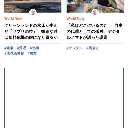
World Now
World Now
グリーンランドの氷床が生ん
「私はどこにいるの?」 自由
だ「サプリの粒」 微細な砂
の代償としての孤独、デジタ
は食料危機の鍵になり得るか
ルノマドが語った課題
#健康
#貿易
#北極
#デジタル
#働き方
#地球温暖化
#農業