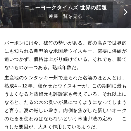
ニューヨークタイムズ 世界の話題
連載一覧を見る
バーボンには今、破竹の勢いがある。質の高さで世界的
にも知られる典型的な米国産ウイスキー。需要に供給が
追いつかず、価格は上がり続けている。それでも、勝て
ないものが一つある。熟成年数だ。
主産地のケンタッキー州で造られた名酒のほとんどは、
熟成4～12年。寝かせたウイスキーが、この期間に最も
うまくなると蒸留元も評論家も考えている。それ以上に
なると、たるの木の臭いが鼻につくようになってしまう
と言う。夏の厳しい暑さ。内側を焦がした新しいオーク
のたるを使わねばならないという米連邦法の定め――こ
うした要因が、大きく作用しているようだ。