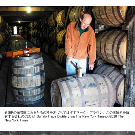
倉庫Pの保管庫にあるたるの栓を木づちではずすマーク・ブラウン。この蒸留所を所
有する会社のCEOだ=Buffalo Trace Distillery via The New York Times/©2018 The
New York Times