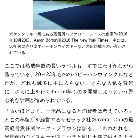
米ケンタッキー州にある蒸留所バファロートレースの倉庫P=2018
年10月23日、Aaron Borton/©2018 The New York Times。中には、
50年後に売り出すバーボンウイスキーなどの超熟成ものが寝かさ
れている
ここでは熟成年数の長いラベルも、すでにわずかながら
造っている。20～23年もののパピーバンウィンクルなど
だが、どれも滅多に手に入らない。そんな人気を背景
に、さらに上を行く35～50年ものを開発しようという野
心的な計画が進められている。
「古いほどよく、一流品になると消費者は考えている」
とこの蒸留所を経営するサゼラック社(Sazerac Co.)の最
高経営責任者マーク・ブラウンは語る。「われわれも、
米国産のウイスキーがスコッチと同じ土俵で戦えるよう