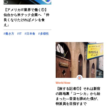
【アメリカIT業界で働く①】
仙台から米テック企業へ 「仲
良くなりたければメシを食
え」
#働き方
#IT
#日本食
#多様性
World Now
【旅する記者①】それは新宿
の路地裏「コーシカ」から始
まった―音楽を諦めた僕が、
特派員を目指すまで