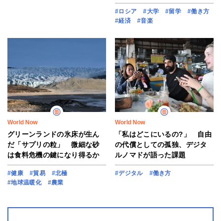
#ロシア
#大学
#留学
#働き方
#経済
#音楽
World Now
World Now
グリーンランドの氷床が生ん
「私はどこにいるの?」 自由
だ「サプリの粒」 微細な砂
の代償としての孤独、デジタ
は食料危機の鍵になり得るか
ルノマドが語った課題
#健康
#貿易
#北極
#デジタル
#働き方
#地球温暖化
#農業