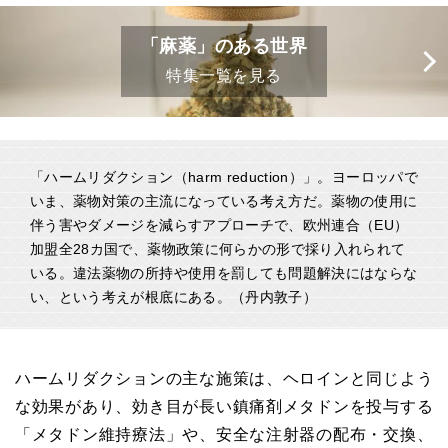
「麻薬」のある世界
特集一覧を見る
「ハームリダクション（harm reduction）」。ヨーロッパで
いま、薬物対策の主流になっている考え方だ。薬物の使用に
伴う害やダメージを減らすアプローチで、欧州連合（EU）
加盟全28カ国で、薬物政策に何らかの形で採り入れられて
いる。違法薬物の所持や使用を罰しても問題解決にはならな
い、という考えが根底にある。（丹内敦子）
ハームリダクションの主な施策は、ヘロインと同じよう
な効果があり、効き目が長い鎮痛剤メタドンを投与する
「メタドン維持療法」や、安全な注射器の配布・交換、