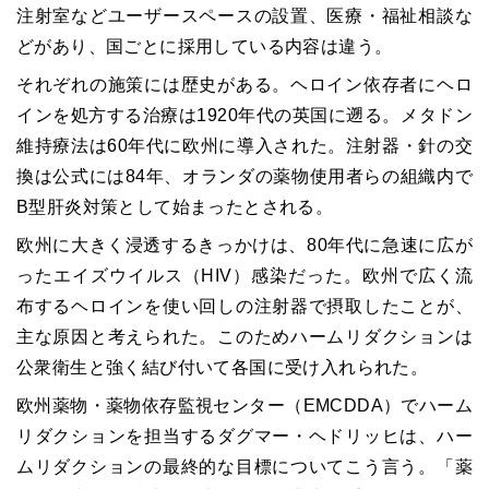
注射室などユーザースペースの設置、医療・福祉相談な
どがあり、国ごとに採用している内容は違う。
それぞれの施策には歴史がある。ヘロイン依存者にヘロ
インを処方する治療は1920年代の英国に遡る。メタドン
維持療法は60年代に欧州に導入された。注射器・針の交
換は公式には84年、オランダの薬物使用者らの組織内で
B型肝炎対策として始まったとされる。
欧州に大きく浸透するきっかけは、80年代に急速に広が
ったエイズウイルス（HIV）感染だった。欧州で広く流
布するヘロインを使い回しの注射器で摂取したことが、
主な原因と考えられた。このためハームリダクションは
公衆衛生と強く結び付いて各国に受け入れられた。
欧州薬物・薬物依存監視センター（EMCDDA）でハーム
リダクションを担当するダグマー・ヘドリッヒは、ハー
ムリダクションの最終的な目標についてこう言う。「薬