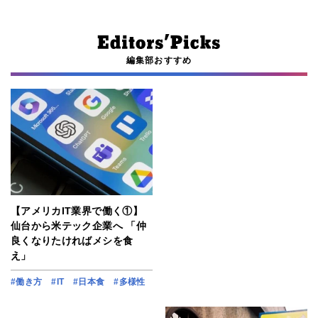
編集部おすすめ
【アメリカIT業界で働く①】
仙台から米テック企業へ 「仲
良くなりたければメシを食
え」
#働き方
#IT
#日本食
#多様性