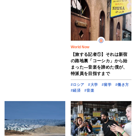
World Now
【旅する記者①】それは新宿
の路地裏「コーシカ」から始
まった―音楽を諦めた僕が、
特派員を目指すまで
#ロシア
#大学
#留学
#働き方
#経済
#音楽