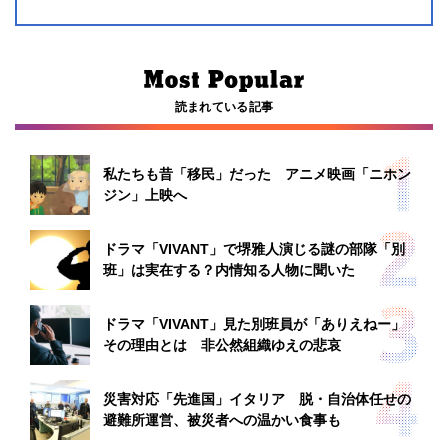
読まれている記事
私たちも昔「移民」だった アニメ映画「ニホン
ジン」上映へ
ドラマ「VIVANT」で堺雅人演じる謎の部隊「別
班」は実在する？内情知る人物に聞いた
ドラマ「VIVANT」見た別班員が「ありえねー」
その理由とは 非公然組織ゆえの悲哀
災害対応「先進国」イタリア 脱・自治体任せの
避難所運営、被災者への温かい食事も