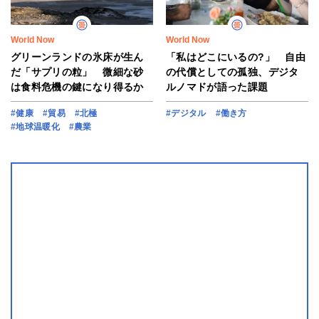
World Now
World Now
グリーンランドの氷床が生ん
「私はどこにいるの?」 自由
だ「サプリの粒」 微細な砂
の代償としての孤独、デジタ
は食料危機の鍵になり得るか
ルノマドが語った課題
#健康
#貿易
#北極
#デジタル
#働き方
#地球温暖化
#農業