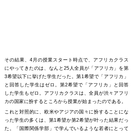
その結果、
4
月の授業スタート時点で、アフリカクラス
にやってきたのは、なんと
25
人全員が「アフリカ」を第
3
希望以下に挙げた学生だった。第
1
希望で「アフリカ」
と回答した学生はゼロ。第
2
希望で「アフリカ」と回答
した学生もゼロ。アフリカクラスは、全員が渋々アフリ
カの国家に扮するところから授業が始まったのである。
これと対照的に、欧米やアジアの国々に扮することにな
った学生の多くは、第
1
希望か第
2
希望が叶った結果だっ
た。「国際関係学部」で学んでいるような若者にとって