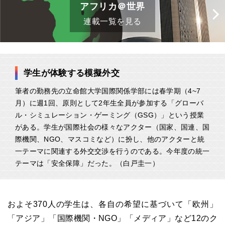
アフリカ＠世界
連載一覧を見る
学生が体験する模擬外交
筆者の勤務先の立命館大学国際関係学部には春学期（4~7
月）に週1回、原則として2年生全員が参加する「グローバ
ル・シミュレーション・ゲーミング（GSG）」という授業
がある。学生が国際社会の様々なアクター（国家、国連、国
際機関、NGO、マスコミなど）に扮し、他のアクターと統
一テーマに関連する外交交渉を行うのである。今年度の統一
テーマは「安全保障」だった。（白戸圭一）
およそ
370
人の学生は、各自の希望に基づいて「欧州」
「アジア」「国際機関・
NGO
」「メディア」など
12
のク