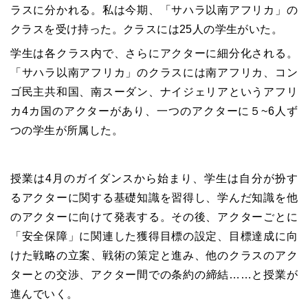
ラスに分かれる。私は今期、「サハラ以南アフリカ」の
クラスを受け持った。クラスには
25
人の学生がいた。
学生は各クラス内で、さらにアクターに細分化される。
「サハラ以南アフリカ」のクラスには南アフリカ、コン
ゴ民主共和国、南スーダン、ナイジェリアというアフリ
カ
4
カ国のアクターがあり、一つのアクターに５
~6
人ず
つの学生が所属した。
授業は
4
月のガイダンスから始まり、学生は自分が扮す
るアクターに関する基礎知識を習得し、学んだ知識を他
のアクターに向けて発表する。その後、アクターごとに
「安全保障」に関連した獲得目標の設定、目標達成に向
けた戦略の立案、戦術の策定と進み、他のクラスのアク
ターとの交渉、アクター間での条約の締結
……
と授業が
進んでいく。