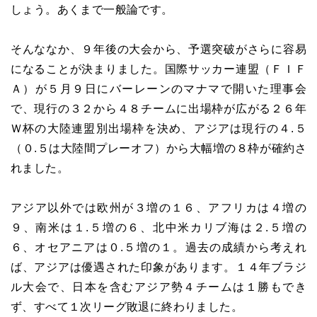
しょう。あくまで一般論です。
そんななか、９年後の大会から、予選突破がさらに容易
になることが決まりました。国際サッカー連盟（ＦＩＦ
Ａ）が５月９日にバーレーンのマナマで開いた理事会
で、現行の３２から４８チームに出場枠が広がる２６年
Ｗ杯の大陸連盟別出場枠を決め、アジアは現行の４.５
（０.５は大陸間プレーオフ）から大幅増の８枠が確約さ
れました。
アジア以外では欧州が３増の１６、アフリカは４増の
９、南米は１.５増の６、北中米カリブ海は２.５増の
６、オセアニアは０.５増の１。過去の成績から考えれ
ば、アジアは優遇された印象があります。１４年ブラジ
ル大会で、日本を含むアジア勢４チームは１勝もでき
ず、すべて１次リーグ敗退に終わりました。