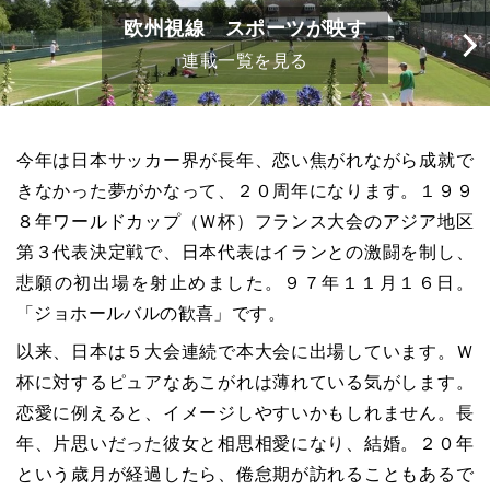
欧州視線 スポーツが映す
連載一覧を見る
今年は日本サッカー界が長年、恋い焦がれながら成就で
きなかった夢がかなって、２０周年になります。１９９
８年ワールドカップ（Ｗ杯）フランス大会のアジア地区
第３代表決定戦で、日本代表はイランとの激闘を制し、
悲願の初出場を射止めました。９７年１１月１６日。
「ジョホールバルの歓喜」です。
以来、日本は５大会連続で本大会に出場しています。Ｗ
杯に対するピュアなあこがれは薄れている気がします。
恋愛に例えると、イメージしやすいかもしれません。長
年、片思いだった彼女と相思相愛になり、結婚。２０年
という歳月が経過したら、倦怠期が訪れることもあるで