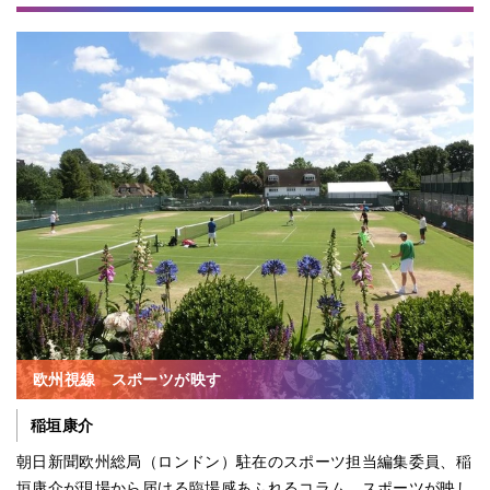
欧州視線 スポーツが映す
稲垣康介
朝日新聞欧州総局（ロンドン）駐在のスポーツ担当編集委員、稲
垣康介が現場から届ける臨場感あふれるコラム。スポーツが映し