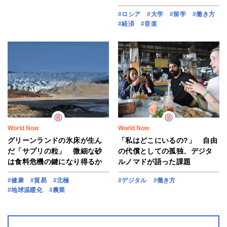
#ロシア
#大学
#留学
#働き方
#経済
#音楽
World Now
World Now
グリーンランドの氷床が生ん
「私はどこにいるの?」 自由
だ「サプリの粒」 微細な砂
の代償としての孤独、デジタ
は食料危機の鍵になり得るか
ルノマドが語った課題
#健康
#貿易
#北極
#デジタル
#働き方
#地球温暖化
#農業