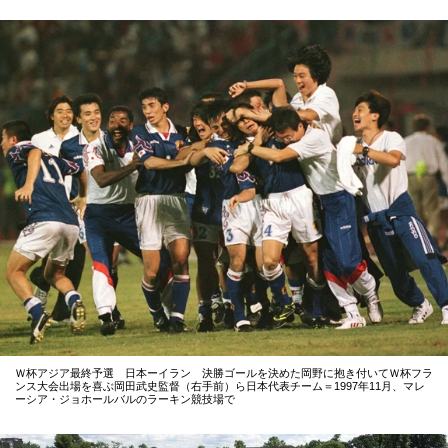
Ｗ杯アジア最終予選 日本ーイラン 決勝ゴールを決めた岡野に抱き付いてＷ杯フラ
ンス大会出場を喜ぶ岡田武史監督（右手前）ら日本代表チーム＝1997年11月、マレ
ーシア・ジョホールバルのラーキン競技場で