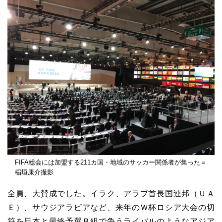
FIFA総会には加盟する211カ国・地域のサッカー関係者が集った＝
稲垣康介撮影
全員、大賛成でした。イラク、アラブ首長国連邦（ＵＡ
Ｅ）、サウジアラビアなど、来年のＷ杯ロシア大会の切
符を日本と最終予選Ｂ組で争うライバルのようなアジア