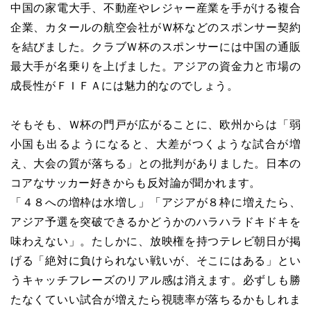
中国の家電大手、不動産やレジャー産業を手がける複合
企業、カタールの航空会社がＷ杯などのスポンサー契約
を結びました。クラブＷ杯のスポンサーには中国の通販
最大手が名乗りを上げました。アジアの資金力と市場の
成長性がＦＩＦＡには魅力的なのでしょう。
そもそも、Ｗ杯の門戸が広がることに、欧州からは「弱
小国も出るようになると、大差がつくような試合が増
え、大会の質が落ちる」との批判がありました。日本の
コアなサッカー好きからも反対論が聞かれます。
「４８への増枠は水増し」「アジアが８枠に増えたら、
アジア予選を突破できるかどうかのハラハラドキドキを
味わえない」。たしかに、放映権を持つテレビ朝日が掲
げる「絶対に負けられない戦いが、そこにはある」とい
うキャッチフレーズのリアル感は消えます。必ずしも勝
たなくていい試合が増えたら視聴率が落ちるかもしれま