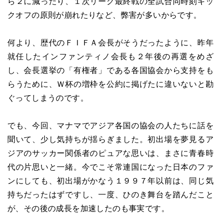
ら２に減ったり、１次リーグ最終戦の全試合同時刻キッ
クオフの原則が崩れたりなど、弊害が多いからです。
何より、歴代のＦＩＦＡ会長がそうだったように、昨年
就任したインファンティノ会長も２年後の再選をめざ
し、会長選挙の「有権者」である各国協会から支持をも
らうために、Ｗ杯の増枠を公約に掲げたに違いないと勘
ぐってしまうのです。
でも、今回、マナマでアジア各国の協会の人たちに話を
聞いて、少し気持ちが揺らぎました。初出場を夢見るア
ジアのサッカー関係者のピュアな思いは、まさに青春時
代の片思いと一緒。今でこそ常連国になった日本のファ
ンにしても、初出場がかなう１９９７年以前は、同じ気
持ちだったはずですし、一度、ひのき舞台を踏んだこと
が、その後の成長を加速したのも事実です。