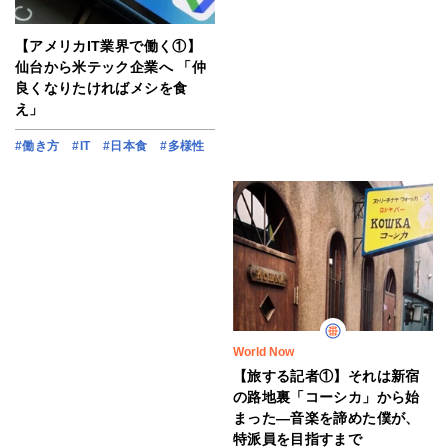
【アメリカIT業界で働く①】
仙台から米テック企業へ 「仲
良くなりたければメシを食
え」
#働き方
#IT
#日本食
#多様性
World Now
【旅する記者①】それは新宿
の路地裏「コーシカ」から始
まった―音楽を諦めた僕が、
特派員を目指すまで