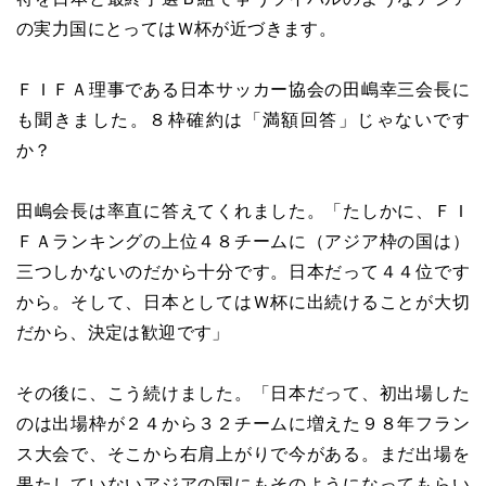
の実力国にとってはＷ杯が近づきます。
ＦＩＦＡ理事である日本サッカー協会の田嶋幸三会長に
も聞きました。８枠確約は「満額回答」じゃないです
か？
田嶋会長は率直に答えてくれました。「たしかに、ＦＩ
ＦＡランキングの上位４８チームに（アジア枠の国は）
三つしかないのだから十分です。日本だって４４位です
から。そして、日本としてはＷ杯に出続けることが大切
だから、決定は歓迎です」
その後に、こう続けました。「日本だって、初出場した
のは出場枠が２４から３２チームに増えた９８年フラン
ス大会で、そこから右肩上がりで今がある。まだ出場を
果たしていないアジアの国にもそのようになってもらい