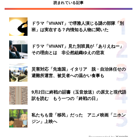
読まれている記事
ドラマ「VIVANT」で堺雅人演じる謎の部隊「別
班」は実在する？内情知る人物に聞いた
ドラマ「VIVANT」見た別班員が「ありえねー」
その理由とは 非公然組織ゆえの悲哀
災害対応「先進国」イタリア 脱・自治体任せの
避難所運営、被災者への温かい食事も
9月2日に終戦の詔書（玉音放送）の原文と現代語
訳を読む もう一つの「終戦の日」
私たちも昔「移民」だった アニメ映画「ニホン
ジン」上映へ
Recommended by