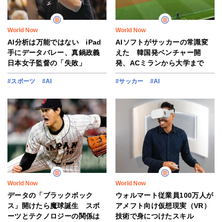
World Now
World Now
AI分析は万能ではない iPad
AIソフトがサッカーの常識変
手にデータバレー、真鍋政義
えた 韓国発ベンチャー開
日本女子監督の「失敗」
発、ACミランから大学まで
#スポーツ
#AI
#サッカー
#AI
World Now
World Now
データの「ブラックボック
ウォルマート従業員100万人が
ス」開けたら魔球誕生 スポ
アメフト向け仮想現実（VR）
ーツとテクノロジーの関係は
技術で身につけたスキル