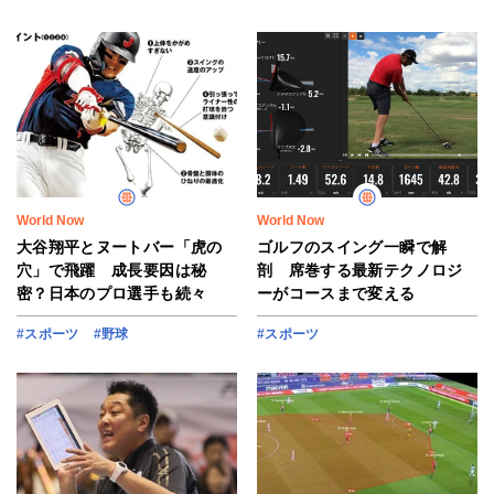
World Now
World Now
大谷翔平とヌートバー「虎の
ゴルフのスイング一瞬で解
穴」で飛躍 成長要因は秘
剖 席巻する最新テクノロジ
密？日本のプロ選手も続々
ーがコースまで変える
#スポーツ
#野球
#スポーツ