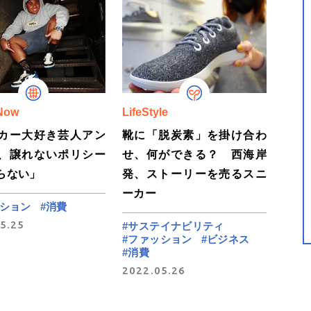
Now
LifeStyle
カー大好き芸人アン
靴に「脱炭素」を掛け合わ
、譲れないポリシー
せ、何ができる？ 西海岸
らない」
発、ストーリーを売るスニ
ーカー
ッション
#消費
5.25
#サステイナビリティ
#ファッション
#ビジネス
#消費
2022.05.26