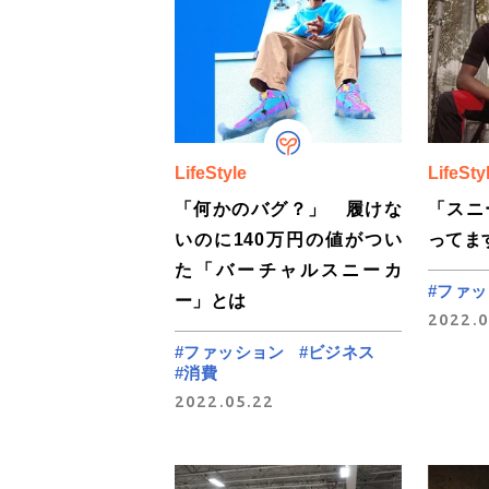
LifeStyle
LifeSty
「何かのバグ？」 履けな
「スニ
いのに140万円の値がつい
ってま
た「バーチャルスニーカ
#ファ
ー」とは
2022.0
#ファッション
#ビジネス
#消費
2022.05.22