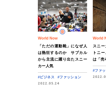
World Now
World 
「ただの運動靴」になぜ人
スニー
は熱狂するのか サブカル
トニー
から主流に躍り出たスニー
は「売
カー人気
#ファ
2022.0
#ビジネス
#ファッション
2022.05.24