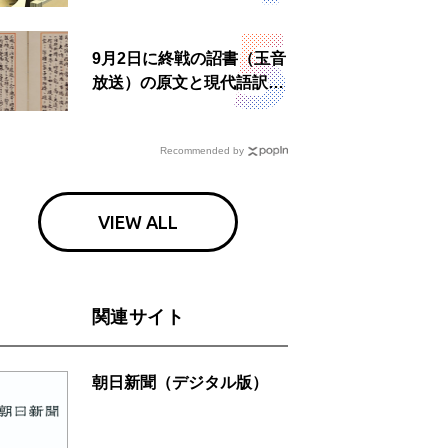
所運営、被災者への温かい
食事も
9月2日に終戦の詔書（玉音
放送）の原文と現代語訳を
読む もう一つの「終戦の
日」
Recommended by
VIEW ALL
関連サイト
朝日新聞（デジタル版）