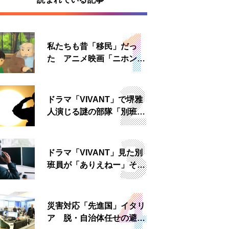
私たちも昔「移民」だっ
た アニメ映画「ニホンジ
ン」上映へ
ドラマ「VIVANT」で堺雅
人演じる謎の部隊「別班」
は実在する？内情知る人物
に聞いた
ドラマ「VIVANT」見た別
班員が「ありえねー」その
理由とは 非公然組織ゆえ
の悲哀
災害対応「先進国」イタリ
ア 脱・自治体任せの避難