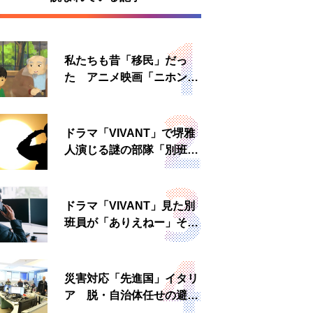
私たちも昔「移民」だっ
た アニメ映画「ニホンジ
ン」上映へ
ドラマ「VIVANT」で堺雅
人演じる謎の部隊「別班」
は実在する？内情知る人物
に聞いた
ドラマ「VIVANT」見た別
班員が「ありえねー」その
理由とは 非公然組織ゆえ
の悲哀
災害対応「先進国」イタリ
ア 脱・自治体任せの避難
所運営、被災者への温かい