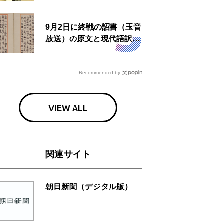
食事も
9月2日に終戦の詔書（玉音
放送）の原文と現代語訳を
読む もう一つの「終戦の
日」
Recommended by
VIEW ALL
関連サイト
朝日新聞（デジタル版）