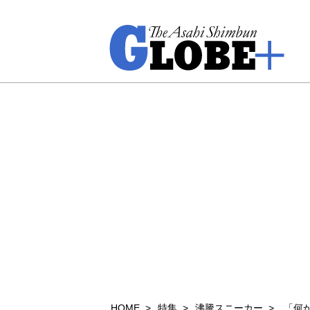
HOME
特集
沸騰スニーカー
「何