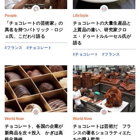
People
LifeStyle
「チョコレートの芸術家」の
チョコレートの大量生産品と
異名を持つパトリック・ロジ
上質品の違い、研究家クロ
ェ氏、こだわり語る
エ・ドゥートルルーセル氏が
語る
#フランス
#チョコレート
#チョコレート
#フランス
World Now
World Now
チョコレート、各国の企業が
チョコレートは芸術だ フラ
新商品を次々投入 かぎは高
ンスの著名ショコラティエた
級化路線
ちの職人哲学