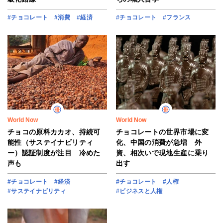
#チョコレート
#消費
#経済
#チョコレート
#フランス
World Now
World Now
チョコの原料カカオ、持続可
チョコレートの世界市場に変
能性（サステイナビリティ
化、中国の消費が急増 外
ー）認証制度が注目 冷めた
資、相次いで現地生産に乗り
声も
出す
#チョコレート
#経済
#チョコレート
#人権
#サステイナビリティ
#ビジネスと人権