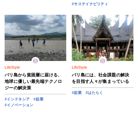
#サステイナビリティ
LifeStyle
LifeStyle
バリ島から貧困層に届ける、
バリ島には、社会課題の解決
地球に優しい最先端テクノロ
を目指す人々が集まっている
ジーの解決策
#起業
#はたらく
#インドネシア
#起業
#イノベーション