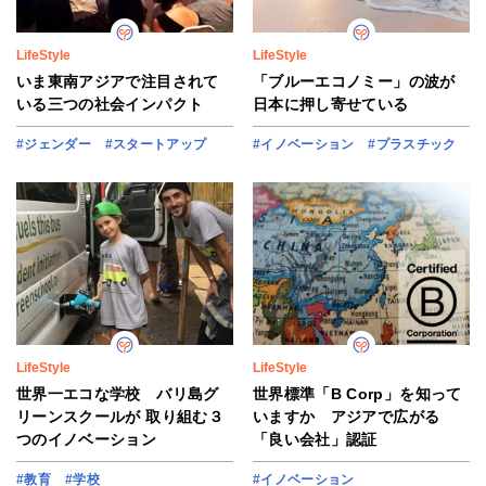
LifeStyle
LifeStyle
いま東南アジアで注目されて
「ブルーエコノミー」の波が
いる三つの社会インパクト
日本に押し寄せている
#ジェンダー
#スタートアップ
#イノベーション
#プラスチック
LifeStyle
LifeStyle
世界一エコな学校 バリ島グ
世界標準「B Corp」を知って
リーンスクールが 取り組む３
いますか アジアで広がる
つのイノベーション
「良い会社」認証
#教育
#学校
#イノベーション