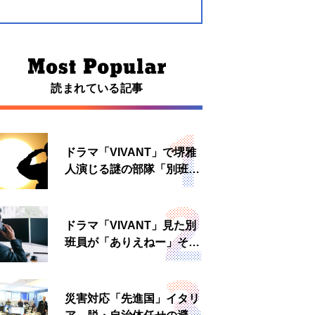
読まれている記事
ドラマ「VIVANT」で堺雅
人演じる謎の部隊「別班」
は実在する？内情知る人物
に聞いた
ドラマ「VIVANT」見た別
班員が「ありえねー」その
理由とは 非公然組織ゆえ
の悲哀
災害対応「先進国」イタリ