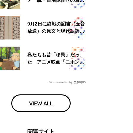
ア 脱・自治体任せの避難
所運営、被災者への温かい
食事も
9月2日に終戦の詔書（玉音
放送）の原文と現代語訳を
読む もう一つの「終戦の
日」
私たちも昔「移民」だっ
た アニメ映画「ニホンジ
ン」上映へ
Recommended by
VIEW ALL
関連サイト