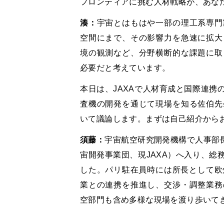
フロンティアに挑む人材戦略が、あな
湊：
宇宙とはもはや一部の理工系専門
空間にまで、その影響力を急速に拡大
境の観測など、分野横断的な課題に取
必要だと考えています。
本日は、JAXAで人材育成と国際連携
査機の開発を通じて現場を知る佐伯先
いて議論します。まずは自己紹介から
須藤：
宇宙航空研究開発機構で人事部長
宙開発事業団、現JAXA）へ入り、総
した。パリ駐在員時には所長として欧
業との連携を推進し、交渉・調整業務
空部門も含め多様な現場を渡り歩いて