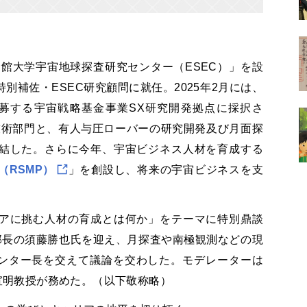
命館大学宇宙地球探査研究センター（ESEC）」を設
別補佐・ESEC研究顧問に就任。2025年2月には、
公募する宇宙戦略基金事業SX研究開発拠点に採択さ
宇宙技術部門と、有人与圧ローバーの研究開発及び月面探
結した。さらに今年、宇宙ビジネス人材を育成する
RSMP）
」を創設し、将来の宇宙ビジネスを支
アに挑む人材の育成とは何か」をテーマに特別鼎談
部長の須藤勝也氏を迎え、月探査や南極観測などの現
センター長を交えて議論を交わした。モデレーターは
湊宣明教授が務めた。（以下敬称略）