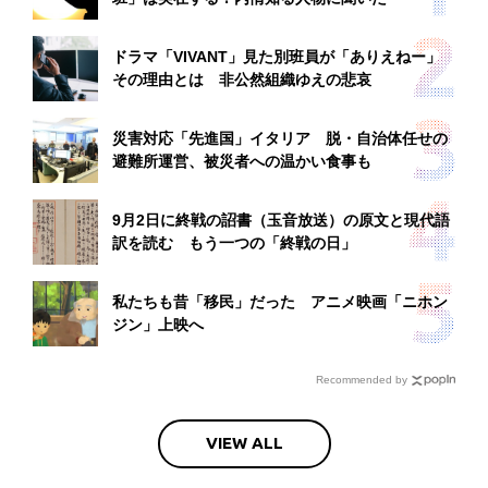
ドラマ「VIVANT」見た別班員が「ありえねー」
その理由とは 非公然組織ゆえの悲哀
災害対応「先進国」イタリア 脱・自治体任せの
避難所運営、被災者への温かい食事も
9月2日に終戦の詔書（玉音放送）の原文と現代語
訳を読む もう一つの「終戦の日」
私たちも昔「移民」だった アニメ映画「ニホン
ジン」上映へ
Recommended by
VIEW ALL