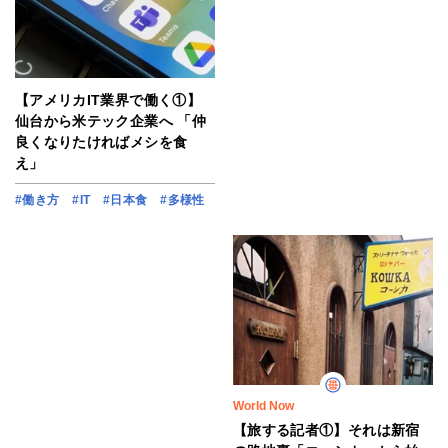
【アメリカIT業界で働く①】
仙台から米テック企業へ 「仲
良くなりたければメシを食
え」
#働き方
#IT
#日本食
#多様性
World Now
【旅する記者①】それは新宿