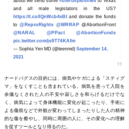
about we send some
#uterusplushies
to Texas
and all male legislators in the US?
https://t.co/lQnWcb4xBl
and donate the funds
to
@ReproRights
@WRRAP
@AbortionFront
@NARAL
@PPact
@AbortionFunds
pic.twitter.com/js9T74KAfm
— Sophia Yen MD (@teenmd)
September 14,
2021
ナードバグスの目的には、病気やケガによる「スティグ
マ」をなくすことも含まれている。病気を患って入院を
余儀なくされた人の不安や寂しさを和らげるだけでな
く、病気によって身体機能に変化が起こったり、手術に
よる傷痕などで外観が変わってしまったりした人の精神
的な傷を癒やし、同時に周囲の人に、その変化への理解
を促すツールとなり得るのだ。