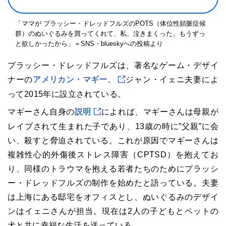
「ママが プラッシー・ドレッドフルズのPOTS（体位性頻脈症候
群）のぬいぐるみを買ってくれて、私、泣きまくった。もうずっ
と欲しかったから」＝SNS・blueskyへの投稿より
プラッシー・ドレッドフルズは、著名なゲーム・デザイ
ナーの
アメリカン・マギー、
ジャン・イェニ夫妻によ
って2015年に設立されている。
マギーさん自身の
説明
によれば、マギーさんは母親が
レイプされて生まれた子であり、13歳の時に”父親”に会
い、殺すと脅迫されている。これが原因でマギーさんは
複雑性心的外傷後ストレス障害（CPTSD）を抱えてお
り、同様のトラウマを抱える若者たちのためにプラッシ
ー・ドレッドフルズの制作を始めたと語っている。夫妻
は上海にある邸宅をオフィスとし、ぬいぐるみのデザイ
ンはイェニさんが担当。現在は2人の子どもとペットの
犬と共に幸福な生活を送っている。