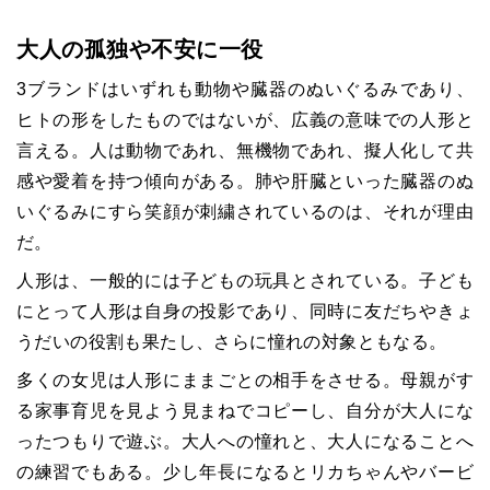
大人の孤独や不安に一役
3ブランドはいずれも動物や臓器のぬいぐるみであり、
ヒトの形をしたものではないが、広義の意味での人形と
言える。人は動物であれ、無機物であれ、擬人化して共
感や愛着を持つ傾向がある。肺や肝臓といった臓器のぬ
いぐるみにすら笑顔が刺繍されているのは、それが理由
だ。
人形は、一般的には子どもの玩具とされている。子ども
にとって人形は自身の投影であり、同時に友だちやきょ
うだいの役割も果たし、さらに憧れの対象ともなる。
多くの女児は人形にままごとの相手をさせる。母親がす
る家事育児を見よう見まねでコピーし、自分が大人にな
ったつもりで遊ぶ。大人への憧れと、大人になることへ
の練習でもある。少し年長になるとリカちゃんやバービ