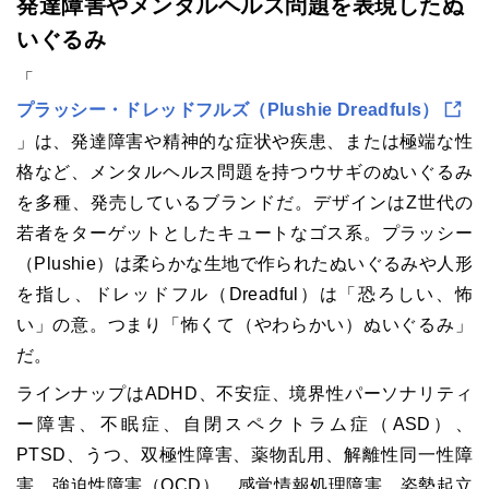
発達障害やメンタルヘルス問題を表現したぬ
いぐるみ
「
プラッシー・ドレッドフルズ（Plushie Dreadfuls）
」は、発達障害や精神的な症状や疾患、または極端な性
格など、メンタルヘルス問題を持つウサギのぬいぐるみ
を多種、発売しているブランドだ。デザインはZ世代の
若者をターゲットとしたキュートなゴス系。プラッシー
（Plushie）は柔らかな生地で作られたぬいぐるみや人形
を指し、ドレッドフル（Dreadful）は「恐ろしい、怖
い」の意。つまり「怖くて（やわらかい）ぬいぐるみ」
だ。
ラインナップはADHD、不安症、境界性パーソナリティ
ー障害、不眠症、自閉スペクトラム症（ASD）、
PTSD、うつ、双極性障害、薬物乱用、解離性同一性障
害、強迫性障害（OCD）、感覚情報処理障害、姿勢起立