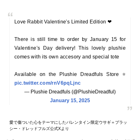
Love Rabbit Valentine's Limited Edition ❤
There is still time to order by January 15 for
Valentine's Day delivery! This lovely plushie
comes with its own accesory and special tote
Available on the Plushie Dreadfuls Store ⭐
pic.twitter.com/rnV6pqLjnc
— Plushie Dreadfuls (@PlushieDreadful)
January 15, 2025
愛で傷ついた心をテーマにしたバレンタイン限定ウサギ＝プラッ
シー・ドレッドフルズ公式Xより