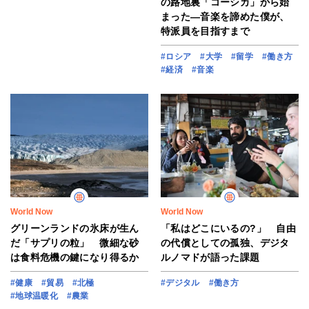
の路地裏「コーシカ」から始
まった―音楽を諦めた僕が、
特派員を目指すまで
#ロシア
#大学
#留学
#働き方
#経済
#音楽
World Now
World Now
グリーンランドの氷床が生ん
「私はどこにいるの?」 自由
だ「サプリの粒」 微細な砂
の代償としての孤独、デジタ
は食料危機の鍵になり得るか
ルノマドが語った課題
#健康
#貿易
#北極
#デジタル
#働き方
#地球温暖化
#農業