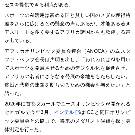
セスを提供できる利点がある。
スポーツのAI活用は富める国と貧しい国のメダル獲得格
差をさらに広げるとの懸念の声もあるが、才能ある若き
アスリートを多く要するアフリカ諸国からも歓迎する声
が出ている。
アフリカオリンピック委員会連合（ANOCA）のムスタ
ファ・ベラフ会長は声明を出し、「われわれはAIを用い
てスポーツを発展させるためのデジタル化を促進させ、
アフリカの若者にさらなる発展の余地をもたらしたい。
貧困と悲劇の連鎖を断ち切るための機会を与えたい」と
語った。
2026年に首都ダカールでユースオリンピックが開かれる
セネガルで今年3月、
インテル
はIOCと同国オリンピ
ック委員会との協力で、将来のメダリスト候補を探す身
体測定を行った。