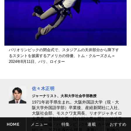
パリオリンピックの閉会式で、スタジアムの天井部分から降下す
るスタントを披露するアメリカの俳優、トム・クルーズさん＝
2024年8月11日、パリ、ロイター
佐々木正明
ジャーナリスト、大和大学社会学部教授
1971年岩手県生まれ。大阪外国語大学（現・大
阪大学外国語学部）卒業後、産経新聞社に入社、
大阪社会部、モスクワ支局長、リオデジャネイロ
支局長、運動部次長、社会部次長を歴任。特派員
HOME
メニュー
特集
連載
おすすめ
として五輪・パラリンピックやサッカーW杯を取
材した。2021年春から現職。著書に「『動物の