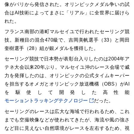
像がパリから発信された。オリンピックメダル争いの試
合はAI技術によってまさに「リアル」に全世界に届けら
れた。
フランス南部の港町マルセイユで行われたセーリング競
技。新種目の混合470級で、吉岡美帆選手（33）と岡田
奎樹選手（28）組が銀メダルを獲得した。
セーリング競技で日本勢が表彰台入りしたのは2004年ア
テネ大会以来20年ぶり。マルセイユ沖のレース会場で威
力を発揮したのは、オリンピックの公式タイムキーパー
を担当するオメガとオリンピック放送機構（OBS）がAI
を駆使して開発した高性能
モーショントラッキングテクノロジー
だった。
セーリングのレースは広大な海域で行われるため、これ
までも空撮映像などが使われてきたが、海流や風の強さ
など目に見えない自然環境がレースを左右するため、視