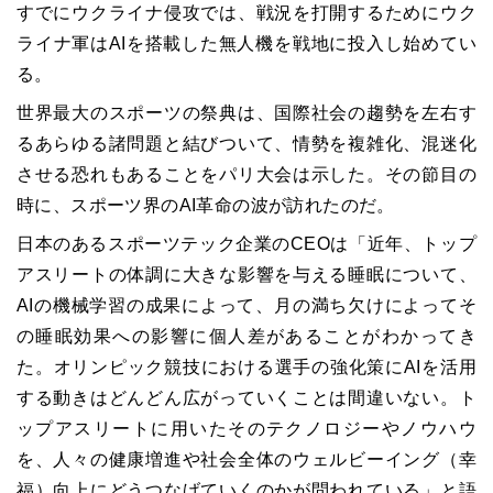
すでにウクライナ侵攻では、戦況を打開するためにウク
ライナ軍はAIを搭載した無人機を戦地に投入し始めてい
る。
世界最大のスポーツの祭典は、国際社会の趨勢を左右す
るあらゆる諸問題と結びついて、情勢を複雑化、混迷化
させる恐れもあることをパリ大会は示した。その節目の
時に、スポーツ界のAI革命の波が訪れたのだ。
日本のあるスポーツテック企業のCEOは「近年、トップ
アスリートの体調に大きな影響を与える睡眠について、
AIの機械学習の成果によって、月の満ち欠けによってそ
の睡眠効果への影響に個人差があることがわかってき
た。オリンピック競技における選手の強化策にAIを活用
する動きはどんどん広がっていくことは間違いない。ト
ップアスリートに用いたそのテクノロジーやノウハウ
を、人々の健康増進や社会全体のウェルビーイング（幸
福）向上にどうつなげていくのかが問われている」と語