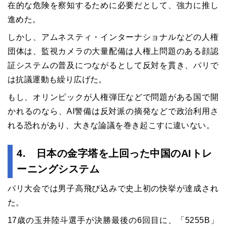
在的な危険を察知するために必要だとして、強力に推し
進めた。
しかし、アムネスティ・インターナショナルなどの人権
団体は、監視カメラの大量配備は人権上問題のある顔認
証システムの普及につながるとして反対を貫き、パリで
は抗議運動も繰り広げた。
もし、オリンピックが人権弾圧などで問題がある国で開
かれるのなら、AI警備は反対派の摘発などで政治利用さ
れる恐れがあり、大きな論議を巻き起こすに違いない。
4. 日本の金字塔を上回った中国のAIトレ
ーニングシステム
パリ大会では男子高飛び込みで史上初の快挙が達成され
た。
17歳の玉井陸斗選手が決勝最後の6回目に、「5255B」