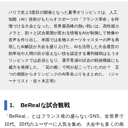
パリで史上3度目の開催となった夏季オリンピックは、人工
知能（AI）技術がもたらすスポーツの「フランス革命」を特
徴づける大会となった。世界最高峰の熱い戦いは、高性能カ
メラと、刻々と試合展開が変わる情報をAIが制御して映像や
音声を作り出し、米国では名物スポーツキャスターの声を再
現したAI解説が大会を盛り上げた。AIを活用した大会運営の
効率化や人間の目が追えない技を認定する審判補助はもうオ
リンピックでは必須となり、選手育成や試合の戦術構築にも
威力を発揮した。「花の都」で何が起こっていたのか？ 五
つの側面からオリンピックのAI革命ぶりをまとめた。（ジャ
ーナリスト・佐々木正明）
1. BeRealな試合観戦
「BeReal.」とはフランス発の盛らないSNS。全世界で
10代、20代のユーザーに人気を集め、大会中も多くの画