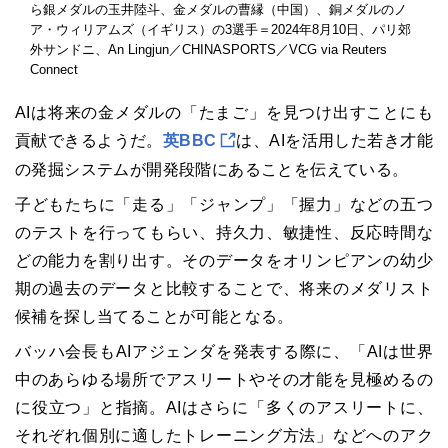
ら銀メダルの玉井陸斗、金メダルの曹縁（中国）、銅メダルのノ
ア・ウィリアムズ（イギリス）の3選手＝2024年8月10日、パリ郊
外サンドニ、An Lingjun／CHINASPORTS／VCG via Reuters
Connect
AIは将来の金メダルの「たまご」を見つけ出すことにも
貢献できるようだ。
英BBC
は、AIを活用した若き才能
の発掘システムが開発段階にあることを伝えている。
子どもたちに「走る」「ジャンプ」「握力」などの五つ
のテストを行ってもらい、持久力、敏捷性、反応時間な
どの能力を割り出す。そのデータをオリンピアンの幼少
期の過去のデータと比較することで、将来のメダリスト
候補を探し当てることが可能となる。
バッハ会長もAIアジェンダを発表する際に、「AIは世界
中のあらゆる場所でアスリートやその才能を見極めるの
に役立つ」と指摘。AIはさらに「多くのアスリートに、
それぞれ個別に適したトレーニング方法」などへのアク