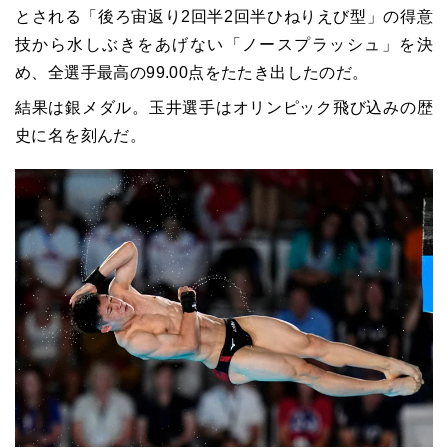
とされる「後ろ宙返り2回半2回半ひねりえび型」の得意
技から水しぶきをあげない「ノースプラッシュ」を決
め、全選手最高の99.00点をたたき出したのだ。
結果は銀メダル。玉井選手はオリンピック飛び込みの歴
史に名を刻んだ。