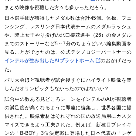
まとめ映像を視聴した方々も多かっただろう。
日本選手団が獲得したメダル数は合計45個。体操、フェ
ンシング、レスリング日本代表チームのメダルラッシュ
や、陸上女子やり投げの北口榛花選手（26）の金メダル
までのストーリーなど5～7分のちょうどいい編集動画を
見ることができたのは、公式テクノロジーパートナーの
インテルが生み出したAIプラットホーム
のおかげだっ
た。
パリ大会ほど視聴者が試合後すぐにハイライト映像を楽
しんだオリンピックもなかったのではないか？
試合中の数ある見どころシーンをインテルのAIが視聴者
の満足度が高くなるように即座に編集し、世界各国に提
供された。映像素材はそれぞれの国の放送局用にカスタ
マイズできるよう工夫された。例えば、新種目ブレイキ
ンの「B-BOY」3位決定戦に登場した日本代表の「シゲ