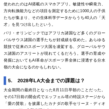
使われたのはAI搭載のスマホアプリ。敏捷性や瞬発力、
方向転換能力などの項目を測定するために1000人の子供
たちが集まり、その生体科学データからうち40人の「天
才」を見つけ出したという。
パリ・オリンピックではアフリカ諸国など多くのグロー
バルサウス諸国の選手たちが好成績を収めた。あらゆる
競技で従来のスポーツ大国を凌駕する、グローバルサウ
ス諸国のアスリートが現れてくるだろう。選手の育成や
発掘においてもAI革命がスポーツ界全体に浸透する分水
嶺の大会になるのかもしれない。
5. 2028年LA大会までの課題は？
大会期間の最終日となった8月11日早朝のことだった。
その17日前の開会式でエッフェル塔の特設ステージから
「愛の賛歌」を披露したカナダの歌手セリーヌ・ディオ