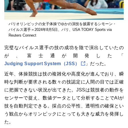
パリオリンピックの女子体操でゆかの演技を披露するシモーン・
バイルス選手＝2024年8月5日、パリ、USA TODAY Sports via
Reuters Connect
完璧なバイルス選手の技の成功を陰で演出していたの
が、富士通が開発した「
Judging Support System（JSS）
」だった。
近年、体操競技は技の複雑化や高度化が進んでおり、瞬
時な判断が要求される数々の技認定に人間の目では正確
に把握できない状況が出てきた。JSSは競技者の動作を
センサーで捉え、数値データとして分析することでAIが
技を自動判定できる。採点の公平性、透明性の確保とい
う観点からオリンピックにとっても大きな威力を発揮し
た。