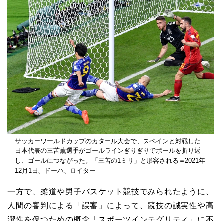
サッカーワールドカップのカタール大会で、スペインと対戦した
日本代表の三苫薫選手がゴールラインぎりぎりでボールを折り返
し、ゴールにつながった。「三苫の1ミリ」と形容される＝2021年
12月1日、ドーハ、ロイター
一方で、柔道や男子バスケット競技でみられたように、
人間の審判による「誤審」によって、競技の誠実性や高
潔性を保つための概念「スポーツインテグリティ」に不