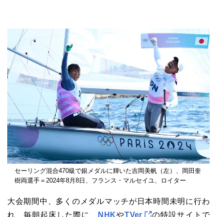
セーリング混合470級で銀メダルに輝いた吉岡美帆（左）、岡田奎
樹両選手＝2024年8月8日、フランス・マルセイユ、ロイター
大会期間中、多くのメダルマッチが日本時間未明に行わ
れ、毎朝起床した際に、
NHK
や
TVer
の特設サイトで