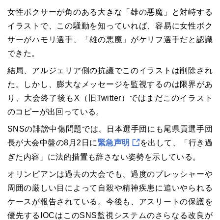
女性ボクサーが角のある大きな「雄の悪魔」と対峙する
イラストで、この騒動を知っていれば、容易に女性ボク
サーがハモリ選手、「雄の悪魔」がケリフ選手だと認識
できた。
結局、アルジェリア側の抗議でこのイラストは削除され
た。しかし、膨大なメッセージを監視するのは限界があ
り、大会終了後もX（旧Twitter）ではまだこのイラスト
のコピーが出回っている。
SNSの誹謗中傷問題では、日本選手団にも尾県貢選手団
長が大会中盤の8月2日に
緊急声明
を出して、「行き過
ぎた内容」に法的措置も辞さない姿勢を示している。
オリンピアンは過去の大会でも、過度のプレッシャーや
周囲の厳しい目によって自殺や精神疾患に追いやられる
ケースが報告されている。今後も、アスリートの保護を
優先するIOCはこのSNS監視システムのさらなる改良が