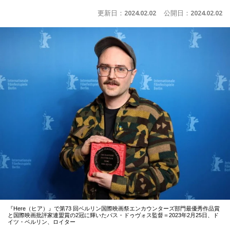
更新日：
2024.02.02
公開日：
2024.02.02
『Here（ヒア）』で第73 回ベルリン国際映画祭エンカウンターズ部門最優秀作品賞
と国際映画批評家連盟賞の2冠に輝いたバス・ドゥヴォス監督＝2023年2月25日、ド
イツ・ベルリン、ロイター