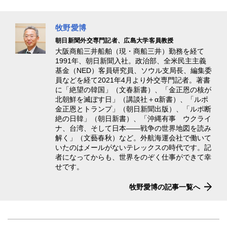
牧野愛博
朝日新聞外交専門記者、広島大学客員教授
大阪商船三井船舶（現・商船三井）勤務を経て
1991年、朝日新聞入社。政治部、全米民主主義
基金（NED）客員研究員、ソウル支局長、編集委
員などを経て2021年4月より外交専門記者。著書
に「絶望の韓国」（文春新書）、「金正恩の核が
北朝鮮を滅ぼす日」（講談社＋α新書）、「ルポ
金正恩とトランプ」（朝日新聞出版）、「ルポ断
絶の日韓」（朝日新書）、「沖縄有事 ウクライ
ナ、台湾、そして日本――戦争の世界地図を読み
解く」（文藝春秋）など。外航海運会社で働いて
いたのはメールがないテレックスの時代です。記
者になってからも、世界をのぞく仕事ができて幸
せです。
牧野愛博の記事一覧へ