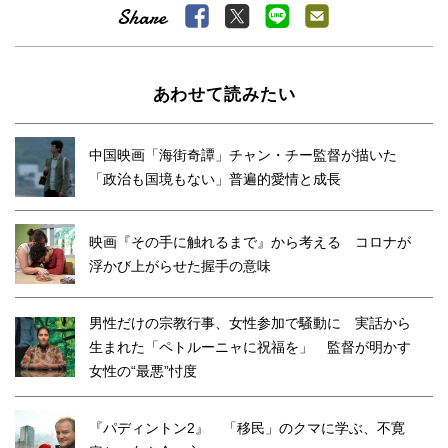
あわせて読みたい
中国映画「海街奇譚」チャン・チー監督が描いた
「政治も国境もない」普遍的愛情と成長
映画『その手に触れるまで』から考える コロナが
浮かび上がらせた握手の意味
男性だけの宗教行事、女性参加で騒動に 実話から
生まれた「ペトルーニャに祝福を」 監督が明かす
女性の“最悪”忖度
『パディントン2』 「移民」のクマに学ぶ、不寛