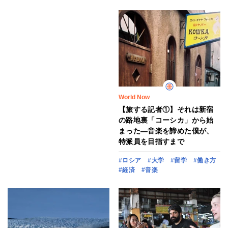
World Now
【旅する記者①】それは新宿
の路地裏「コーシカ」から始
まった―音楽を諦めた僕が、
特派員を目指すまで
#ロシア
#大学
#留学
#働き方
#経済
#音楽