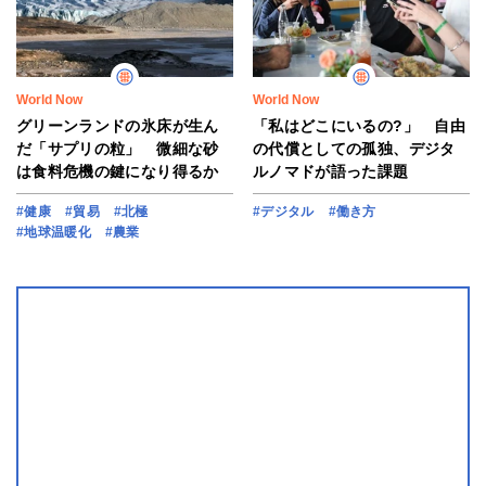
World Now
World Now
グリーンランドの氷床が生ん
「私はどこにいるの?」 自由
だ「サプリの粒」 微細な砂
の代償としての孤独、デジタ
は食料危機の鍵になり得るか
ルノマドが語った課題
#健康
#貿易
#北極
#デジタル
#働き方
#地球温暖化
#農業