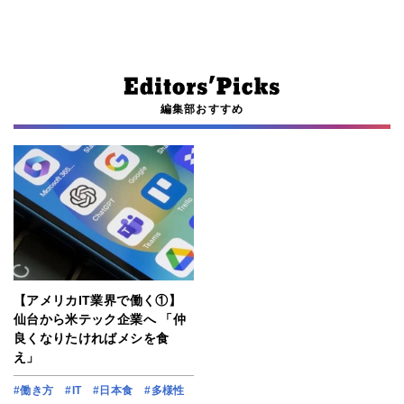
編集部おすすめ
【アメリカIT業界で働く①】
仙台から米テック企業へ 「仲
良くなりたければメシを食
え」
#働き方
#IT
#日本食
#多様性