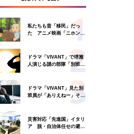
私たちも昔「移民」だっ
た アニメ映画「ニホンジ
ン」上映へ
ドラマ「VIVANT」で堺雅
人演じる謎の部隊「別班」
は実在する？内情知る人物
に聞いた
ドラマ「VIVANT」見た別
班員が「ありえねー」その
理由とは 非公然組織ゆえ
の悲哀
災害対応「先進国」イタリ
ア 脱・自治体任せの避難
所運営、被災者への温かい