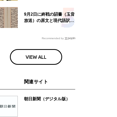
食事も
9月2日に終戦の詔書（玉音
放送）の原文と現代語訳を
読む もう一つの「終戦の
日」
Recommended by
VIEW ALL
関連サイト
朝日新聞（デジタル版）