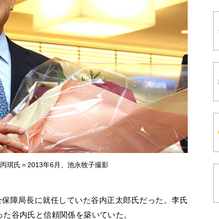
丙琪氏＝2013年6月、池永牧子撮影
全保障局長に就任していた谷内正太郎氏だった。李氏
った谷内氏と信頼関係を築いていた。