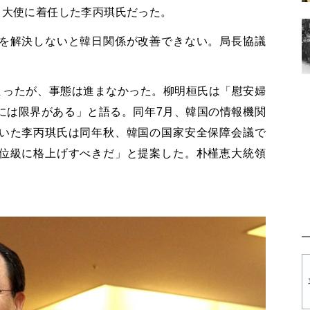
日大使に着任した李丙琪氏だった。
を解決しないと韓日関係が改善できない。局長協議
。
まったが、事態は進まなかった。柳明桓氏は「慰安婦
には限界がある」と語る。同年7月、韓国の情報機関
いた李丙琪氏は同年秋、韓国の国家安全保障会議で
位級に格上げすべきだ」と提案した。朴槿恵大統領