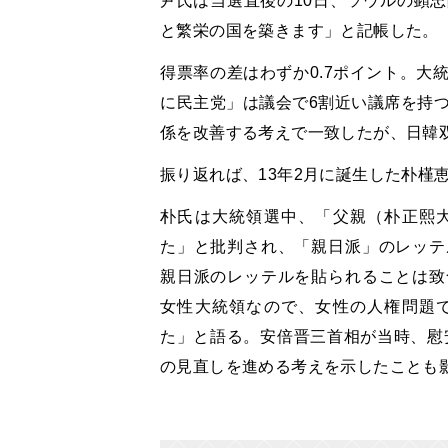
尹氏は当選直後の10日、ソウルの顕
と繁栄の国を築きます」と記帳した。
得票率の差はわずか0.7ポイント。大
に民主党」は議会で6割近い議席を持つ
係を改善する考えで一致したが、日韓
振り返れば、13年2月に誕生した朴槿
朴氏は大統領選中、「父親（朴正熙
た」と批判され、「親日派」のレッテ
親日派のレッテルを貼られることは致
女性大統領なので、女性の人権問題
た」と語る。安倍晋三首相が当時、慰安
の見直しを進める考えを示したことも