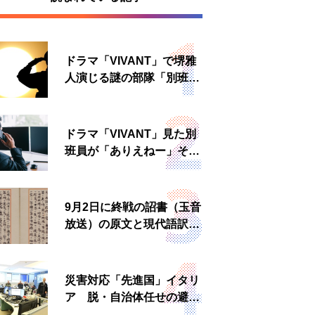
ドラマ「VIVANT」で堺雅
人演じる謎の部隊「別班」
は実在する？内情知る人物
に聞いた
ドラマ「VIVANT」見た別
班員が「ありえねー」その
理由とは 非公然組織ゆえ
の悲哀
9月2日に終戦の詔書（玉音
放送）の原文と現代語訳を
読む もう一つの「終戦の
日」
災害対応「先進国」イタリ
ア 脱・自治体任せの避難
所運営、被災者への温かい