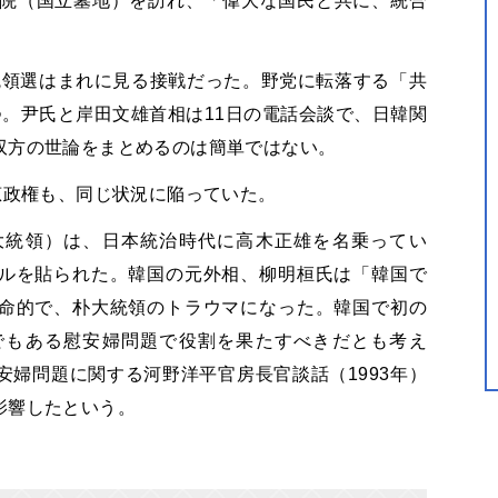
忠院（国立墓地）を訪れ、「偉大な国民と共に、統合
統領選はまれに見る接戦だった。野党に転落する「共
。尹氏と岸田文雄首相は11日の電話会談で、日韓関
双方の世論をまとめるのは簡単ではない。
恵政権も、同じ状況に陥っていた。
大統領）は、日本統治時代に高木正雄を名乗ってい
ルを貼られた。韓国の元外相、柳明桓氏は「韓国で
命的で、朴大統領のトラウマになった。韓国で初の
でもある慰安婦問題で役割を果たすべきだとも考え
婦問題に関する河野洋平官房長官談話（1993年）
影響したという。