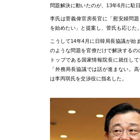
問題解決に動いたのが、13年6月に駐
李氏は菅義偉官房長官に「慰安婦問題
を始めたい」と提案し、菅氏も応じた
こうして14年4月に日韓局長協議が始
のような問題を官僚だけで解決するの
トップである国家情報院長に就任して
「外務局長協議では話が進まない。高
は李丙琪氏を交渉役に指名した。