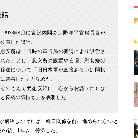
談話
1993年8月に宮沢内閣の河野洋平官房長官が
公表した談話。
慰安所は「当時の軍当局の要請により設営さ
れた」とし、慰安所の設置や管理、慰安婦の
移送について「旧日本軍が直接あるいは間接
に関与した」と認めた。
そのうえで元慰安婦に「心からお詫（わ）び
と反省の気持ち」を表明した。
が解決しなければ、韓日関係を前に進められないと
その後、1年以上停滞した。