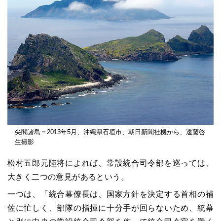
尖閣諸島＝2013年5月、沖縄県石垣市、朝日新聞社機から、遠藤啓
生撮影
松村五郎元陸将によれば、常設統合司令部を巡っては、
大きく二つの意見があるという。
一つは、「統合幕僚長は、国家方針を決定する首相の補
佐に忙しく、部隊の指揮に十分手が回らないため、統幕