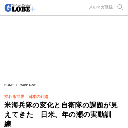
GLOBE+
メルマガ登録
HOME
World Now
揺れる世界 日本の針路
米海兵隊の変化と自衛隊の課題が見
えてきた 日米、年の瀬の実動訓
練