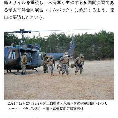
艦ミサイルを重視し、米海軍が主催する多国間演習であ
る環太平洋合同演習（リムパック）に参加するよう、陸
自に要請したという。
2021年12月に行われた陸上自衛隊と米海兵隊の実動訓練（レゾリ
ュート・ドラゴン21）＝陸上幕僚監部広報室提供