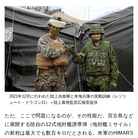
2021年12月に行われた陸上自衛隊と米海兵隊の実動訓練（レゾリ
ュート・ドラゴン21）＝陸上幕僚監部広報室提供
ただ、ここで問題になるのが、その性能だ。宮古島など
に展開する陸自の12式地対艦誘導弾（地対艦ミサイル）
の射程は最大でも数百キロだとされる。米軍のHIMARS