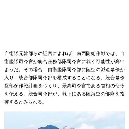
自衛隊元幹部らの証言によれば、南西防衛作戦では、自
衛艦隊司令官が統合任務部隊司令官に就く可能性が高い
ようだ。その場合、自衛艦隊司令部に陸空の派遣幕僚が
入り、統合部隊司令部を構成することになる。統合幕僚
監部が作戦計画をつくり、最高司令官である首相の命令
を伝える。統合司令部が、隷下にある陸海空の部隊を指
揮するとみられる。