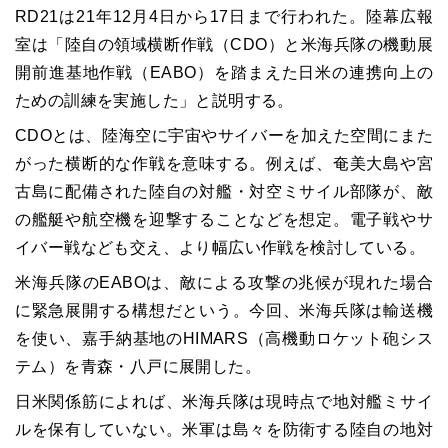
RD21は21年12月4日から17日まで行われた。陸幕広報
室は「陸自の領域横断作戦（CDO）と米海兵隊の機動展
開前進基地作戦（EABO）を踏まえた日米の連携向上の
ための訓練を実施した」と説明する。
CDOとは、陸海空に宇宙やサイバーを加えた空間にまた
がった横断的な作戦を意味する。例えば、奄美大島や宮
古島に配備された陸自の対艦・対空ミサイル部隊が、敵
の艦艇や航空機を迎撃することなどを想定。電子戦やサ
イバー戦なども交え、より幅広い作戦を検討している。
米海兵隊のEABOは、敵による攻撃の兆候が現れた場合
に緊急展開する構想だという。今回、米海兵隊は輸送機
を使い、嘉手納基地のHIMARS（高機動ロケット砲シス
テム）を青森・八戸に展開した。
日米関係筋によれば、米海兵隊は現時点で地対艦ミサイ
ルを保有していない。米軍は島々を防衛する陸自の地対