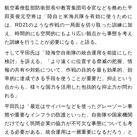
航空幕僚監部防衛部長や教育集団司令官などを務めた平
田英俊元空将は「陸自と米海兵隊を有効に使うために
は、RD21のような作戦の一局面を切り取った訓練に加
え、時間的にも空間的にもより広い観点から事態を考え
た訓練を行うことが必要になる」と語る。
そして平田氏は「陸海空自衛隊の統合運用を前提にした
検討」を訴える。「より遠くに位置する脅威の把握、情
報の共有や対処について、作戦の目的を最も効果的、効
率的に達成できる手段を使うことが重要だ。抑止という
点からも、様々な国力を活用した包括的な抑止力が問わ
れる」
平田氏は「最近はサイバーなどを使ったグレーゾーン事
態や重要なインフラの防護といった、自衛隊や国家機関
だけでなく民間企業の協力が不可欠な事態についても考
える必要がある。統合運用は一層重要になるだろう」と