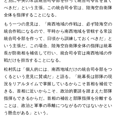
と別に中央の常設統合司令部を作って統合司令官を置く
べきだ」という主張。この統合司令官は、陸海空自衛隊
全体を指揮することになる。
もう一つの意見は、「南西地域の作戦は、必ず陸海空の
統合作戦になるので、平時から南西地域を管轄する常設
統合司令部を作って、日頃から訓練しておくべきだ」と
いう主張だ。この場合、陸海空自衛隊全体の指揮は統幕
長が防衛相を補佐して行い、統合司令官は南西地域の作
戦だけを担当することになる。
松村氏は「個人的には、南西地域だけの統合司令部をつ
くるという意見に賛成だ」と語る。「統幕長は部隊の現
況をリアルタイムで掌握しているからこそ首相を補佐で
きる。首相に近いからこそ、政治的要請を踏まえた部隊
指揮もできるからだ。首相の補佐と部隊指揮を分離する
ことは、政治と軍事の乖離につながるのではないかとい
う懸念がある」という。