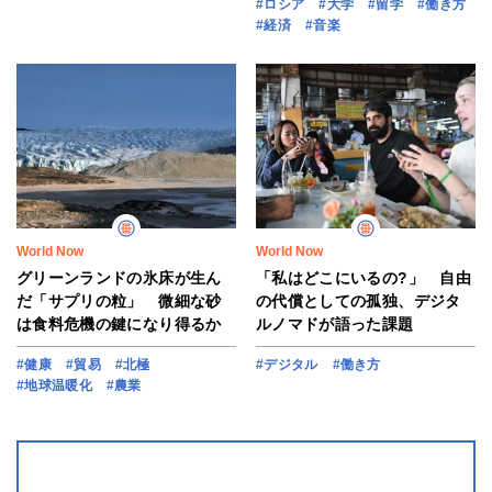
#ロシア
#大学
#留学
#働き方
#経済
#音楽
World Now
World Now
グリーンランドの氷床が生ん
「私はどこにいるの?」 自由
だ「サプリの粒」 微細な砂
の代償としての孤独、デジタ
は食料危機の鍵になり得るか
ルノマドが語った課題
#健康
#貿易
#北極
#デジタル
#働き方
#地球温暖化
#農業