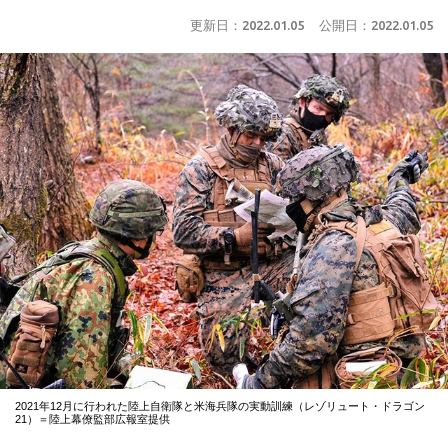
更新日：
2022.01.05
公開日：
2022.01.05
2021年12月に行われた陸上自衛隊と米海兵隊の実動訓練（レゾリュート・ドラゴン
21）＝陸上幕僚監部広報室提供