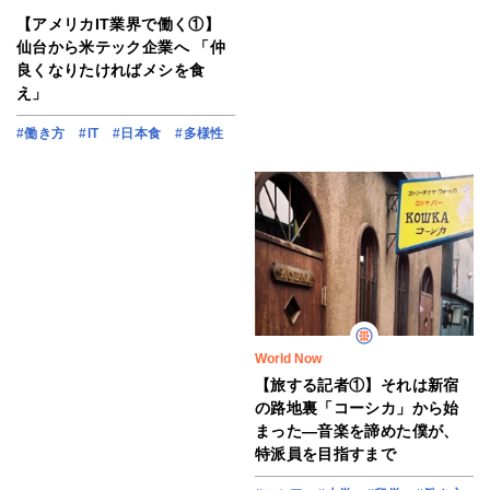
【アメリカIT業界で働く①】
仙台から米テック企業へ 「仲
良くなりたければメシを食
え」
#働き方
#IT
#日本食
#多様性
World Now
【旅する記者①】それは新宿
の路地裏「コーシカ」から始
まった―音楽を諦めた僕が、
特派員を目指すまで