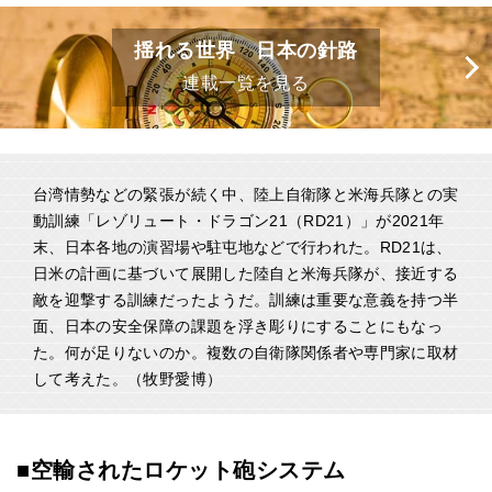
揺れる世界 日本の針路
連載一覧を見る
台湾情勢などの緊張が続く中、陸上自衛隊と米海兵隊との実
動訓練「レゾリュート・ドラゴン21（RD21）」が2021年
末、日本各地の演習場や駐屯地などで行われた。RD21は、
日米の計画に基づいて展開した陸自と米海兵隊が、接近する
敵を迎撃する訓練だったようだ。訓練は重要な意義を持つ半
面、日本の安全保障の課題を浮き彫りにすることにもなっ
た。何が足りないのか。複数の自衛隊関係者や専門家に取材
して考えた。（牧野愛博）
■空輸されたロケット砲システム