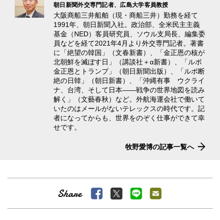
朝日新聞外交専門記者、広島大学客員教授
大阪商船三井船舶（現・商船三井）勤務を経て
1991年、朝日新聞入社。政治部、全米民主主義
基金（NED）客員研究員、ソウル支局長、編集委
員などを経て2021年4月より外交専門記者。著書
に「絶望の韓国」（文春新書）、「金正恩の核が
北朝鮮を滅ぼす日」（講談社＋α新書）、「ルポ
金正恩とトランプ」（朝日新聞出版）、「ルポ断
絶の日韓」（朝日新書）、「沖縄有事 ウクライ
ナ、台湾、そして日本――戦争の世界地図を読み
解く」（文藝春秋）など。外航海運会社で働いて
いたのはメールがないテレックスの時代です。記
者になってからも、世界をのぞく仕事ができて幸
せです。
牧野愛博の記事一覧へ