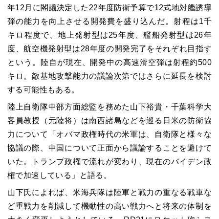
年12月に閣議決定した22年度防衛予算で12式地対艦誘導
弾の能力を向上させる開発費を盛り込んだ。射程は1千
キロ程度で、地上発射型は25年度、艦船発射型は26年
度、航空機発射型は28年度の開発完了をそれぞれ目指す
という。陸自が現在、開発中の高速滑空弾は射程約500
キロ。敵基地攻撃能力の議論次第ではさらに延長を検討
する可能性もある。
陸上自衛隊中部方面総監を務めた山下裕貴・千葉科学大
客員教授（元陸将）は南西諸島などを巡る日米の防衛協
力について「オバマ政権時代の米軍は、自衛隊と様々な
協議の際、中国について正面から議論することを避けて
いた。トランプ政権で流れが変わり、現在のバイデン政
権で加速している」と語る。
山下氏によれば、米海兵隊は陸軍と戦力の重なる戦車な
ど重戦力を削減して機動性の高い戦力へと将来の体制を