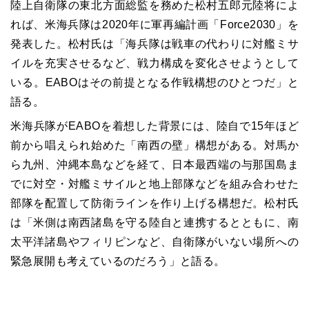
陸上自衛隊の東北方面総監を務めた松村五郎元陸将によ
れば、米海兵隊は2020年に軍再編計画「Force2030」を
発表した。松村氏は「海兵隊は戦車の代わりに対艦ミサ
イルを充実させるなど、戦力構成を変化させようとして
いる。EABOはその前提となる作戦構想のひとつだ」と
語る。
米海兵隊がEABOを着想した背景には、陸自で15年ほど
前から唱えられ始めた「南西の壁」構想がある。対馬か
ら九州、沖縄本島などを経て、日本最西端の与那国島ま
でに対空・対艦ミサイルと地上部隊などを組み合わせた
部隊を配置して防衛ラインを作り上げる構想だ。松村氏
は「米側は南西諸島を守る陸自と連携するとともに、南
太平洋諸島やフィリピンなど、自衛隊がいない場所への
緊急展開も考えているのだろう」と語る。