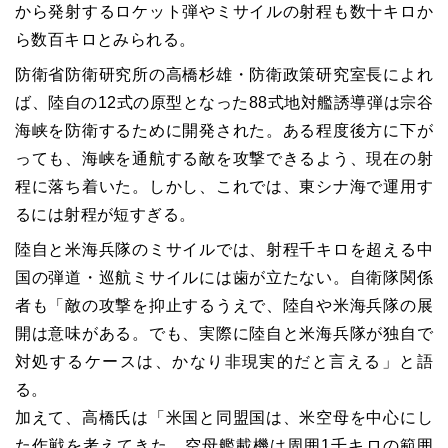
から発射するロケット弾やミサイルの射程も数十キロか
ら数百キロとみられる。
防衛省防衛研究所の高橋杉雄・防衛政策研究室長によれ
ば、陸自の12式の原型となった88式地対艦誘導弾は宗谷
海峡を防衛するために開発された。ある程度後方に下が
っても、海峡を通航する敵を攻撃できるよう、現在の射
程に落ち着いた。しかし、これでは、東シナ海で運用す
るには射程が短すぎる。
陸自と米海兵隊のミサイルでは、射程千キロを超える中
国の弾道・巡航ミサイルには歯が立たない。自衛隊関係
者も「敵の攻撃を抑止するうえで、陸自や米海兵隊の展
開は意味がある。でも、実際に陸自と米海兵隊が独自で
対処するケースは、かなり非現実的だと言える」と語
る。
加えて、高橋氏は「米国と同盟国は、米空母を中心にし
た作戦を考えてきた。空母艦載機は周囲1千キロの範囲