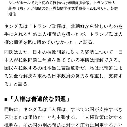
シンガポールで史上初めて行われた米朝首脳会談。トランプ米大
統領（右）と北朝鮮の金正恩朝鮮労働党委員長＝2018年6月、朝鮮
通信
キング氏は「トランプ政権は、北朝鮮から欲しいものを
手に入れるために人権問題を扱ったが、トランプ氏は人
権の価値を気に留めていなかった」と語る。
同氏はまた、日本の拉致問題に対する姿勢について「日
本人が拉致問題に焦点を当てている事情は理解できる。
国民を拉致するのは本当に言語道断だ。私は北朝鮮によ
る完全な解決を求める日本政府の努力を尊重し、支持す
る」と語る。
■「人権は普遍的な問題」
同時に、キング氏は「人権は、すべての国が支持すべき
原則または価値だ」とも主張する。「人権政策に対する
批判を、その国の別の問題に対する圧力に利用すること