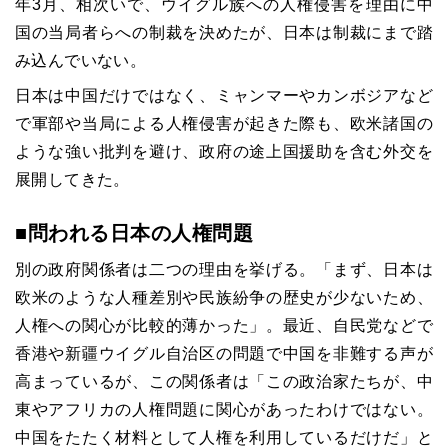
年3月、相次いで、ウイグル族への人権侵害を理由に中
国の当局者らへの制裁を決めたが、日本は制裁にまで踏
み込んでいない。
日本は中国だけではなく、ミャンマーやカンボジアなど
で軍部や当局による人権侵害が起きた際も、欧米諸国の
ような強い批判を避け、政府の途上国援助を含む外交を
展開してきた。
■問われる日本の人権問題
別の政府関係者は二つの理由を挙げる。「まず、日本は
欧米のような人種差別や民族紛争の歴史が少ないため、
人権への関心が比較的薄かった」。最近、自民党などで
香港や新疆ウイグル自治区の問題で中国を非難する声が
高まっているが、この関係者は「この政治家たちが、中
東やアフリカの人権問題に関心があったわけではない。
中国をたたく材料として人権を利用しているだけだ」と