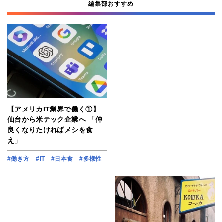
編集部おすすめ
【アメリカIT業界で働く①】
仙台から米テック企業へ 「仲
良くなりたければメシを食
え」
#働き方
#IT
#日本食
#多様性