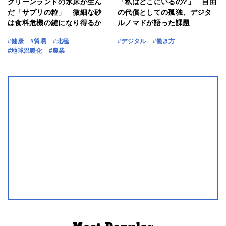
グリーンランドの氷床が生ん
「私はどこにいるの?」 自由
だ「サプリの粒」 微細な砂
の代償としての孤独、デジタ
は食料危機の鍵になり得るか
ルノマドが語った課題
#健康
#貿易
#北極
#デジタル
#働き方
#地球温暖化
#農業