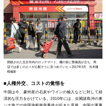
閉鎖された北京市内のロッテマート。柵の前に警備員が立ち、周
辺では多くの人々が心配そうに見つめていた＝2017年3月、矢木隆
晴撮影
■人権外交、コストの覚悟を
中国は今、豪州産の石炭やワインの輸入などに対して経
済的な圧力をかけている。2010年には、尖閣諸島沖の東
シナ海での中国漁船衝突事件が起きた直後、中国の軍事