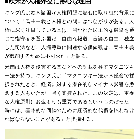
■欧米が人権外交に熱心な理由
キング氏は欧米諸国が人権問題に熱心に取り組む背景に
ついて「民主主義と人権との間にはつながりがある。人
権に深く注目している国は、開かれた民主的な選挙を通
じて指導者を選ぶ国だ。自由な報道、言論の自由、独立
した司法など、人権尊重に関連する価値観は、民主主義
が機能するために不可欠だ」と語る。
米国は人権を侵害する国などへの制裁を科すマグニツキ
ー法を持つ。キング氏は「マグニツキー法が米議会で採
択されたとき、経済に対する潜在的なマイナス影響を懸
念する人もいたが、強く支持された。この決定は、重要
な人権原則はお金よりも重要であるというものだった。
時には、基本的な価値のために経済的な代償を払わなけ
ればならないことがある」と指摘する。