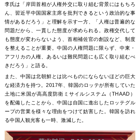
李氏は「岸田首相が人権外交に取り組む背景にはもちろ
ん、習近平中国国家主席を批判できるという政治的な事
情があるだろう」と理解を示す一方、「人権は普遍的な
問題だから、一貫した態度が求められる。政権交代して
も態度が変わらないよう、首相補佐官の創設など、制度
を整えることが重要。中国の人権問題に限らず、中東・
アフリカの人権、あるいは難民問題にも広く取り組むべ
きだろう」と語る。
また、中国は北朝鮮とは比べものにならないほどの巨大
な経済力を持つ。2017年、韓国のロッテが所有していた
土地に米国が高高度防衛ミサイルシステム（THAAD）
を配備したことから、中国は自国に進出したロッテグル
ープの営業を様々な理由をつけて妨害した。韓国を訪れ
る中国人観光客も一時、激減した。