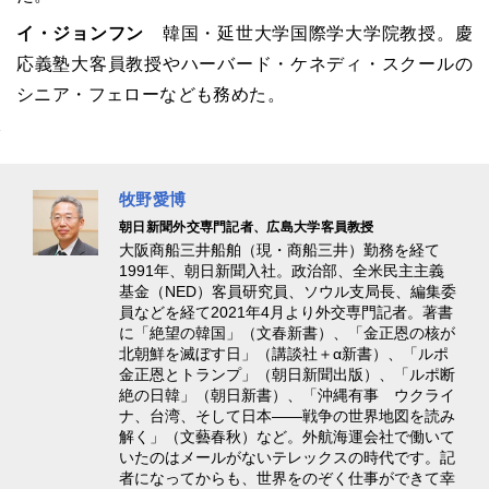
イ・ジョンフン
韓国・延世大学国際学大学院教授。慶
応義塾大客員教授やハーバード・ケネディ・スクールの
シニア・フェローなども務めた。
牧野愛博
朝日新聞外交専門記者、広島大学客員教授
大阪商船三井船舶（現・商船三井）勤務を経て
1991年、朝日新聞入社。政治部、全米民主主義
基金（NED）客員研究員、ソウル支局長、編集委
員などを経て2021年4月より外交専門記者。著書
に「絶望の韓国」（文春新書）、「金正恩の核が
北朝鮮を滅ぼす日」（講談社＋α新書）、「ルポ
金正恩とトランプ」（朝日新聞出版）、「ルポ断
絶の日韓」（朝日新書）、「沖縄有事 ウクライ
ナ、台湾、そして日本――戦争の世界地図を読み
解く」（文藝春秋）など。外航海運会社で働いて
いたのはメールがないテレックスの時代です。記
者になってからも、世界をのぞく仕事ができて幸