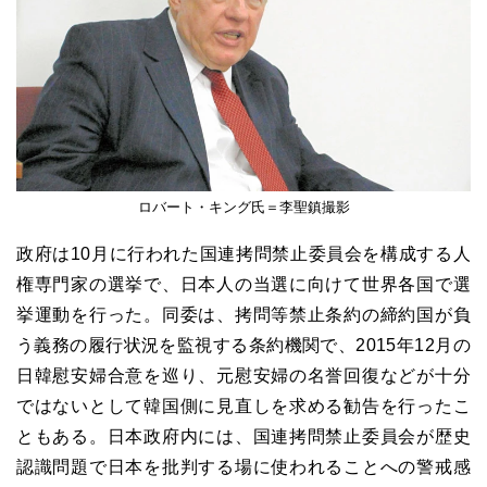
ロバート・キング氏＝李聖鎮撮影
政府は10月に行われた国連拷問禁止委員会を構成する人
権専門家の選挙で、日本人の当選に向けて世界各国で選
挙運動を行った。同委は、拷問等禁止条約の締約国が負
う義務の履行状況を監視する条約機関で、2015年12月の
日韓慰安婦合意を巡り、元慰安婦の名誉回復などが十分
ではないとして韓国側に見直しを求める勧告を行ったこ
ともある。日本政府内には、国連拷問禁止委員会が歴史
認識問題で日本を批判する場に使われることへの警戒感