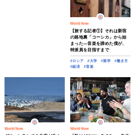
World Now
【旅する記者①】それは新宿
の路地裏「コーシカ」から始
まった―音楽を諦めた僕が、
特派員を目指すまで
#ロシア
#大学
#留学
#働き方
#経済
#音楽
World Now
World Now