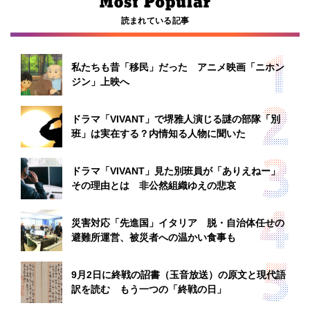
読まれている記事
私たちも昔「移民」だった アニメ映画「ニホン
ジン」上映へ
ドラマ「VIVANT」で堺雅人演じる謎の部隊「別
班」は実在する？内情知る人物に聞いた
ドラマ「VIVANT」見た別班員が「ありえねー」
その理由とは 非公然組織ゆえの悲哀
災害対応「先進国」イタリア 脱・自治体任せの
避難所運営、被災者への温かい食事も
9月2日に終戦の詔書（玉音放送）の原文と現代語
訳を読む もう一つの「終戦の日」