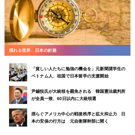
揺れる世界 日本の針路
「貧しい人たちに勉強の機会を」元新聞奨学生の
ベトナム人、祖国で日本留学の支援開始
尹錫悦氏が大統領を罷免される 韓国憲法裁判所
が全員一致、60日以内に大統領選
揺らぐアメリカ中心の戦後秩序と拡大抑止力 日
本の安保の行方は 元自衛隊幹部に聞く