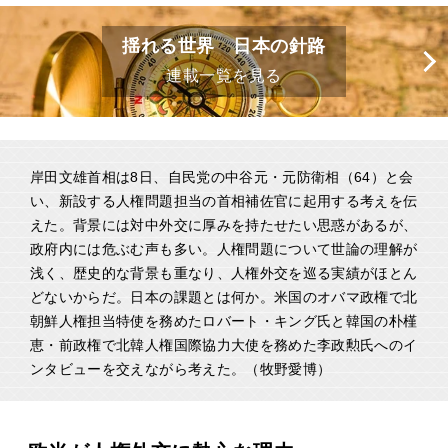
揺れる世界 日本の針路
連載一覧を見る
岸田文雄首相は8日、自民党の中谷元・元防衛相（64）と会
い、新設する人権問題担当の首相補佐官に起用する考えを伝
えた。背景には対中外交に厚みを持たせたい思惑があるが、
政府内には危ぶむ声も多い。人権問題について世論の理解が
浅く、歴史的な背景も重なり、人権外交を巡る実績がほとん
どないからだ。日本の課題とは何か。米国のオバマ政権で北
朝鮮人権担当特使を務めたロバート・キング氏と韓国の朴槿
恵・前政権で北韓人権国際協力大使を務めた李政勲氏へのイ
ンタビューを交えながら考えた。（牧野愛博）