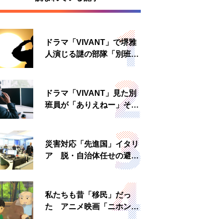
ドラマ「VIVANT」で堺雅
人演じる謎の部隊「別班」
は実在する？内情知る人物
に聞いた
ドラマ「VIVANT」見た別
班員が「ありえねー」その
理由とは 非公然組織ゆえ
の悲哀
災害対応「先進国」イタリ
ア 脱・自治体任せの避難
所運営、被災者への温かい
食事も
私たちも昔「移民」だっ
た アニメ映画「ニホンジ
ン」上映へ