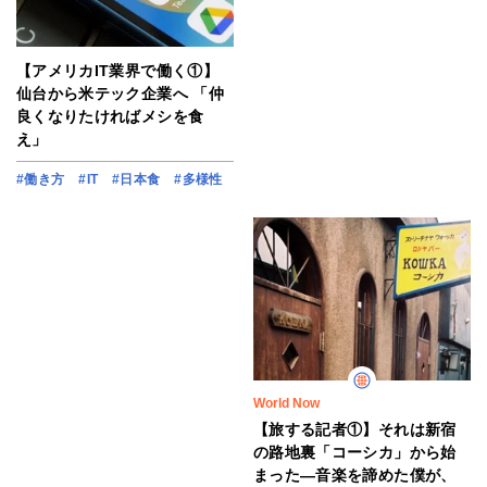
【アメリカIT業界で働く①】
仙台から米テック企業へ 「仲
良くなりたければメシを食
え」
#働き方
#IT
#日本食
#多様性
World Now
【旅する記者①】それは新宿
の路地裏「コーシカ」から始
まった―音楽を諦めた僕が、