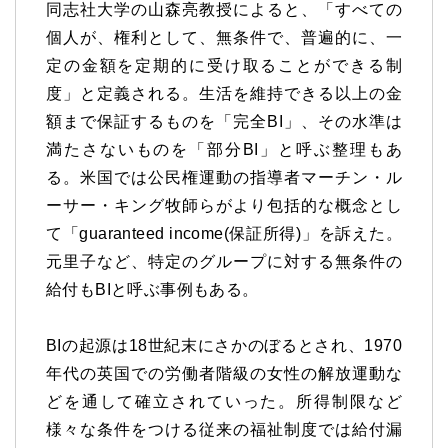
同志社大学の山森亮教授によると、「すべての
個人が、権利として、無条件で、普遍的に、一
定の金額を定期的に受け取ることができる制
度」と定義される。生活を維持できる以上の金
額まで保証するものを「完全BI」、その水準は
満たさないものを「部分BI」と呼ぶ整理もあ
る。米国では公民権運動の指導者マーチン・ル
ーサー・キング牧師らがより包括的な概念とし
て「guaranteed income(保証所得)」を訴えた。
元里子など、特定のグループに対する無条件の
給付もBIと呼ぶ事例もある。
BIの起源は18世紀末にさかのぼるとされ、1970
年代の英国での労働者階級の女性の解放運動な
どを通して確立されていった。所得制限など
様々な条件をつける従来の福祉制度では給付漏