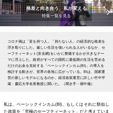
格差と向き合う 私が変える
特集一覧を見る
コロナ禍は「富を持つ人」「持たない人」の経済的な格差を
浮き彫りにした。厳しい生活を強いられる人がいるなか、セ
ーフティーネット(安全網)をいかに整備するかが大きなテー
マに浮上した。政府がすべての国民に最低限の生活を営める
だけのお金を支給する「ベーシックインカム(BI)」の導入を
検討する動きが、世界の各地に広がっている。BIは、国家運
営の新しいモデルになるのか。経済政策運営に詳しい竹中平
蔵・慶応大学名誉教授に聞いた。（聞き手・畑中徹）
私は、ベーシックインカム(BI)、もしくはそれに類似し
た政策を「究極のセーフティーネット」だと考えていま