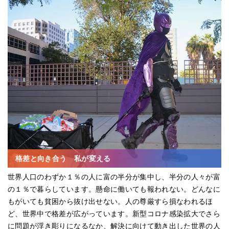
格差と向き合う 私が変える
世界人口のわずか１％の人に富の半分が集中し、半分の人々が富
の１％で暮らしています。懸命に働いても報われない。どんなに
もがいても貧困から抜け出せない。人の尊厳すら損なわれるほ
ど、世界中で格差が広がっています。新型コロナ感染拡大でさら
に問題が浮き彫りになるなか、解決に向けて動き出した世界の人