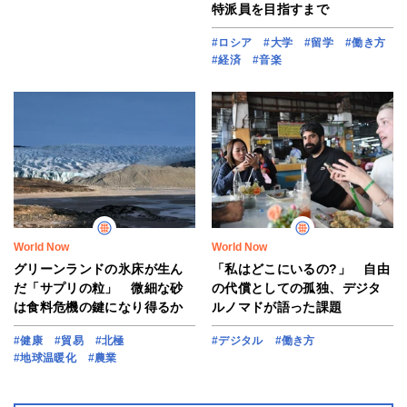
特派員を目指すまで
#ロシア
#大学
#留学
#働き方
#経済
#音楽
World Now
World Now
グリーンランドの氷床が生ん
「私はどこにいるの?」 自由
だ「サプリの粒」 微細な砂
の代償としての孤独、デジタ
は食料危機の鍵になり得るか
ルノマドが語った課題
#健康
#貿易
#北極
#デジタル
#働き方
#地球温暖化
#農業