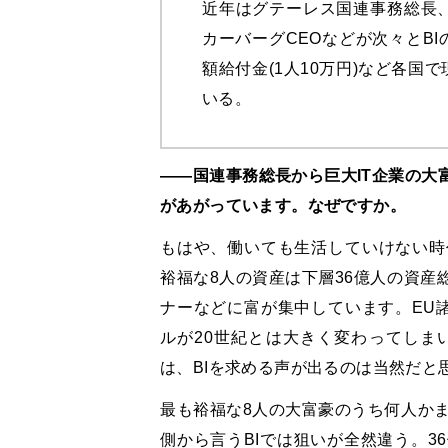
近年はグテーレス国連事務総長
カーバーグCEOなどが次々とB
額給付金(1人10万円)など各国
いる。
――国連事務総長から巨大IT企業の大
があがっています。なぜですか。
もはや、働いても生活していけない時
裕福な8人の資産は下層36億人の資産
ナーなどに富が集中しています。EU
ルが20世紀とは大きく変わってしま
は、BIを求める声が出るのは当然だと
最も裕福な8人の大富豪のうち何人かま
側から言うBIでは狙いが全然違う。3