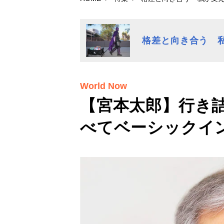
格差と向き合う 
World Now
【宮本太郎】行き
べてベーシックイ