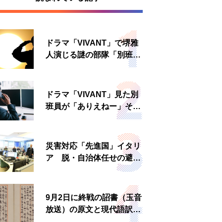
ドラマ「VIVANT」で堺雅
人演じる謎の部隊「別班」
は実在する？内情知る人物
に聞いた
ドラマ「VIVANT」見た別
班員が「ありえねー」その
理由とは 非公然組織ゆえ
の悲哀
災害対応「先進国」イタリ
ア 脱・自治体任せの避難
所運営、被災者への温かい
食事も
9月2日に終戦の詔書（玉音
放送）の原文と現代語訳を
読む もう一つの「終戦の