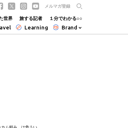
メルマガ登録
た世界
旅する記者
１分でわかる○○
avel
Learning
Brand
インカム頼み、は危うい