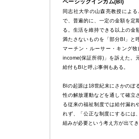
ベーシックインカム(BI)
同志社大学の山森亮教授による
で、普遍的に、一定の金額を定
る。生活を維持できる以上の金額
満たさないものを「部分BI」と
マーチン・ルーサー・キング牧師ら
income(保証所得)」を訴え
給付もBIと呼ぶ事例もある。
BIの起源は18世紀末にさかのぼ
性の解放運動などを通して確立
る従来の福祉制度では給付漏れ
れず、「公正な制度にするには
組みが必要という考え方が出てき